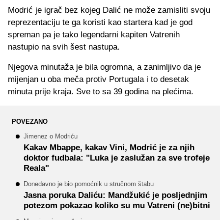
Modrić je igrač bez kojeg Dalić ne može zamisliti svoju
reprezentaciju te ga koristi kao startera kad je god
spreman pa je tako legendarni kapiten Vatrenih
nastupio na svih šest nastupa.
Njegova minutaža je bila ogromna, a zanimljivo da je
mijenjan u oba meča protiv Portugala i to desetak
minuta prije kraja. Sve to sa 39 godina na plećima.
POVEZANO
Jimenez o Modriću
Kakav Mbappe, kakav Vini, Modrić je za njih
doktor fudbala: "Luka je zaslužan za sve trofeje
Reala"
Donedavno je bio pomoćnik u stručnom štabu
Jasna poruka Daliću: Mandžukić je posljednjim
potezom pokazao koliko su mu Vatreni (ne)bitni