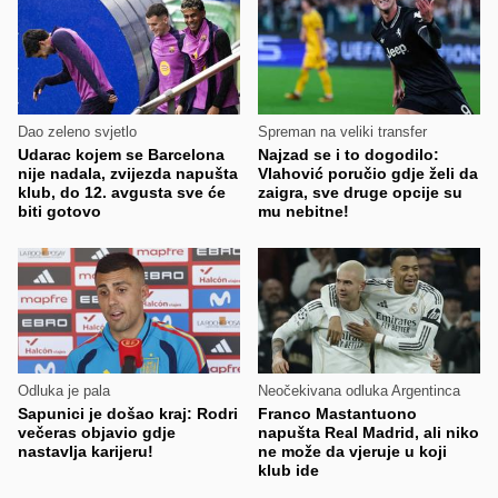
Dao zeleno svjetlo
Spreman na veliki transfer
Udarac kojem se Barcelona
Najzad se i to dogodilo:
nije nadala, zvijezda napušta
Vlahović poručio gdje želi da
klub, do 12. avgusta sve će
zaigra, sve druge opcije su
biti gotovo
mu nebitne!
Odluka je pala
Neočekivana odluka Argentinca
Sapunici je došao kraj: Rodri
Franco Mastantuono
večeras objavio gdje
napušta Real Madrid, ali niko
nastavlja karijeru!
ne može da vjeruje u koji
klub ide