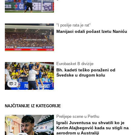
"I poslije rata je rat"
Manijaci odali počast Izetu Naniću
Eurobasket B divizije
Bh. kadeti teško poraženi od
Švedske u drugom kolu
2
NAJČITANIJE IZ KATEGORIJE
Prelijepe scene u Perthu
Igrači Juventusa su shvatili ko je
Kerim Alajbegović kada su stigli na
aerodrom u Australiji