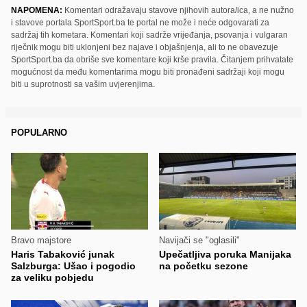
NAPOMENA:
Komentari odražavaju stavove njihovih autora/ica, a ne nužno
i stavove portala SportSport.ba te portal ne može i neće odgovarati za
sadržaj tih kometara. Komentari koji sadrže vrijeđanja, psovanja i vulgaran
riječnik mogu biti uklonjeni bez najave i objašnjenja, ali to ne obavezuje
SportSport.ba da obriše sve komentare koji krše pravila. Čitanjem prihvatate
mogućnost da među komentarima mogu biti pronađeni sadržaji koji mogu
biti u suprotnosti sa vašim uvjerenjima.
POPULARNO
Bravo majstore
Navijači se "oglasili"
Haris Tabaković junak
Upečatljiva poruka Manijaka
Salzburga: Ušao i pogodio
na početku sezone
za veliku pobjedu