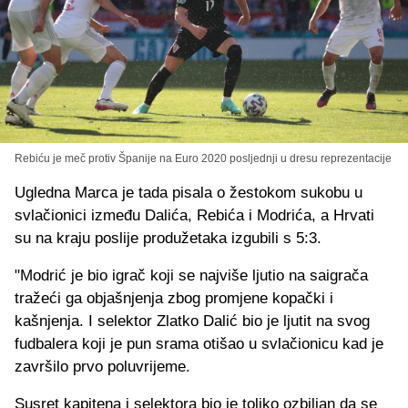
Rebiću je meč protiv Španije na Euro 2020 posljednji u dresu reprezentacije
Ugledna Marca je tada pisala o žestokom sukobu u
svlačionici između Dalića, Rebića i Modrića, a Hrvati
su na kraju poslije produžetaka izgubili s 5:3.
"Modrić je bio igrač koji se najviše ljutio na saigrača
tražeći ga objašnjenja zbog promjene kopački i
kašnjenja. I selektor Zlatko Dalić bio je ljutit na svog
fudbalera koji je pun srama otišao u svlačionicu kad je
završilo prvo poluvrijeme.
Susret kapitena i selektora bio je toliko ozbiljan da se