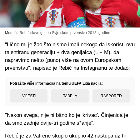
Modrić i Rebić slave gol na Svjetskom prvenstvu 2018. godine
"Lično mi je žao što nismo imali nekoga da iskoristi ovu
talentiranu generaciju + dva genijalca (L + M), da
napravimo nešto (puno) više na ovom Europskom
prvenstvu", napisao je Rebić na Instagramu te dodao:
Potražite više informacija na temu UEFA Liga nacija:
VIJESTI
TABELA
RASPORED
"Nakon svega, nije ni bitno ko je 'krivac'. Činjenica je
da smo zadnje dvije-tri godine s*anje".
Rebić je za Vatrene skupio ukupno 42 nastupa uz tri