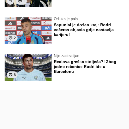
1
Odluka je pala
Sapunici je došao kraj: Rodri
večeras objavio gdje nastavlja
karijeru!
2
Nije zadovoljan
Realova greška stoljeća?! Zbog
jedne rečenice Rodri ide u
Barcelonu
6