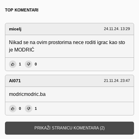
TOP KOMENTARI
micelj
24.11.24. 13:29
Nikad se na ovim prostorima nece roditi igrac kao sto
je MODRIĆ
1
0
Al071
21.11.24. 23:47
modricmodric.ba
0
1
PRIKAŽI STRANICU KOMENTARA (2)