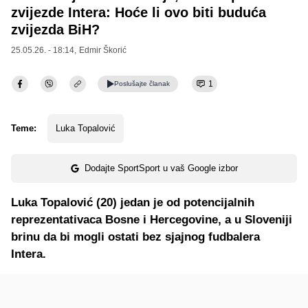
zvijezde Intera: Hoće li ovo biti buduća
zvijezda BiH?
25.05.26. - 18:14,
Edmir Škorić
1
Poslušajte
članak
Teme:
Luka Topalović
Dodajte SportSport u vaš Google izbor
Luka Topalović (20) jedan je od potencijalnih
reprezentativaca Bosne i Hercegovine, a u Sloveniji
brinu da bi mogli ostati bez sjajnog fudbalera
Intera.