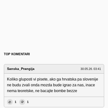
TOP KOMENTARI
Sanska_Prangija
30.05.26. 03:41
Koliko gluposti vi pisete, ako ga hrvatska pa slovenije
ne budu zvali onda mozda bude igrao za nas, inace
nema teoretske, ne bacajte bombe bezze
1
1