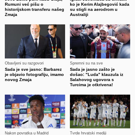
Rumuni već pišu o
ko je Kerim Alajbegović kada
historijskom transferu našeg
su stigli na aerodrom u
Zmaja
Australiji
Obavljeni su razgovori
Spremni su na sve
Sada je sve jasno: Barbarez
Sada je jasno zašto je
je objavio fotografiju, imamo
došao: "Luda" klauzula iz
novog Zmaja
Salahovog ugovora s
Turcima je otkrivena!
Nakon povratka u Madrid
Tvrde hrvatski mediji