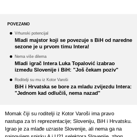
POVEZANO
Vrhunski potencijal
Mladi majstor koji se povezuje s BiH od naredne
sezone je u prvom timu Intera!
Nema više dilema
Mladi igrač Intera Luka Topalović izabrao
između Slovenije i BiH: "Još čekam poziv"
Roditelji su mu iz Kotor Varoši
BiH i Hrvatska se bore za mladu zvijezdu Intera:
"Jednom kad odlučiš, nema nazad"
Momak čiji su roditelji iz Kotor Varoši ima pravo
nastupa za tri reprezentacije; Sloveniju, BiH i Hrvatsku.
Igrao je za mlađe uzraste Slovenije, ali nema ga na
najnovijem spisku A i U21 selektora Slovenije, zbog