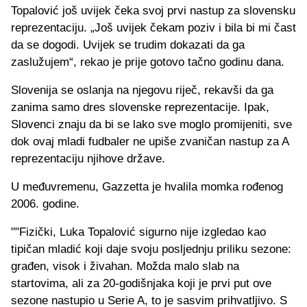
Topalović još uvijek čeka svoj prvi nastup za slovensku
reprezentaciju. „Još uvijek čekam poziv i bila bi mi čast
da se dogodi. Uvijek se trudim dokazati da ga
zaslužujem“, rekao je prije gotovo tačno godinu dana.
Slovenija se oslanja na njegovu riječ, rekavši da ga
zanima samo dres slovenske reprezentacije. Ipak,
Slovenci znaju da bi se lako sve moglo promijeniti, sve
dok ovaj mladi fudbaler ne upiše zvaničan nastup za A
reprezentaciju njihove države.
U međuvremenu, Gazzetta je hvalila momka rođenog
2006. godine.
""Fizički, Luka Topalović sigurno nije izgledao kao
tipičan mladić koji daje svoju posljednju priliku sezone:
građen, visok i živahan. Možda malo slab na
startovima, ali za 20-godišnjaka koji je prvi put ove
sezone nastupio u Serie A, to je sasvim prihvatljivo. S