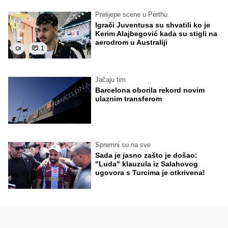
Prelijepe scene u Perthu
Igrači Juventusa su shvatili ko je
Kerim Alajbegović kada su stigli na
aerodrom u Australiji
1
Jačaju tim
Barcelona oborila rekord novim
ulaznim transferom
Spremni su na sve
Sada je jasno zašto je došao:
"Luda" klauzula iz Salahovog
ugovora s Turcima je otkrivena!