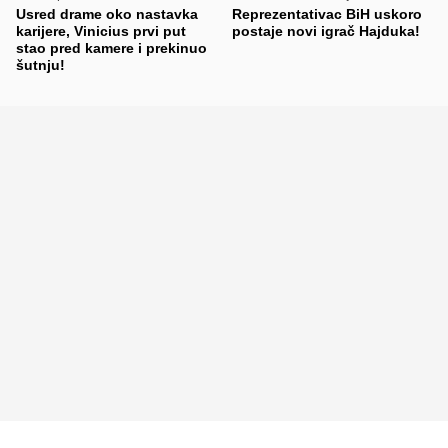
Usred drame oko nastavka
Reprezentativac BiH uskoro
karijere, Vinicius prvi put
postaje novi igrač Hajduka!
stao pred kamere i prekinuo
šutnju!