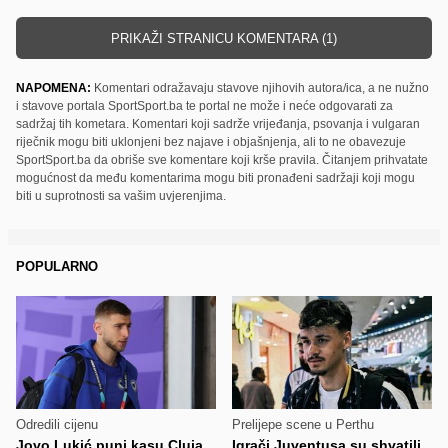
PRIKAŽI STRANICU KOMENTARA (1)
NAPOMENA:
Komentari odražavaju stavove njihovih autora/ica, a ne nužno
i stavove portala SportSport.ba te portal ne može i neće odgovarati za
sadržaj tih kometara. Komentari koji sadrže vrijeđanja, psovanja i vulgaran
riječnik mogu biti uklonjeni bez najave i objašnjenja, ali to ne obavezuje
SportSport.ba da obriše sve komentare koji krše pravila. Čitanjem prihvatate
mogućnost da među komentarima mogu biti pronađeni sadržaji koji mogu
biti u suprotnosti sa vašim uvjerenjima.
POPULARNO
Odredili cijenu
Prelijepe scene u Perthu
Jovo Lukić puni kasu Cluja,
Igrači Juventusa su shvatili