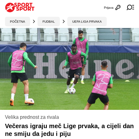
Prijava
Otvori profi
Ot
POČETNA
FUDBAL
UEFA LIGA PRVAKA
Velika prednost za rivala
Večeras igraju meč Lige prvaka, a cijeli dan
ne smiju da jedu i piju