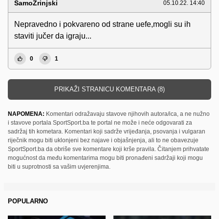
SamoZrinjski
05.10.22. 14:40
Nepravedno i pokvareno od strane uefe,mogli su ih
staviti jučer da igraju...
0
1
PRIKAŽI STRANICU KOMENTARA (8)
NAPOMENA:
Komentari odražavaju stavove njihovih autora/ica, a ne nužno
i stavove portala SportSport.ba te portal ne može i neće odgovarati za
sadržaj tih kometara. Komentari koji sadrže vrijeđanja, psovanja i vulgaran
riječnik mogu biti uklonjeni bez najave i objašnjenja, ali to ne obavezuje
SportSport.ba da obriše sve komentare koji krše pravila. Čitanjem prihvatate
mogućnost da među komentarima mogu biti pronađeni sadržaji koji mogu
biti u suprotnosti sa vašim uvjerenjima.
POPULARNO