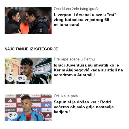
Oba kluba žele istog igrača
Liverpool i Arsenal ulaze u "rat"
zbog fudbalera vrijednog 69
miliona eura!
NAJČITANIJE IZ KATEGORIJE
Prelijepe scene u Perthu
Igrači Juventusa su shvatili ko je
Kerim Alajbegović kada su stigli na
aerodrom u Australiji
1
Odluka je pala
Sapunici je došao kraj: Rodri
večeras objavio gdje nastavlja
karijeru!
2