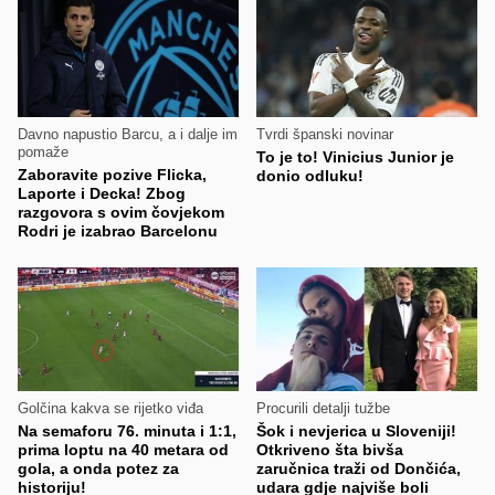
Davno napustio Barcu, a i dalje im
Tvrdi španski novinar
pomaže
To je to! Vinicius Junior je
Zaboravite pozive Flicka,
donio odluku!
Laporte i Decka! Zbog
razgovora s ovim čovjekom
Rodri je izabrao Barcelonu
Golčina kakva se rijetko viđa
Procurili detalji tužbe
Na semaforu 76. minuta i 1:1,
Šok i nevjerica u Sloveniji!
prima loptu na 40 metara od
Otkriveno šta bivša
gola, a onda potez za
zaručnica traži od Dončića,
historiju!
udara gdje najviše boli