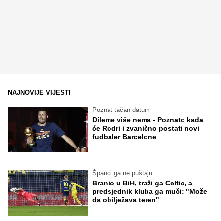
NAJNOVIJE VIJESTI
Poznat tačan datum
Dileme više nema - Poznato kada
će Rodri i zvanično postati novi
fudbaler Barcelone
Španci ga ne puštaju
Branio u BiH, traži ga Celtic, a
predsjednik kluba ga muči: "Može
da obilježava teren"