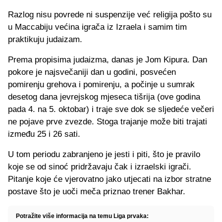
Razlog nisu povrede ni suspenzije već religija pošto su
u Maccabiju većina igrača iz Izraela i samim tim
praktikuju judaizam.
Prema propisima judaizma, danas je Jom Kipura. Dan
pokore je najsvečaniji dan u godini, posvećen
pomirenju grehova i pomirenju, a počinje u sumrak
desetog dana jevrejskog mjeseca tišrija (ove godina
pada 4. na 5. oktobar) i traje sve dok se sljedeće večeri
ne pojave prve zvezde. Stoga trajanje može biti trajati
između 25 i 26 sati.
U tom periodu zabranjeno je jesti i piti, što je pravilo
koje se od sinoć pridržavaju čak i izraelski igrači.
Pitanje koje će vjerovatno jako utjecati na izbor stratne
postave što je uoči meča priznao trener Bakhar.
Potražite više informacija na temu Liga prvaka: