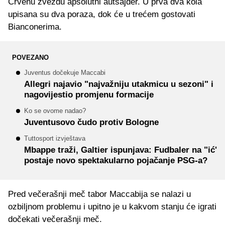
Crvenu zvezdu apsolutni autsajder. U prva dva kola
upisana su dva poraza, dok će u trećem gostovati
Bianconerima.
POVEZANO
Juventus dočekuje Maccabi
Allegri najavio "najvažniju utakmicu u sezoni" i
nagovijestio promjenu formacije
Ko se ovome nadao?
Juventusovo čudo protiv Bologne
Tuttosport izvještava
Mbappe traži, Galtier ispunjava: Fudbaler na "ić'
postaje novo spektakularno pojačanje PSG-a?
Pred večerašnji meč tabor Maccabija se nalazi u
ozbiljnom problemu i upitno je u kakvom stanju će igrati
dočekati večerašnji meč.