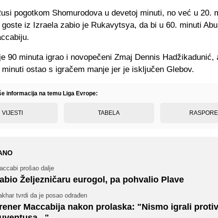
Rusi pogotkom Shomurodova u devetoj minuti, no već u 20. mi
a goste iz Izraela zabio je Rukavytsya, da bi u 60. minuti Ab
ccabiju.
je 90 minuta igrao i novopečeni Zmaj Dennis Hadžikadunić, 
. minuti ostao s igračem manje jer je isključen Glebov.
iše informacija na temu Liga Evrope:
VIJESTI
TABELA
RASPOR
ANO
accabi prošao dalje
abio Željezničaru eurogol, pa pohvalio Plave
khar tvrdi da je posao odrađen
rener Maccabija nakon prolaska: "Nismo igrali proti
uventusa..."