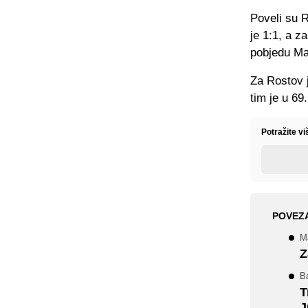
Poveli su 
je 1:1, a z
pobjedu Ma
Za Rostov 
tim je u 69
Potražite v
POVEZ
M
Z
Ba
T
J