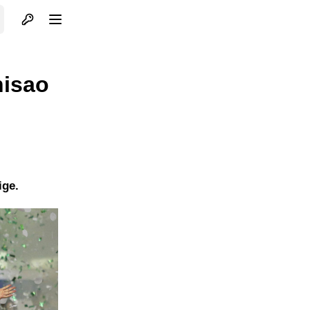
Otvori profil
Otvori meni
nisao
ige.