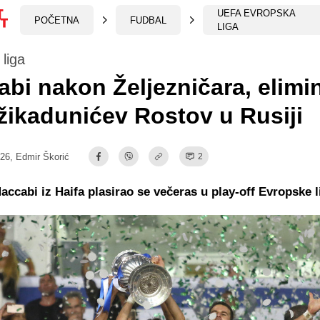
UEFA EVROPSKA
POČETNA
FUDBAL
LIGA
liga
bi nakon Željezničara, elimi
žikadunićev Rostov u Rusiji
:26,
Edmir Škorić
2
Maccabi iz Haifa plasirao se večeras u play-off Evropske l