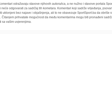
omentari odražavaju stavove njihovih autora/ica, a ne nužno i stavove portala Spor
i neće odgovarati za sadržaj tih kometara. Komentari koji sadrže vrijeđanja, psovan
iti uklonjeni bez najave i objašnjenja, ali to ne obavezuje SportSport.ba da obriše
la. Čitanjem prihvatate mogućnost da među komentarima mogu biti pronađeni sadrža
ti sa vašim uvjerenjima.