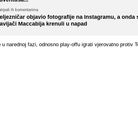
trpali ih komentarima
eljezničar objavio fotografije na Instagramu, a onda 
avijači Maccabija krenuli u napad
u narednoj fazi, odnosno play-offu igrati vjerovatno protiv 