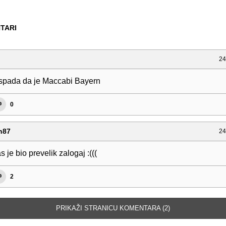
TARI
24
ispada da je Maccabi Bayern
0
n87
24
s je bio prevelik zalogaj :(((
2
PRIKAŽI STRANICU KOMENTARA (2)