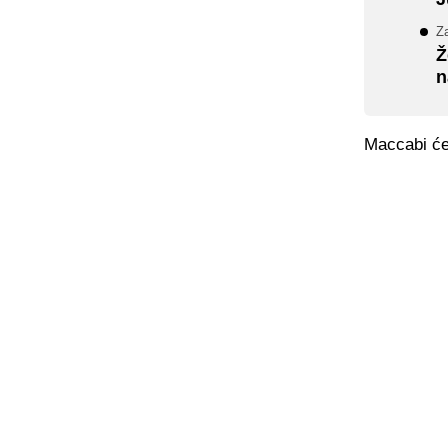
Za
Ž
n
Maccabi će 