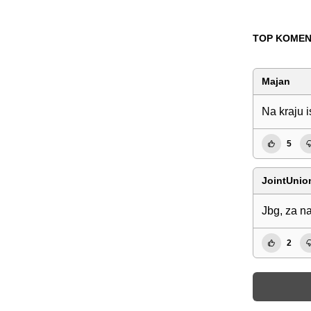
TOP KOMEN
Majan
Na kraju 
5
JointUnio
Jbg, za na
2