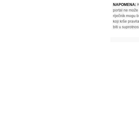
NAPOMENA:
K
portal ne može 
riječnik mogu b
koji krše pravi
biti u suprotnos