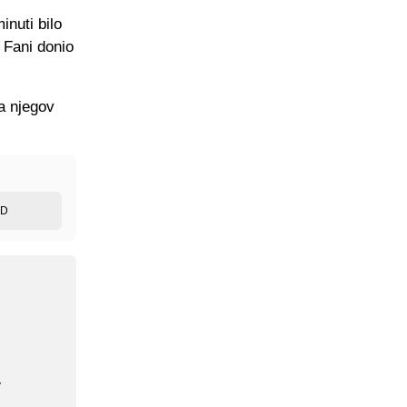
nuti bilo
u Fani donio
a njegov
ED
v