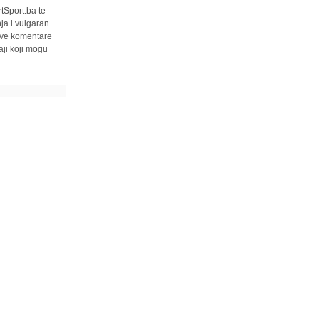
tSport.ba te
ja i vulgaran
 sve komentare
ji koji mogu