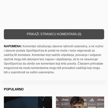
PRIKAŽI STRANICU KOMENTARA (0)
NAPOMENA:
Komentari odražavaju stavove njihovih autora/ica, a ne nužno
i stavove portala SportSport.ba te portal ne može i neće odgovarati za
sadržaj tih kometara. Komentari koji sadrže vrijeđanja, psovanja i vulgaran
riječnik mogu biti uklonjeni bez najave i objašnjenja, ali to ne obavezuje
SportSport.ba da obriše sve komentare koji krše pravila. Čitanjem prihvatate
mogućnost da među komentarima mogu biti pronađeni sadržaji koji mogu
biti u suprotnosti sa vašim uvjerenjima.
POPULARNO