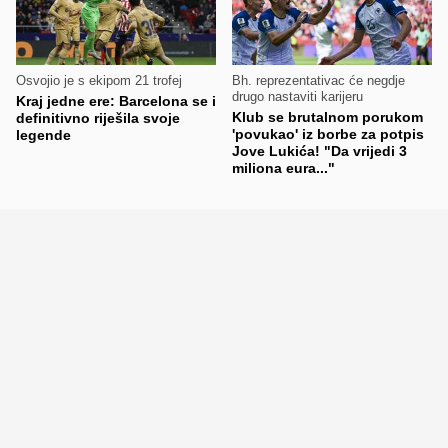
Osvojio je s ekipom 21 trofej
Bh. reprezentativac će negdje
drugo nastaviti karijeru
Kraj jedne ere: Barcelona se i
Klub se brutalnom porukom
definitivno riješila svoje
'povukao' iz borbe za potpis
legende
Jove Lukića! "Da vrijedi 3
miliona eura..."