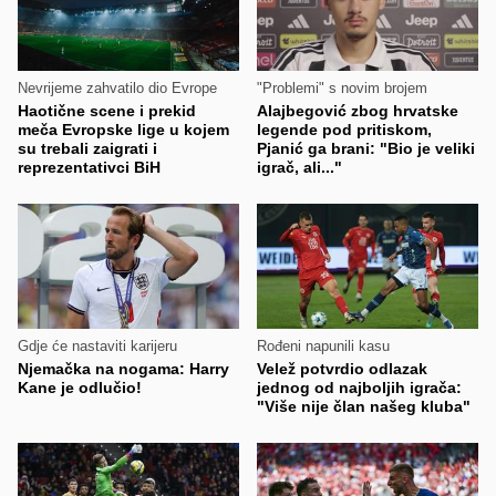
Nevrijeme zahvatilo dio Evrope
"Problemi" s novim brojem
Haotične scene i prekid
Alajbegović zbog hrvatske
meča Evropske lige u kojem
legende pod pritiskom,
su trebali zaigrati i
Pjanić ga brani: "Bio je veliki
reprezentativci BiH
igrač, ali..."
Gdje će nastaviti karijeru
Rođeni napunili kasu
Njemačka na nogama: Harry
Velež potvrdio odlazak
Kane je odlučio!
jednog od najboljih igrača:
"Više nije član našeg kluba"