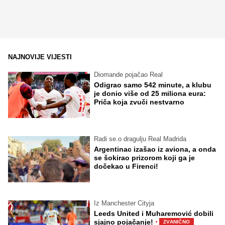
NAJNOVIJE VIJESTI
Diomande pojačao Real
Odigrao samo 542 minute, a klubu
je donio više od 25 miliona eura:
Priča koja zvuči nestvarno
Radi se.o dragulju Real Madrida
Argentinac izašao iz aviona, a onda
se šokirao prizorom koji ga je
dočekao u Firenci!
Iz Manchester Cityja
Leeds United i Muharemović dobili
·
sjajno pojačanje!
ZVANIČNO