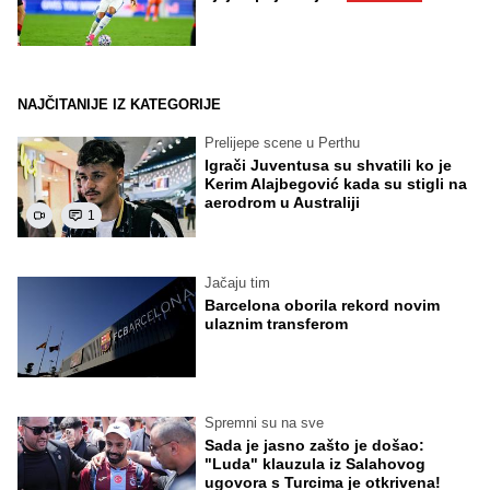
NAJČITANIJE IZ KATEGORIJE
Prelijepe scene u Perthu
Igrači Juventusa su shvatili ko je
Kerim Alajbegović kada su stigli na
aerodrom u Australiji
1
Jačaju tim
Barcelona oborila rekord novim
ulaznim transferom
Spremni su na sve
Sada je jasno zašto je došao:
"Luda" klauzula iz Salahovog
ugovora s Turcima je otkrivena!