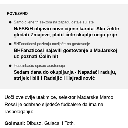
POVEZANO
Samo cijene tri sektora na zapadu ostale su iste
N/FSBiH objavio nove cijene karata: Ako želite
gledati Zmajeve, platit ćete skuplje nego prije
BHFanaticosi pozivaju navijače na gostovanje
BHFanaticosi najavili gostovanje u Mađarskoj
uz poznati Čolin hit
Huseinbašić upisao asistenciju
Sedam dana do okupljanja - Napadači raduju,
strijelci bili i Radeljić i Hajradinović
Uoči ove dvije utakmice, selektor Mađarske Marco
Rossi je odabrao sljedeće fudbalere da ima na
raspolaganju:
Golmani
: Dibusz, Gulacsi i Toth.