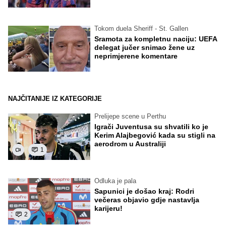
Tokom duela Sheriff - St. Gallen
Sramota za kompletnu naciju: UEFA
delegat jučer snimao žene uz
neprimjerene komentare
NAJČITANIJE IZ KATEGORIJE
Prelijepe scene u Perthu
Igrači Juventusa su shvatili ko je
Kerim Alajbegović kada su stigli na
aerodrom u Australiji
1
Odluka je pala
Sapunici je došao kraj: Rodri
večeras objavio gdje nastavlja
karijeru!
2