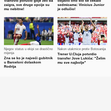
Vlahović poručio gdje želi da
objavili ono što se čekalo
zaigra, sve druge opcije su
sedmicama: Vinicius Junior
mu nebitne!
je odlučio!
Njegov status u ekipi se drastično
Nakon utakmice protiv Botosanija
mijenja
Trener U.Cluja potvrdio
Zna se ko je najveći gubitnik
transfer Jove Lukića: "Želim
u Barceloni dolaskom
mu sve najbolje"
Rodrija