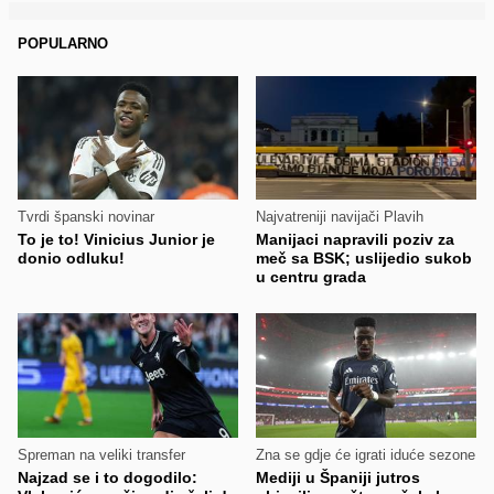
POPULARNO
Tvrdi španski novinar
Najvatreniji navijači Plavih
To je to! Vinicius Junior je
Manijaci napravili poziv za
donio odluku!
meč sa BSK; uslijedio sukob
u centru grada
Spreman na veliki transfer
Zna se gdje će igrati iduće sezone
Najzad se i to dogodilo:
Mediji u Španiji jutros