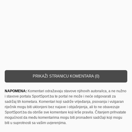
PRIKAŽI STRANICU KOMENTARA (0)
NAPOMENA:
Komentari odražavaju stavove njihovih autora/ica, a ne nužno
i stavove portala SportSport.ba te portal ne može i neće odgovarati za
sadržaj tih kometara. Komentari koji sadrže vrijeđanja, psovanja i vulgaran
riječnik mogu biti uklonjeni bez najave i objašnjenja, ali to ne obavezuje
SportSport.ba da obriše sve komentare koji krše pravila. Čitanjem prihvatate
mogućnost da među komentarima mogu biti pronađeni sadržaji koji mogu
biti u suprotnosti sa vašim uvjerenjima.