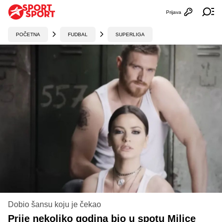
Prijava
Otvori profi
Ot
POČETNA
FUDBAL
SUPERLIGA
Dobio šansu koju je čekao
Prije nekoliko godina bio u spotu Milice