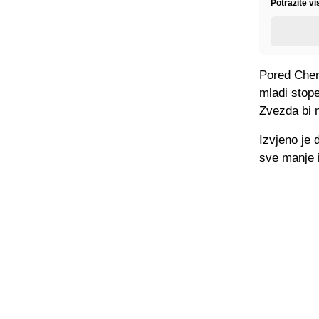
Potražite vi
Pored Cheri
mladi stope
Zvezda bi m
Izvjeno je 
sve manje i