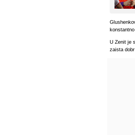
Glushenkov 
konstantno 
U Zenit je 
zaista dob