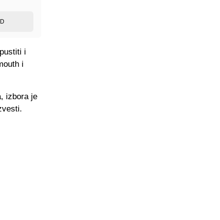
ED
ustiti i
mouth i
, izbora je
vesti.