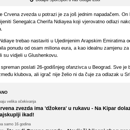
je Crvena zvezda u potrazi je za još jednim napadačem. On 
jeniti Senegalca Cherifa Ndiayea koji vjerovatno odlazi nako
a.
 Ndiaye trebao nastaviti u Ujedinjenim Arapskim Emiratima o
ila ponudu od osam miliona eura, a kao idealnu zamjenu za
li su vidjeli u Glushenkovu.
o spreman poslati 26-godišnjeg ofanzivca u Beograd. Sve je b
među klubova, ali igrač nije želio ni da čuje za odlazak u Srb
ANO
aju velika očekivanja
rvena zvezda ima 'džokera' u rukavu - Na Kipar dolaz
ajskuplji ikad!
ma samo 16 godina