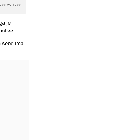
2.08.25. 17:00
ga je
motive.
za sebe ima