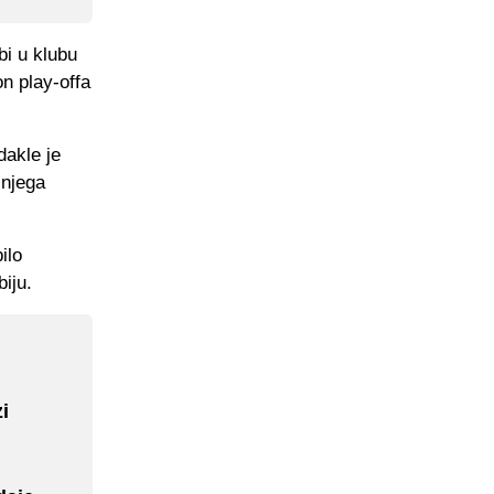
bi u klubu
n play-offa
dakle je
 njega
ilo
iju.
i