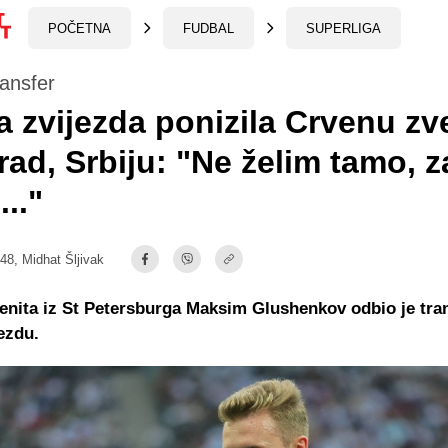
POČETNA
FUDBAL
SUPERLIGA
ansfer
 zvijezda ponizila Crvenu zv
ad, Srbiju: "Ne želim tamo, z
..."
:48,
Midhat Šljivak
nita iz St Petersburga Maksim Glushenkov odbio je tra
ezdu.