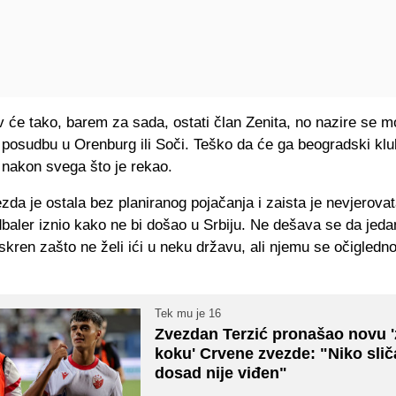
 će tako, barem za sada, ostati član Zenita, no nazire se 
 posudbu u Orenburg ili Soči. Teško da će ga beogradski klu
 nakon svega što je rekao.
da je ostala bez planiranog pojačanja i zaista je nevjerova
dbaler iznio kako ne bi došao u Srbiju. Ne dešava se da jeda
skren zašto ne želi ići u neku državu, ali njemu se očigledn
Tek mu je 16
Zvezdan Terzić pronašao novu '
koku' Crvene zvezde: "Niko sli
dosad nije viđen"