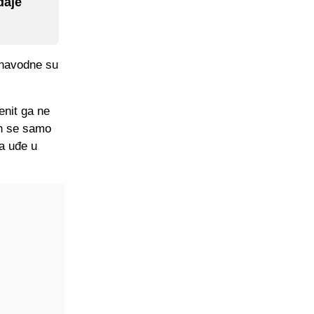
daje
, navodne su
enit ga ne
on se samo
a uđe u