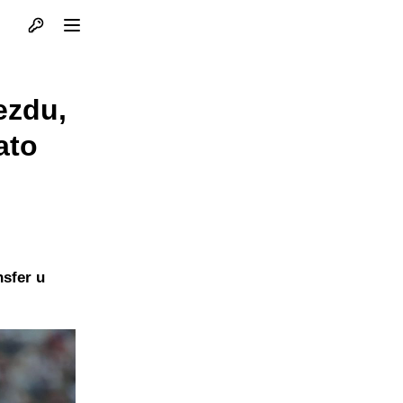
Otvori profil
Otvori meni
ezdu,
ato
nsfer u