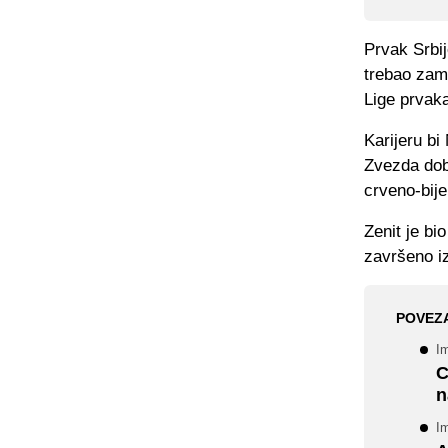
Prvak Srbi
trebao zami
Lige prvak
Karijeru bi
Zvezda dob
crveno-bije
Zenit je bi
završeno iz
POVEZ
Im
C
n
I