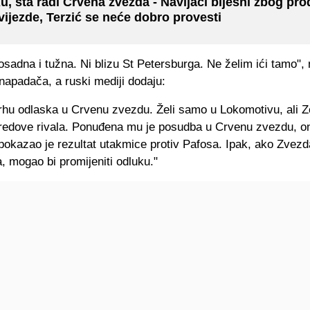
u, šta radi Crvena zvezda - Navijači bijesni zbog pro
vijezde, Terzić se neće dobro provesti
dosadna i tužna. Ni blizu St Petersburga. Ne želim ići tamo"
 napadača, a ruski mediji dodaju:
rhu odlaska u Crvenu zvezdu. Želi samo u Lokomotivu, ali Z
 u redove rivala. Ponuđena mu je posudba u Crvenu zvezdu, 
pokazao je rezultat utakmice protiv Pafosa. Ipak, ako Zvezd
, mogao bi promijeniti odluku."