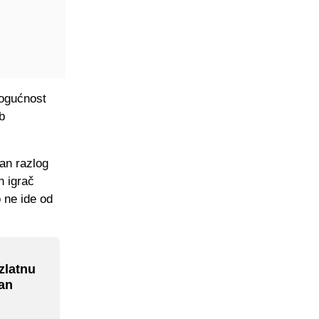
mogućnost
b
tan razlog
n igrač
o ne ide od
zlatnu
čan