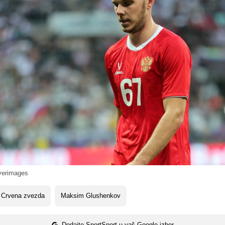
iverimages
 Crvena zvezda
Maksim Glushenkov
Dodajte SportSport u vaš Google izbor