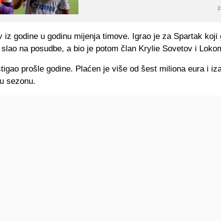
2
iz godine u godinu mijenja timove. Igrao je za Spartak koji 
slao na posudbe, a bio je potom član Krylie Sovetov i Loko
stigao prošle godine. Plaćen je više od šest miliona eura i i
ru sezonu.