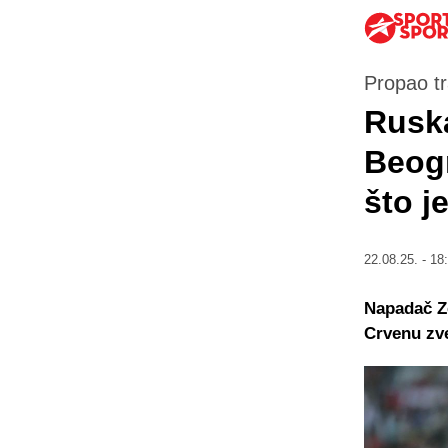
Propao tr
Ruska
Beogr
što je
22.08.25. - 18
Napadač Ze
Crvenu zv