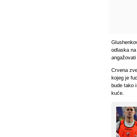
Glushenkov
odlaska na
angažovati
Crvena zvez
kojeg je fu
bude tako i
kuće.