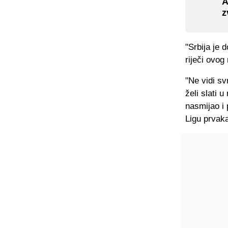
A
z
"Srbija je 
riječi ovog
"Ne vidi sv
želi slati
nasmijao i 
Ligu prvaka