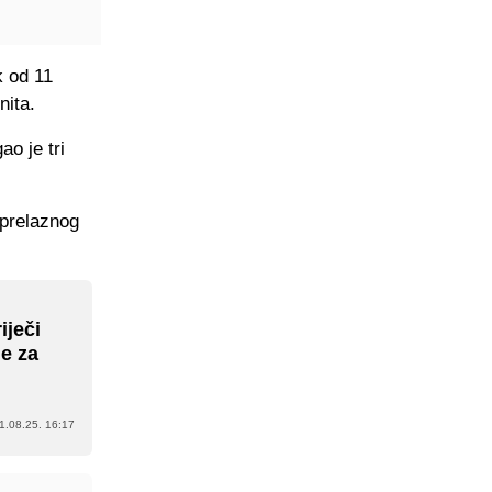
k od 11
enita.
ao je tri
 prelaznog
iječi
ne za
1.08.25. 16:17