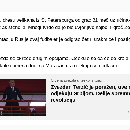
u dresu velikana iz St Petersburga odigrao 31 meč uz učina
t asistencija. Mnogi tvrde da je bio uvjerljivo najbolji igrač Z
taciju Rusije ovaj fudbaler je odigrao četiri utakmice i postig
zda se okreće drugim opcijama. Očekuje se da će do kraja
koliko imena doći na Marakanu, a očekuju se i odlasci.
Crvena zvezda u teškoj situaciji
Zvezdan Terzić je poražen, ove r
odjekuju Srbijom, Delije sprem
revoluciju
2