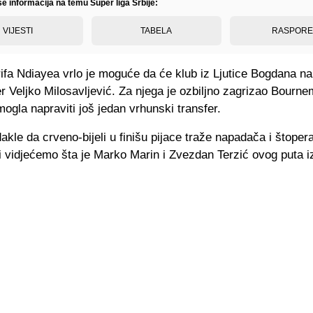
še informacija na temu Super liga Srbije:
VIJESTI
TABELA
RASPOR
fa Ndiayea vrlo je moguće da će klub iz Ljutice Bogdana nap
r Veljko Milosavljević. Za njega je ozbiljno zagrizao Bourne
ogla napraviti još jedan vrhunski transfer.
dakle da crveno-bijeli u finišu pijace traže napadača i štopera
 vidjećemo šta je Marko Marin i Zvezdan Terzić ovog puta iz