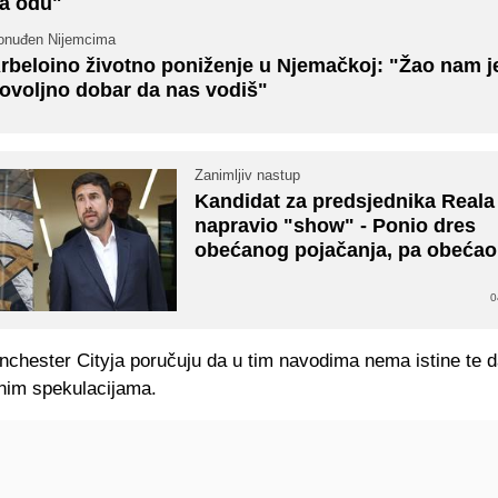
a odu"
onuđen Nijemcima
rbeloino životno poniženje u Njemačkoj: "Žao nam je
ovoljno dobar da nas vodiš"
Zanimljiv nastup
Kandidat za predsjednika Reala
napravio "show" - Ponio dres
obećanog pojačanja, pa obećao 
0
nchester Cityja poručuju da u tim navodima nema istine te da
nim spekulacijama.