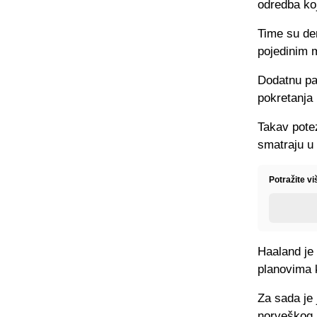
odredba ko
Time su dem
pojedinim 
Dodatnu pa
pokretanja 
Takav potez
smatraju u 
Potražite v
Haaland je
planovima 
Za sada je 
norveškog 