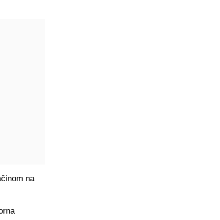
ačinom na
orna