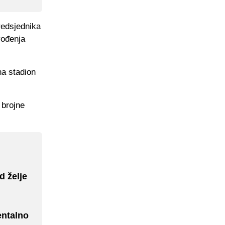
redsjednika
vođenja
na stadion
 brojne
d želje
entalno