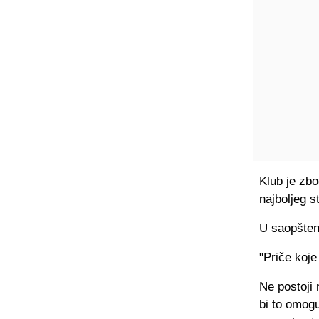
Klub je zbo
najboljeg st
U saopštenj
"Priče koje
Ne postoji
bi to omog