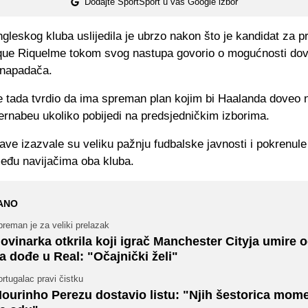
Dodajte SportSport u vaš Google izbor
gleskog kluba uslijedila je ubrzo nakon što je kandidat za p
que Riquelme tokom svog nastupa govorio o mogućnosti do
 napadača.
e tada tvrdio da ima spreman plan kojim bi Haalanda doveo 
ernabeu ukoliko pobijedi na predsjedničkim izborima.
ave izazvale su veliku pažnju fudbalske javnosti i pokrenule
eđu navijačima oba kluba.
ANO
reman je za veliki prelazak
ovinarka otkrila koji igrač Manchester Cityja umire o
a dođe u Real: "Očajnički želi"
rtugalac pravi čistku
ourinho Perezu dostavio listu: "Njih šestorica mom