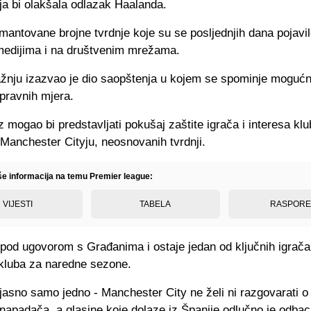
ja bi olakšala odlazak Haalanda.
antovane brojne tvrdnje koje su se posljednjih dana pojavil
medijima i na društvenim mrežama.
žnju izazvao je dio saopštenja u kojem se spominje moguć
pravnih mjera.
 mogao bi predstavljati pokušaj zaštite igrača i interesa kl
Manchester Cityju, neosnovanih tvrdnji.
iše informacija na temu Premier league:
VIJESTI
TABELA
RASPOR
 pod ugovorom s Građanima i ostaje jedan od ključnih igrača
kluba za naredne sezone.
jasno samo jedno - Manchester City ne želi ni razgovarati o
napadača, a glasine koje dolaze iz Španije odlučno je odbac