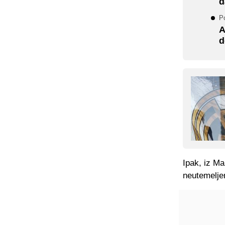
d
P
A
d
Ipak, iz Ma
neutemelje