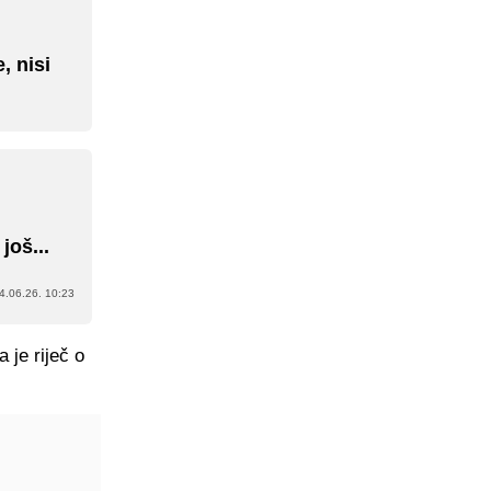
, nisi
još...
4.06.26. 10:23
 je riječ o