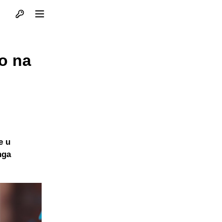
Otvori profil
Otvori meni
o na
e u
nga