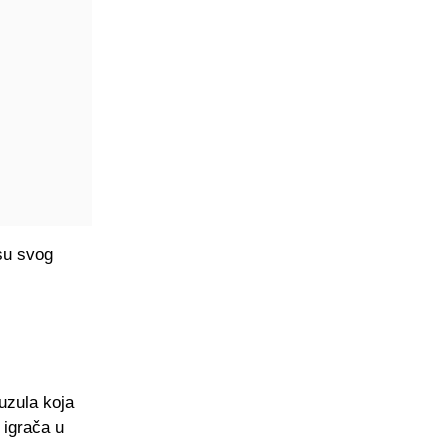
usu svog
uzula koja
 igrača u