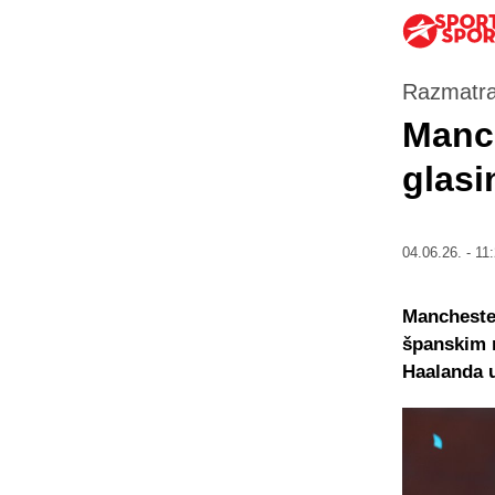
Razmatra
Manch
glasi
04.06.26. - 11
Manchester
španskim m
Haalanda u