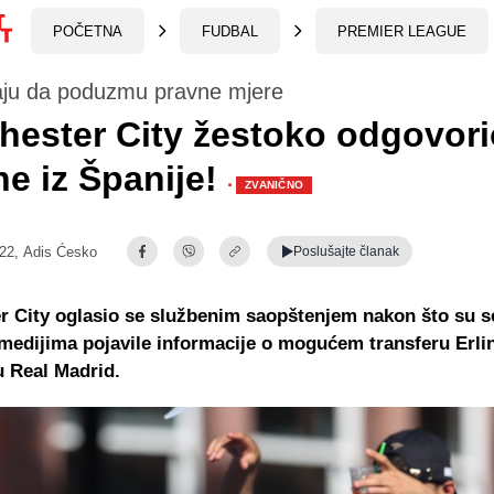
POČETNA
FUDBAL
PREMIER LEAGUE
ju da poduzmu pravne mjere
ester City žestoko odgovori
ne iz Španije!
·
ZVANIČNO
:22,
Adis Ćesko
Poslušajte
članak
 City oglasio se službenim saopštenjem nakon što su s
edijima pojavile informacije o mogućem transferu Erli
 Real Madrid.