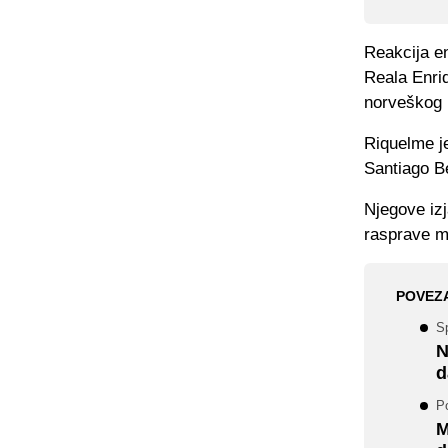
Reakcija en
Reala Enri
norveškog
Riquelme j
Santiago B
Njegove izj
rasprave m
POVEZ
Sp
N
d
Po
M