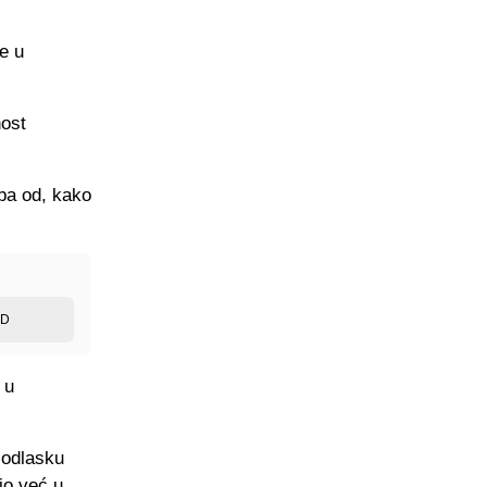
e u
nost
uba od, kako
ED
 u
 odlasku
io već u