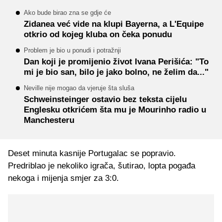
Ako bude birao zna se gdje će
Zidanea već vide na klupi Bayerna, a L'Equipe
otkrio od kojeg kluba on čeka ponudu
Problem je bio u ponudi i potražnji
Dan koji je promijenio život Ivana Perišića: "To
mi je bio san, bilo je jako bolno, ne želim da..."
Neville nije mogao da vjeruje šta sluša
Schweinsteinger ostavio bez teksta cijelu
Englesku otkrićem šta mu je Mourinho radio u
Manchesteru
Deset minuta kasnije Portugalac se popravio.
Predriblao je nekoliko igrača, šutirao, lopta pogađa
nekoga i mijenja smjer za 3:0.