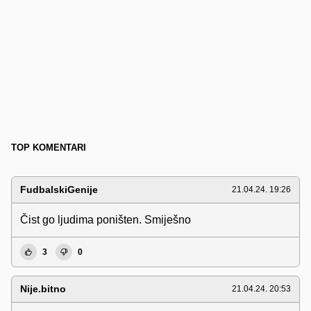
TOP KOMENTARI
FudbalskiGenije
21.04.24. 19:26
Čist go ljudima poništen. Smiješno
3
0
Nije.bitno
21.04.24. 20:53