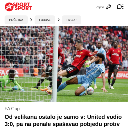
Prijava
Otvori profi
Ot
POČETNA
FUDBAL
FA CUP
FA Cup
Od velikana ostalo je samo v: United vodio
3:0, pa na penale spašavao pobjedu protiv