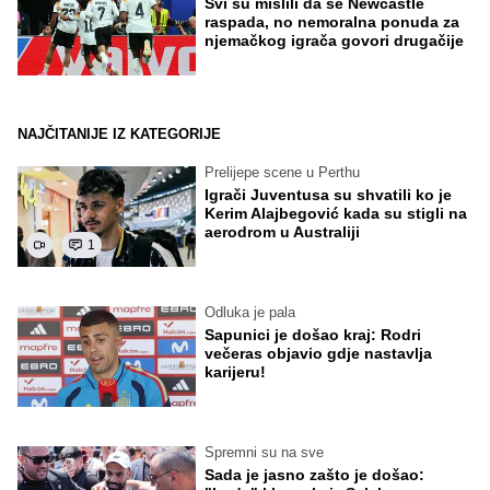
Svi su mislili da se Newcastle
raspada, no nemoralna ponuda za
njemačkog igrača govori drugačije
NAJČITANIJE IZ KATEGORIJE
Prelijepe scene u Perthu
Igrači Juventusa su shvatili ko je
Kerim Alajbegović kada su stigli na
aerodrom u Australiji
1
Odluka je pala
Sapunici je došao kraj: Rodri
večeras objavio gdje nastavlja
karijeru!
Spremni su na sve
Sada je jasno zašto je došao: