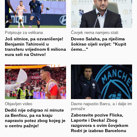
Potpisuje za velikana
Čovjek nema namjeru stati
Još sitnice, pa ozvaničenje!
Doveo Salaha, pa riječima
Benjamin Tahirović u
šokirao cijeli svijet: "Kupit
transferu vrijednom 6 miliona
ćemo..."
eura seli na Ostrvo!
Objavljen video
Davno napustio Barcu, a i dalje im
pomaže
Dedić nije odigrao ni minute
Zaboravite pozive Flicka,
za Benficu, pa na kraju
Laporte i Decka! Zbog
napravio potez zbog kojeg je
razgovora s ovim čovjekom
u centru pažnje!
Rodri je izabrao Barcelonu