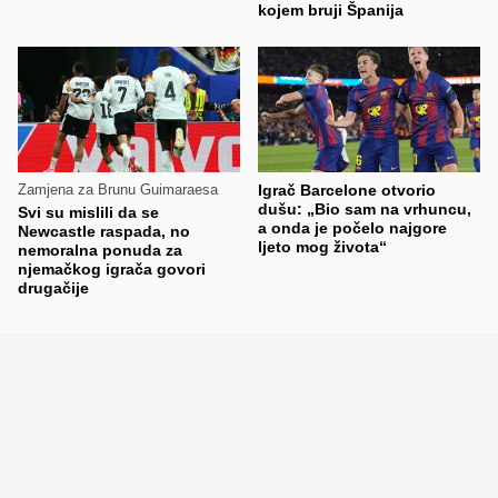
kojem bruji Španija
Zamjena za Brunu Guimaraesa
Igrač Barcelone otvorio
dušu: „Bio sam na vrhuncu,
Svi su mislili da se
a onda je počelo najgore
Newcastle raspada, no
ljeto mog života“
nemoralna ponuda za
njemačkog igrača govori
drugačije