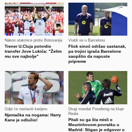
Nakon utakmice protiv Botosanija
Vratili se u Barcelonu
Trener U.Cluja potvrdio
Flick sinoć održao sastanak,
transfer Jove Lukića: "Želim
pa trojici igrača Barcelone
mu sve najbolje"
saopštio da napuste
pripreme
Gdje će nastaviti karijeru
Drugi mandat Posebnog na klupi
Reala
Njemačka na nogama: Harry
Pitali su ga šta misli o
Kane je odlučio!
Mourinhovom povratku u
Madrid: Stigao je odgovor o