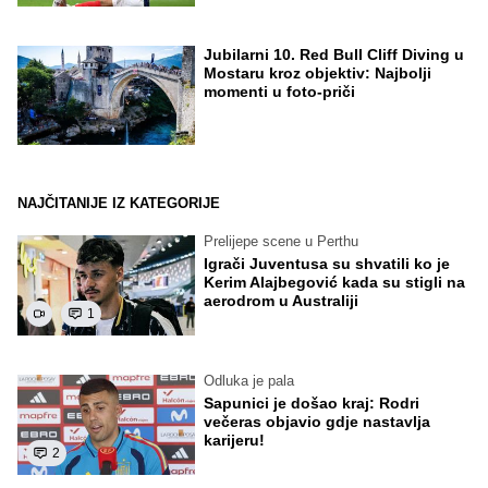
Jubilarni 10. Red Bull Cliff Diving u
Mostaru kroz objektiv: Najbolji
momenti u foto-priči
NAJČITANIJE IZ KATEGORIJE
Prelijepe scene u Perthu
Igrači Juventusa su shvatili ko je
Kerim Alajbegović kada su stigli na
aerodrom u Australiji
1
Odluka je pala
Sapunici je došao kraj: Rodri
večeras objavio gdje nastavlja
karijeru!
2