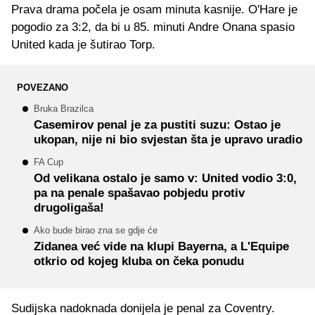
Prava drama počela je osam minuta kasnije. O'Hare je
pogodio za 3:2, da bi u 85. minuti Andre Onana spasio
United kada je šutirao Torp.
POVEZANO
Bruka Brazilca
Casemirov penal je za pustiti suzu: Ostao je
ukopan, nije ni bio svjestan šta je upravo uradio
FA Cup
Od velikana ostalo je samo v: United vodio 3:0,
pa na penale spašavao pobjedu protiv
drugoligaša!
Ako bude birao zna se gdje će
Zidanea već vide na klupi Bayerna, a L'Equipe
otkrio od kojeg kluba on čeka ponudu
Sudijska nadoknada donijela je penal za Coventry.