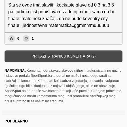
Sta se ovde ima slaviti ..kockaste glave od 0 3 na 3 3
pa ljudima cist poništava u zadnjoj minuti samo da bi
finale imalo neki značaj.. da ne bude koventry city
finale ..jednostavna matematika..ggmmmmuuuuuu
0
1
PRIKAŽI STRANICU KOMENTARA (2)
NAPOMENA:
Komentari odražavaju stavove njihovih autora/ica, a ne nužno
i stavove portala SportSport.ba te portal ne može i neće odgovarati za
sadržaj tih kometara. Komentari koji sadrže vrijeđanja, psovanja i vulgaran
riječnik mogu biti uklonjeni bez najave i objašnjenja, ali to ne obavezuje
SportSport.ba da obriše sve komentare koji krše pravila. Čitanjem prihvatate
mogućnost da među komentarima mogu biti pronađeni sadržaji koji mogu
biti u suprotnosti sa vašim uvjerenjima.
POPULARNO