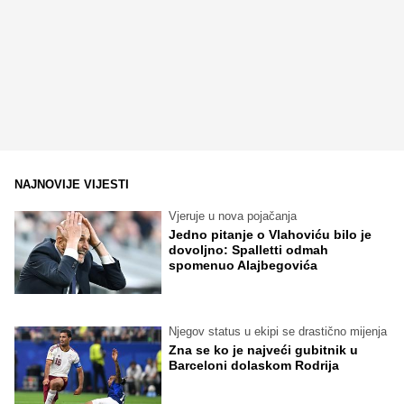
NAJNOVIJE VIJESTI
Vjeruje u nova pojačanja
Jedno pitanje o Vlahoviću bilo je
dovoljno: Spalletti odmah
spomenuo Alajbegovića
Njegov status u ekipi se drastično mijenja
Zna se ko je najveći gubitnik u
Barceloni dolaskom Rodrija