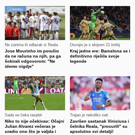
Ne zanima ih odlazak iz Reala
Osvojio je s ekipom 21 trofej
Jose Mourinho im poručio
Kraj jedne ere: Barcelona se i
da ne računa na njih, pa ga
definitivno riješila svoje
šokirali odgovorom: "Ne
legende
idemo nigdje"
Sada se čeka rasplet
Trajao je nekoliko sati
Niko to nije očekivao: Očajni
Završen sastanak Viniciusa i
Julian Alvarez večeras je
čelnika Reala, "procurili" su
uradio ono što je valjda i
apsolutno svi detalji!