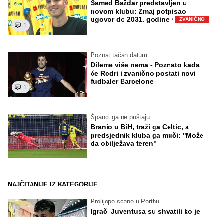
Samed Baždar predstavljen u
novom klubu: Zmaj potpisao
·
ugovor do 2031. godine
ZVANIČNO
1
Poznat tačan datum
Dileme više nema - Poznato kada
će Rodri i zvanično postati novi
fudbaler Barcelone
1
Španci ga ne puštaju
Branio u BiH, traži ga Celtic, a
predsjednik kluba ga muči: "Može
da obilježava teren"
NAJČITANIJE IZ KATEGORIJE
Prelijepe scene u Perthu
Igrači Juventusa su shvatili ko je