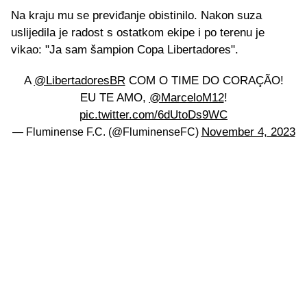
Na kraju mu se previđanje obistinilo. Nakon suza
uslijedila je radost s ostatkom ekipe i po terenu je
vikao: "Ja sam šampion Copa Libertadores".
A
@LibertadoresBR
COM O TIME DO CORAÇÃO!
EU TE AMO,
@MarceloM12
!
pic.twitter.com/6dUtoDs9WC
November 4, 2023
— Fluminense F.C. (@FluminenseFC)