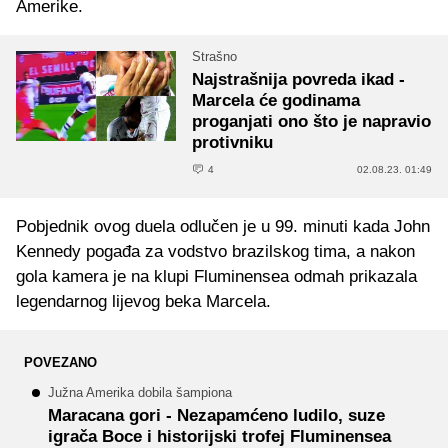
Amerike.
Strašno
Najstrašnija povreda ikad -
Marcela će godinama
proganjati ono što je napravio
protivniku
4
02.08.23. 01:49
Pobjednik ovog duela odlučen je u 99. minuti kada John
Kennedy pogađa za vodstvo brazilskog tima, a nakon
gola kamera je na klupi Fluminensea odmah prikazala
legendarnog lijevog beka Marcela.
POVEZANO
Južna Amerika dobila šampiona
Maracana gori - Nezapamćeno ludilo, suze
igrača Boce i historijski trofej Fluminensea