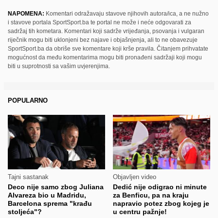
NAPOMENA:
Komentari odražavaju stavove njihovih autora/ica, a ne nužno
i stavove portala SportSport.ba te portal ne može i neće odgovarati za
sadržaj tih kometara. Komentari koji sadrže vrijeđanja, psovanja i vulgaran
riječnik mogu biti uklonjeni bez najave i objašnjenja, ali to ne obavezuje
SportSport.ba da obriše sve komentare koji krše pravila. Čitanjem prihvatate
mogućnost da među komentarima mogu biti pronađeni sadržaji koji mogu
biti u suprotnosti sa vašim uvjerenjima.
POPULARNO
Tajni sastanak
Objavljen video
Deco nije samo zbog Juliana
Dedić nije odigrao ni minute
Alvareza bio u Madridu,
za Benficu, pa na kraju
Barcelona sprema "krađu
napravio potez zbog kojeg je
stoljeća"?
u centru pažnje!