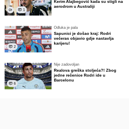
Kerim Alajbegović kada su stigli na
aerodrom u Australiji
1
Odluka je pala
Sapunici je došao kraj: Rodri
večeras objavio gdje nastavlja
karijeru!
2
Nije zadovoljan
Realova greška stoljeća?! Zbog
jedne rečenice Rodri ide u
Barcelonu
6