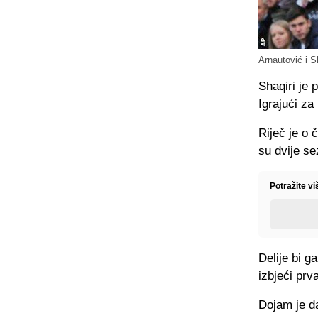
Arnautović i S
Shaqiri je 
Igrajući z
Riječ je o
su dvije se
Potražite v
Delije bi g
izbjeći prv
Dojam je da