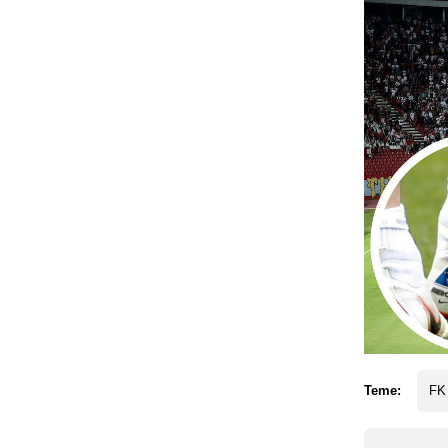
Teme:
FK