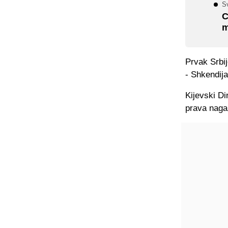
Sv
C
m
Prvak Srbi
- Shkendija
Kijevski Di
prava naga