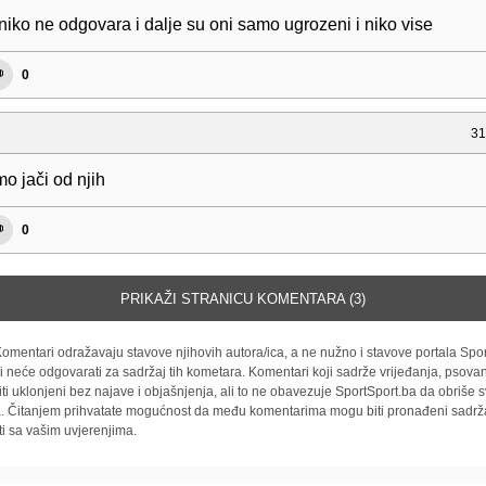
niko ne odgovara i dalje su oni samo ugrozeni i niko vise
0
31
o jači od njih
0
PRIKAŽI STRANICU KOMENTARA (3)
omentari odražavaju stavove njihovih autora/ica, a ne nužno i stavove portala Spor
i neće odgovarati za sadržaj tih kometara. Komentari koji sadrže vrijeđanja, psovan
iti uklonjeni bez najave i objašnjenja, ali to ne obavezuje SportSport.ba da obriše
la. Čitanjem prihvatate mogućnost da među komentarima mogu biti pronađeni sadrža
ti sa vašim uvjerenjima.