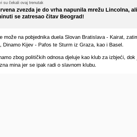
i su čekali ovaj trenutak
rvena zvezda je do vrha napunila mrežu Lincolna, ali
inuti se zatresao čitav Beograd!
je može na pobjednika duela Slovan Bratislava - Kairat, zat
, Dinamo Kijev - Pafos te Sturm iz Graza, kao i Basel.
namo zbog političkih odnosa djeluje kao klub za izbjeći, dok 
zna mina jer se ipak radi o slavnom klubu.