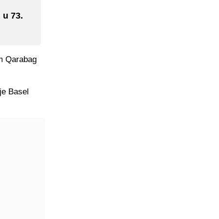
 u 73.
im Qarabag
je Basel