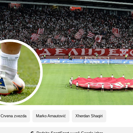
 Crvena zvezda
Marko Arnautović
Xherdan Shaqiri