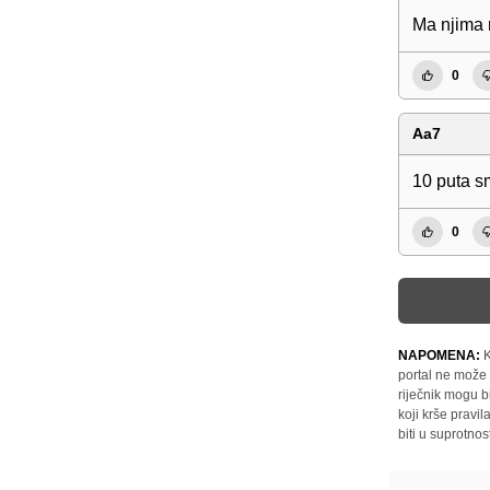
Ma njima 
0
Aa7
10 puta sm
0
NAPOMENA:
K
portal ne može 
riječnik mogu b
koji krše pravi
biti u suprotnos