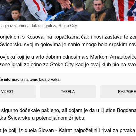
haqiri iz vremena dok su igrali za Stoke City
porijeklom s Kosova, na kopačkama čak i nosi zastavu te ze
a Švicarsku svojim golovima je nanio mnogo bola srpskim nav
 čovjeku koji je u vrlo dobrim odnosima s Markom Arnautovi
zone igrali zajedno za Stoke City kad je ovaj klub bio na s
iše informacija na temu Liga prvaka:
VIJESTI
TABELA
RASPOR
a sigurno dočekale pakleno, ali dojam je da u Ljutice Bogdan
aka Švicarske u potencijalnom žrijebu.
 je bolji iz duela Slovan - Kairat najpoželjniji rival za prvaka