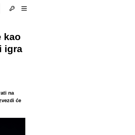
Otvori profil
Otvori meni
e kao
 igra
ati na
zvezdi će