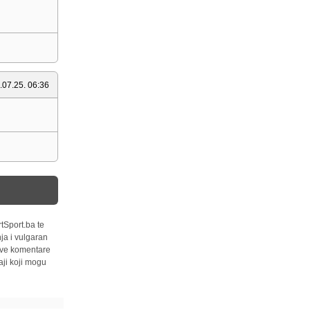
.07.25. 06:36
tSport.ba te
ja i vulgaran
 sve komentare
ji koji mogu