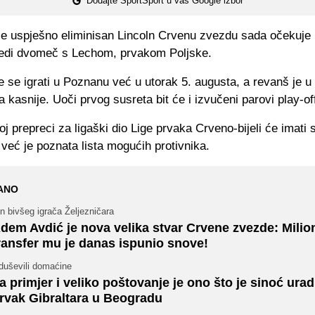
Dodajte SportSport u vaš Google izbor
je uspješno eliminisan Lincoln Crvenu zvezdu sada očekuje
lijedi dvomeč s Lechom, prvakom Poljske.
 se igrati u Poznanu već u utorak 5. augusta, a revanš je 
kasnije. Uoči prvog susreta bit će i izvučeni parovi play-of
oj prepreci za ligaški dio Lige prvaka Crveno-bijeli će imati 
a već je poznata lista mogućih protivnika.
ANO
n bivšeg igrača Željezničara
dem Avdić je nova velika stvar Crvene zvezde: Milio
ransfer mu je danas ispunio snove!
duševili domaćine
a primjer i veliko poštovanje je ono što je sinoć urad
rvak Gibraltara u Beogradu