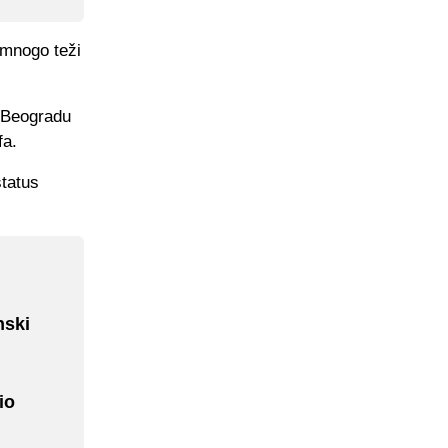
 mnogo teži
u Beogradu
fa.
status
nski
io