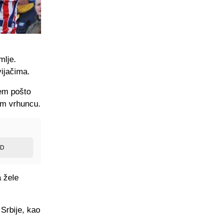
mlje.
ijačima.
ćem pošto
vom vrhuncu.
ED
a žele
 Srbije, kao