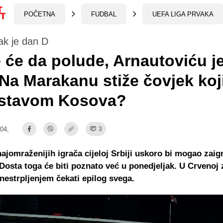
POČETNA
FUDBAL
UEFA LIGA PRVAKA
ak je dan D
e će da polude, Arnautoviću j
 Na Marakanu stiže čovjek koji
astavom Kosova?
:04,
3
ajomraženijih igrača cijeloj Srbiji uskoro bi mogao zaigr
Dosta toga će biti poznato već u ponedjeljak. U Crvenoj 
nestrpljenjem čekati epilog svega.