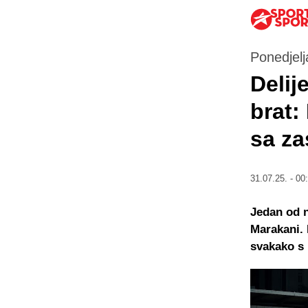
Ponedjelj
Delij
brat:
sa z
31.07.25. - 00
Jedan od n
Marakani. 
svakako s 