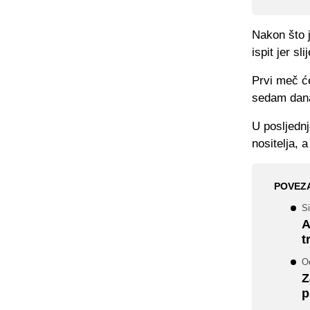
Nakon što 
ispit jer s
Prvi meč će
sedam dana 
U posljednj
nositelja, 
POVEZ
Si
A
t
O
Z
p