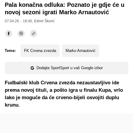
Pala konačna odluka: Poznato je gdje će u
novoj sezoni igrati Marko Arnautović
07.04.26. - 18:40,
Edmir Škorić
Teme:
FK Crvena zvezda
Marko Arnautović
Dodajte SportSport u vaš Google izbor
Fudbalski klub Crvena zvezda nezaustavljivo ide
prema novoj tituli, a pošto igra u finalu Kupa, vrlo
lako je moguće da će crveno-bijeli osvojiti duplu
krunu.