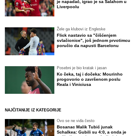
je napadač, igrao je sa Salahom u
Liverpoolu
Žele ga klubovi iz Engleske
Flick nastavio sa "čišćenjem
svlačionice", još jednom prvotimcu
poručio da napusti Barcelonu
Posebni je bio kratak i jasan
Ko čeka, taj i dočeka: Mourinho
progovorio o završenom poslu
Reala i Viniciusa
NAJČITANIJE IZ KATEGORIJE
Ovo se ne viđa često
Bosanac Malik Tubić junak
Schalkea: Gubili su 4:0, a onda je