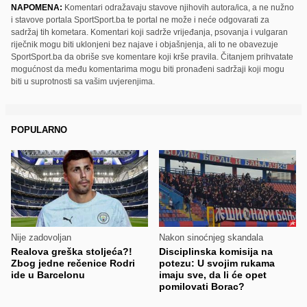
NAPOMENA:
Komentari odražavaju stavove njihovih autora/ica, a ne nužno
i stavove portala SportSport.ba te portal ne može i neće odgovarati za
sadržaj tih kometara. Komentari koji sadrže vrijeđanja, psovanja i vulgaran
riječnik mogu biti uklonjeni bez najave i objašnjenja, ali to ne obavezuje
SportSport.ba da obriše sve komentare koji krše pravila. Čitanjem prihvatate
mogućnost da među komentarima mogu biti pronađeni sadržaji koji mogu
biti u suprotnosti sa vašim uvjerenjima.
POPULARNO
Nije zadovoljan
Nakon sinoćnjeg skandala
Realova greška stoljeća?!
Disciplinska komisija na
Zbog jedne rečenice Rodri
potezu: U svojim rukama
ide u Barcelonu
imaju sve, da li će opet
pomilovati Borac?