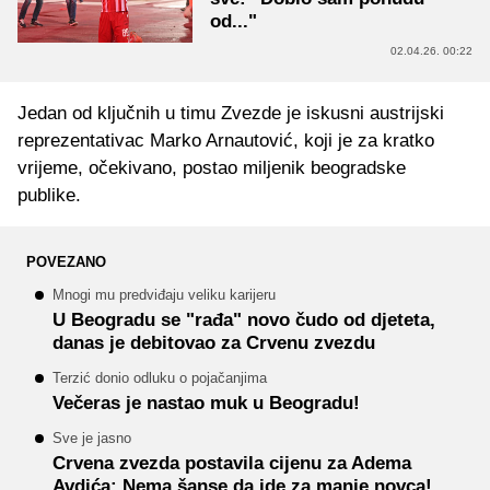
od..."
02.04.26. 00:22
Jedan od ključnih u timu Zvezde je iskusni austrijski
reprezentativac Marko Arnautović, koji je za kratko
vrijeme, očekivano, postao miljenik beogradske
publike.
POVEZANO
Mnogi mu predviđaju veliku karijeru
U Beogradu se "rađa" novo čudo od djeteta,
danas je debitovao za Crvenu zvezdu
Terzić donio odluku o pojačanjima
Večeras je nastao muk u Beogradu!
Sve je jasno
Crvena zvezda postavila cijenu za Adema
Avdića: Nema šanse da ide za manje novca!