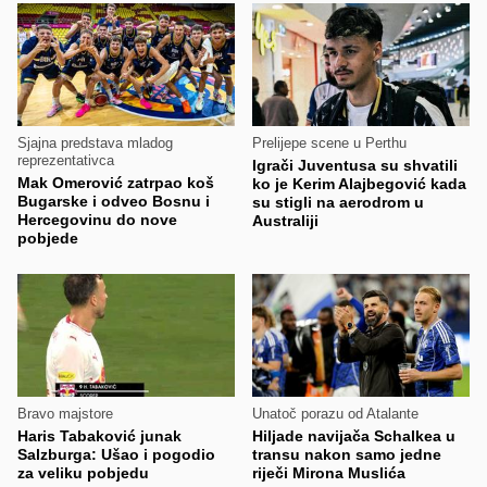
Sjajna predstava mladog
Prelijepe scene u Perthu
reprezentativca
Igrači Juventusa su shvatili
Mak Omerović zatrpao koš
ko je Kerim Alajbegović kada
Bugarske i odveo Bosnu i
su stigli na aerodrom u
Hercegovinu do nove
Australiji
pobjede
Bravo majstore
Unatoč porazu od Atalante
Haris Tabaković junak
Hiljade navijača Schalkea u
Salzburga: Ušao i pogodio
transu nakon samo jedne
za veliku pobjedu
riječi Mirona Muslića