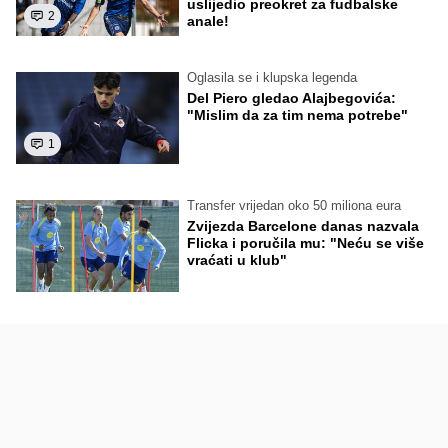
uslijedio preokret za fudbalske
2
anale!
Oglasila se i klupska legenda
Del Piero gledao Alajbegovića:
"Mislim da za tim nema potrebe"
1
Transfer vrijedan oko 50 miliona eura
Zvijezda Barcelone danas nazvala
Flicka i poručila mu: "Neću se više
vraćati u klub"