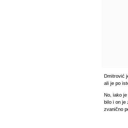
Dmitrović 
ali je po i
No, iako j
bilo i on j
zvanično po