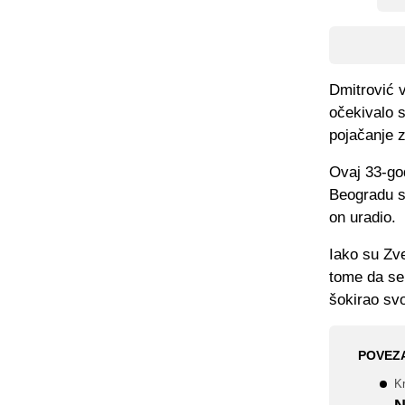
Dmitrović v
očekivalo s
pojačanje 
Ovaj 33-god
Beogradu su
on uradio.
Iako su Zve
tome da se
šokirao sv
POVEZ
K
N