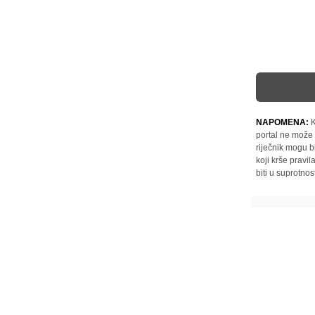
NAPOMENA:
K
portal ne može 
riječnik mogu b
koji krše pravi
biti u suprotnos