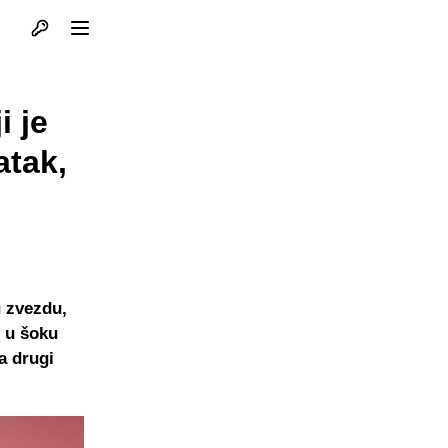
Otvori profil
Otvori meni
 je
atak,
 zvezdu,
i u šoku
a drugi