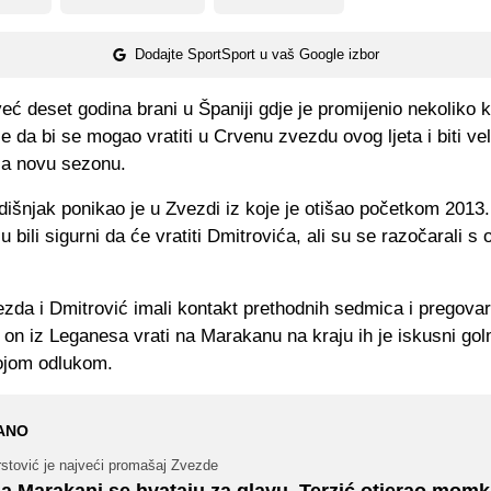
Dodajte SportSport u vaš Google izbor
eć deset godina brani u Španiji gdje je promijenio nekoliko 
e da bi se mogao vratiti u Crvenu zvezdu ovog ljeta i biti ve
za novu sezonu.
išnjak ponikao je u Zvezdi iz koje je otišao početkom 2013.
 bili sigurni da će vratiti Dmitrovića, ali su se razočarali s 
zda i Dmitrović imali kontakt prethodnih sedmica i pregovar
 on iz Leganesa vrati na Marakanu na kraju ih je iskusni go
ojom odlukom.
ANO
rstović je najveći promašaj Zvezde
a Marakani se hvataju za glavu, Terzić otjerao mom