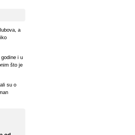
klubova, a
liko
 godine i u
onim što je
ali su o
lman
ka od