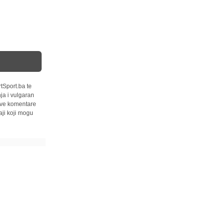
tSport.ba te
ja i vulgaran
 sve komentare
ji koji mogu