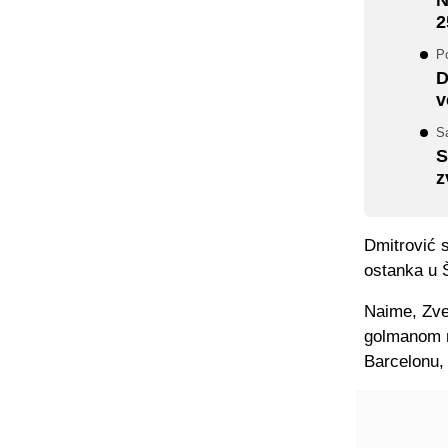
2
P
D
v
Sa
S
z
Dmitrović s
ostanka u Š
Naime, Zve
golmanom n
Barcelonu, 