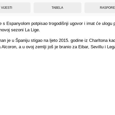
VIJESTI
TABELA
RASPOR
e s Espanyolom potpisao trogodišnji ugovor i imat će ulogu 
novoj sezoni La Lige.
an je u Španiju stigao na ljeto 2015. godine iz Charltona ka
 Alcoron, a u ovoj zemlji još je branio za Eibar, Sevillu i Le