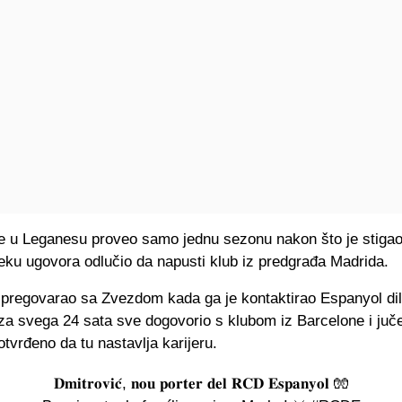
je u Leganesu proveo samo jednu sezonu nakon što je stigao 
steku ugovora odlučio da napusti klub iz predgrađa Madrida.
e pregovarao sa Zvezdom kada ga je kontaktirao Espanyol di
e za svega 24 sata sve dogovorio s klubom iz Barcelone i juče
tvrđeno da tu nastavlja karijeru.
𝐃𝐦𝐢𝐭𝐫𝐨𝐯𝐢𝐜́, 𝐧𝐨𝐮 𝐩𝐨𝐫𝐭𝐞𝐫 𝐝𝐞𝐥 𝐑𝐂𝐃 𝐄𝐬𝐩𝐚𝐧𝐲𝐨𝐥 🧤