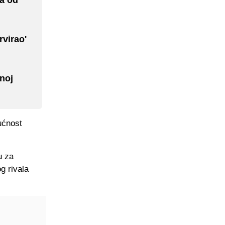
rvirao'
noj
ućnost
u za
g rivala