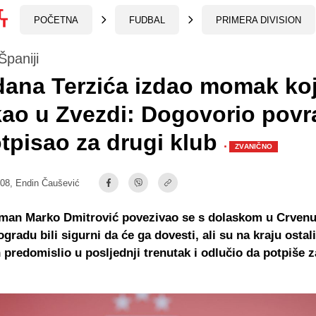
POČETNA
FUDBAL
PRIMERA DIVISION
Španiji
ana Terzića izdao momak koji
ao u Zvezdi: Dogovorio povr
tpisao za drugi klub
·
ZVANIČNO
:08,
Endin Čaušević
lman Marko Dmitrović povezivao se s dolaskom u Crvenu
ogradu bili sigurni da će ga dovesti, ali su na kraju ostal
 predomislio u posljednji trenutak i odlučio da potpiše z