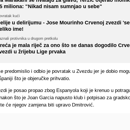
5 miliona: "Nikad nisam sumnjao u sebe"
ovratak kući
elije u delirijumu - Jose Mourinho Crvenoj zvezdi 'se
eliko ime!
znali protivnika u drugom pretkolu
reća je mala riječ za ono što se danas dogodilo Crve
vezdi u žrijebu Lige prvaka
e predomislio i odbio je povratak u Zvezdu jer je dobio mog
paniji što je objeručke prihvatio.
zdi je posao propao zbog Espanyola koji je krenuo u potrag
akon što je Joan Garcia napusto klub i potpisao za gradsko
te će njegov zamjena biti upravo Dmitrović.