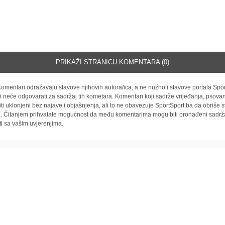
PRIKAŽI STRANICU KOMENTARA (0)
omentari odražavaju stavove njihovih autora/ica, a ne nužno i stavove portala Spor
i neće odgovarati za sadržaj tih kometara. Komentari koji sadrže vrijeđanja, psovan
iti uklonjeni bez najave i objašnjenja, ali to ne obavezuje SportSport.ba da obriše
la. Čitanjem prihvatate mogućnost da među komentarima mogu biti pronađeni sadrža
ti sa vašim uvjerenjima.