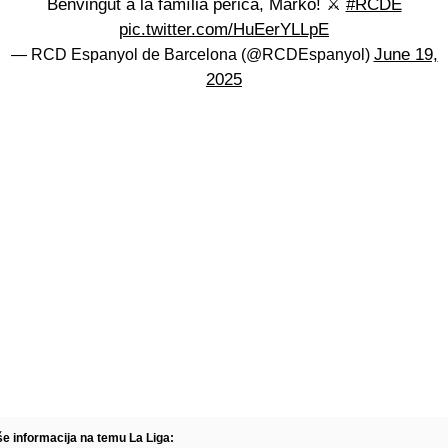
Benvingut a la família perica, Marko! ⚔️
#RCDE
pic.twitter.com/HuEerYLLpE
June 19,
— RCD Espanyol de Barcelona (@RCDEspanyol)
2025
še informacija na temu La Liga: