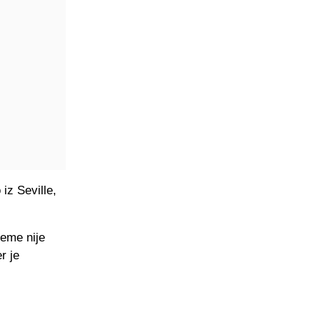
iz Seville,
leme nije
r je