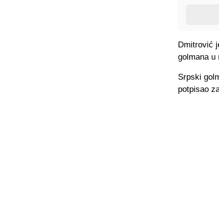
Dmitrović j
golmana u 
Srpski golm
potpisao za