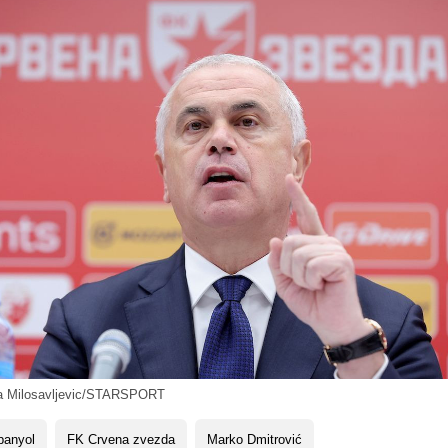
ja Milosavljevic/STARSPORT
panyol
FK Crvena zvezda
Marko Dmitrović