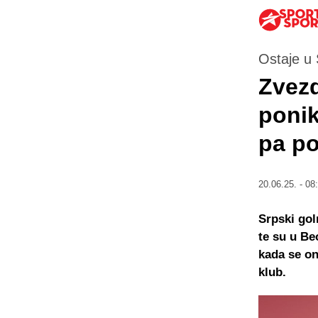
Ostaje u 
Zvezd
ponik
pa po
20.06.25. - 08
Srpski go
te su u Be
kada se on
klub.