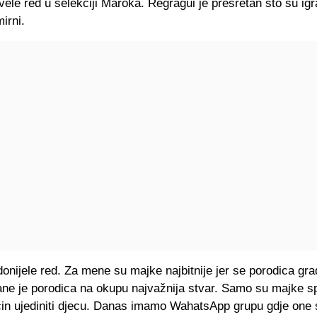
ele red u selekciji Maroka. Regragui je presretan što su ig
irni.
onijele red. Za mene su majke najbitnije jer se porodica grad
ne je porodica na okupu najvažnija stvar. Samo su majke 
in ujediniti djecu. Danas imamo WahatsApp grupu gdje one