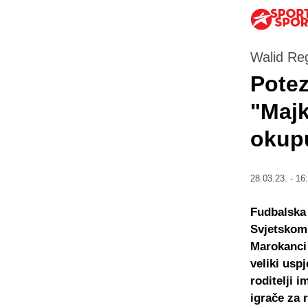
Walid Reg
Potez
"Majk
okup
28.03.23. - 16
Fudbalska 
Svjetskom
Marokanci 
veliki usp
roditelji i
igrače za 