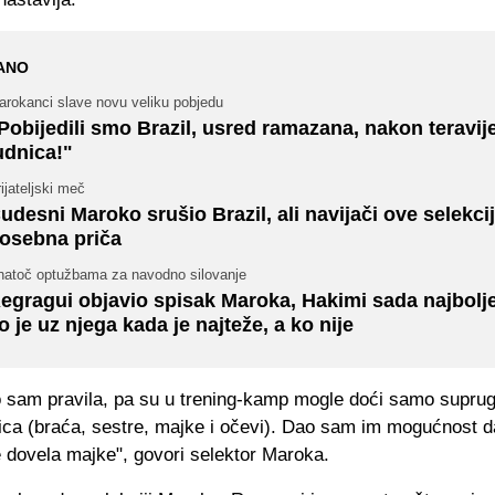
ANO
arokanci slave novu veliku pobjedu
Pobijedili smo Brazil, usred ramazana, nakon teravije 
udnica!"
ijateljski meč
udesni Maroko srušio Brazil, ali navijači ove selekci
osebna priča
natoč optužbama za navodno silovanje
egragui objavio spisak Maroka, Hakimi sada najbolj
o je uz njega kada je najteže, a ko nije
o sam pravila, pa su u trening-kamp mogle doći samo supruge
ica (braća, sestre, majke i očevi). Dao sam im mogućnost da
e dovela majke", govori selektor Maroka.