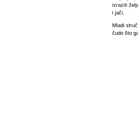
izrazili že
i jači.
Mladi struč
čudo što g