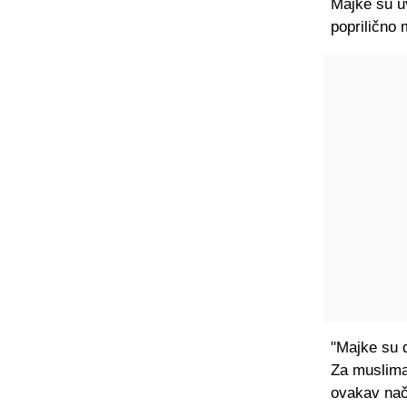
Majke su uv
poprilično m
"Majke su d
Za muslima
ovakav nač