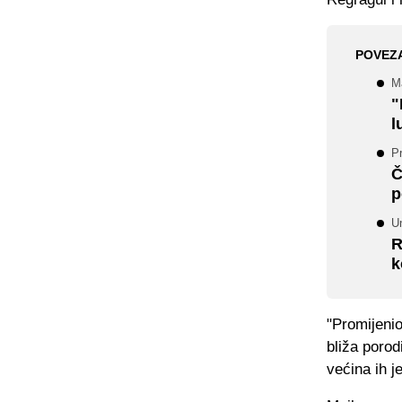
POVEZ
M
"
l
Pr
Č
p
U
R
k
"Promijeni
bliža porod
većina ih j