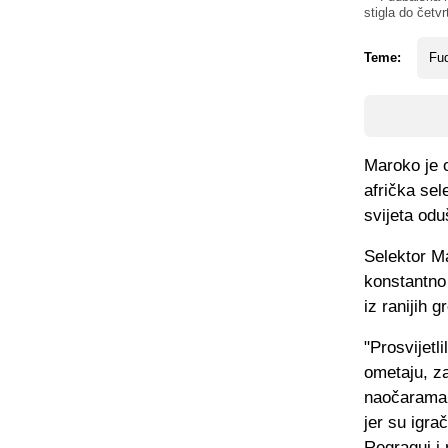
stigla do četv
Teme:
Fud
Maroko je 
afrička sel
svijeta odu
Selektor M
konstantno
iz ranijih g
"Prosvijetl
ometaju, z
naočarama.
jer su igrač
Regragui i 