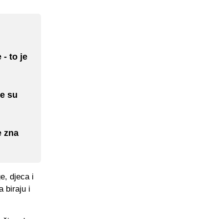
- to je
je su
e zna
, djeca i
 biraju i