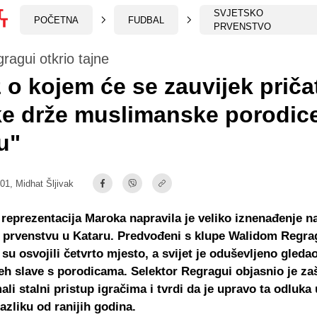
SVJETSKO
POČETNA
FUDBAL
PRVENSTVO
ragui otkrio tajne
 o kojem će se zauvijek pričat
e drže muslimanske porodic
u"
:01,
Midhat Šljivak
reprezentacija Maroka napravila je veliko iznenađenje n
 prvenstvu u Kataru. Predvođeni s klupe Walidom Regra
su osvojili četvrto mjesto, a svijet je oduševljeno gleda
jeh slave s porodicama. Selektor Regragui objasnio je za
mali stalni pristup igračima i tvrdi da je upravo ta odluka
razliku od ranijih godina.