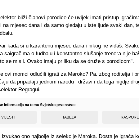
elektor bliži članovi porodice će uvijek imati pristup igračima
i na mjesec dana i da samo gledaju u iste ljude svaki dan, 
udbalu.
tvar kada si u karantenu mjesec dana i nikog ne viđaš. Svak
a saigračima o fudbalu i konstantno slušanje trenera nije ba
to se misli. Ovako imaju priliku da se druže s porodicom".
e ovi momci odlučili igrati za Maroko? Pa, zbog roditelja i p
aju da pripadaju jednom narodu i državi i da toga nigdje dr
selektor Regragui.
iše informacija na temu Svjetsko prvenstvo:
VIJESTI
TABELA
RASPOR
 izvukao ono najbolje iz selekcije Maroka. Dosta je igrača k