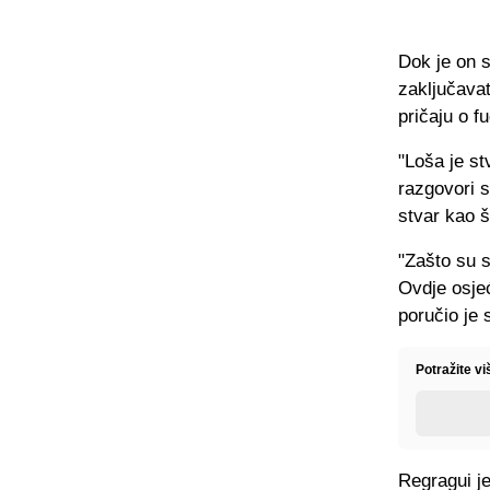
Dok je on s
zaključavat
pričaju o f
"Loša je s
razgovori s
stvar kao š
"Zašto su s
Ovdje osjeć
poručio je 
Potražite v
Regragui je