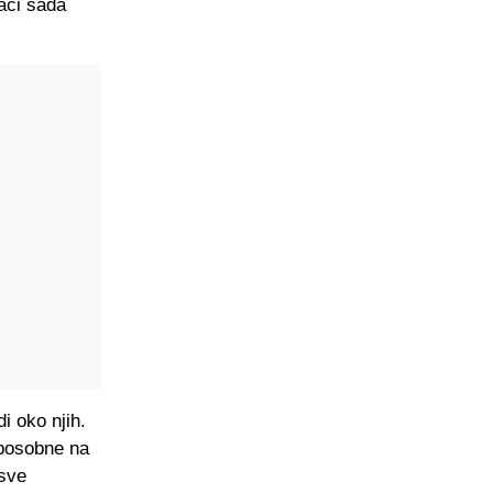
rači sada
i oko njih.
sposobne na
 sve