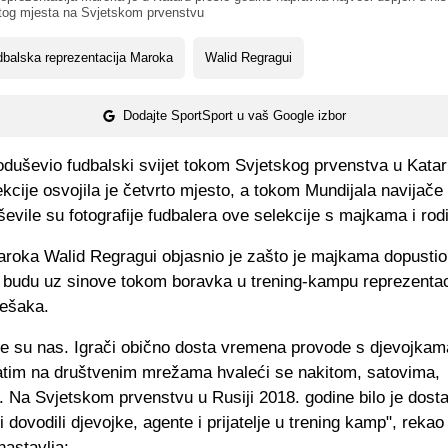
rtog mjesta na Svjetskom prvenstvu
balska reprezentacija Maroka
Walid Regragui
Dodajte SportSport u vaš Google izbor
oduševio fudbalski svijet tokom Svjetskog prvenstva u Kata
ekcije osvojila je četvrto mjesto, a tokom Mundijala navijače
ševile su fotografije fudbalera ove selekcije s majkama i rodi
aroka Walid Regragui objasnio je zašto je majkama dopustio
 budu uz sinove tokom boravka u trening-kampu reprezentaci
rešaka.
ile su nas. Igrači obično dosta vremena provode s djevojkam
atim na društvenim mrežama hvaleći se nakitom, satovima,
 Na Svjetskom prvenstvu u Rusiji 2018. godine bilo je dost
i dovodili djevojke, agente i prijatelje u trening kamp", rekao 
nastavlja: