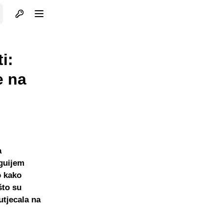
Otvori profil
Otvori meni
i:
e na
a
guijem
o kako
što su
 utjecala na