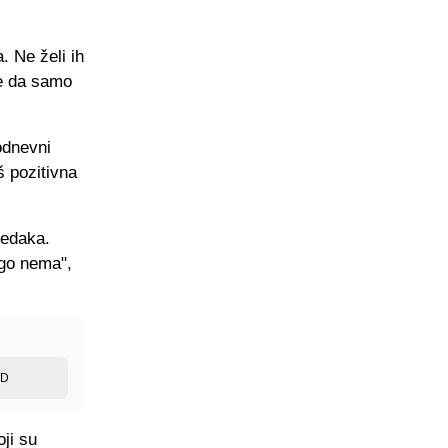
. Ne želi ih
te da samo
odnevni
š pozitivna
redaka.
ugo nema",
ED
oji su