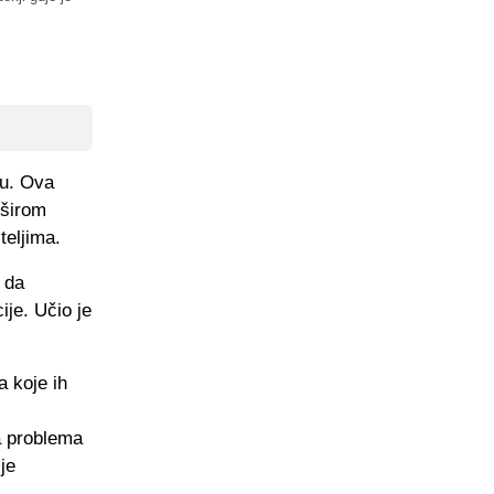
ru. Ova
 širom
teljima.
 da
je. Učio je
a koje ih
a problema
je