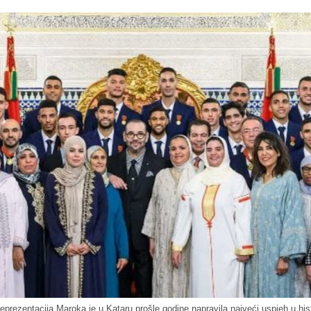
prezentacija Maroka je u Kataru prošle godine napravila najveći uspjeh u histo