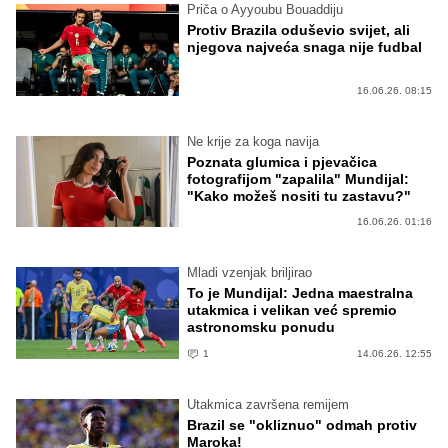
Priča o Ayyoubu Bouaddiju
Protiv Brazila oduševio svijet, ali
njegova najveća snaga nije fudbal
16.06.26. 08:15
Ne krije za koga navija
Poznata glumica i pjevačica
fotografijom "zapalila" Mundijal:
"Kako možeš nositi tu zastavu?"
16.06.26. 01:16
Mladi vzenjak briljirao
To je Mundijal: Jedna maestralna
utakmica i velikan već spremio
astronomsku ponudu
1
14.06.26. 12:55
Utakmica završena remijem
Brazil se "okliznuo" odmah protiv
Maroka!