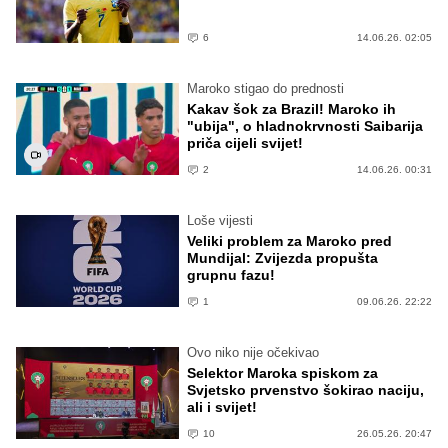
6
14.06.26. 02:05
Maroko stigao do prednosti
Kakav šok za Brazil! Maroko ih
"ubija", o hladnokrvnosti Saibarija
priča cijeli svijet!
2
14.06.26. 00:31
Loše vijesti
Veliki problem za Maroko pred
Mundijal: Zvijezda propušta
grupnu fazu!
1
09.06.26. 22:22
Ovo niko nije očekivao
Selektor Maroka spiskom za
Svjetsko prvenstvo šokirao naciju,
ali i svijet!
10
26.05.26. 20:47