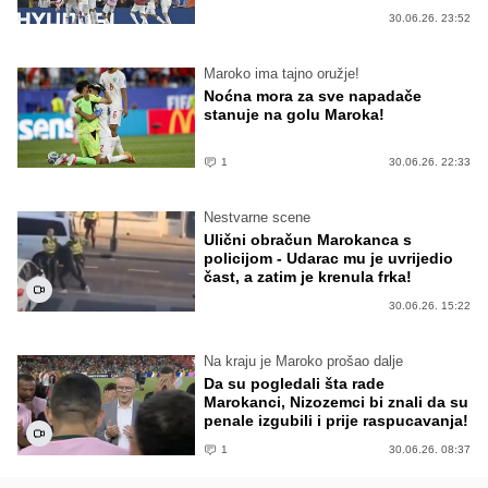
30.06.26. 23:52
Maroko ima tajno oružje!
Noćna mora za sve napadače
stanuje na golu Maroka!
1
30.06.26. 22:33
Nestvarne scene
Ulični obračun Marokanca s
policijom - Udarac mu je uvrijedio
čast, a zatim je krenula frka!
30.06.26. 15:22
Na kraju je Maroko prošao dalje
Da su pogledali šta rade
Marokanci, Nizozemci bi znali da su
penale izgubili i prije raspucavanja!
1
30.06.26. 08:37