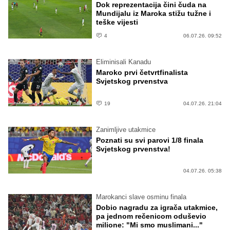
Dok reprezentacija čini čuda na
Mundijalu iz Maroka stižu tužne i
teške vijesti
4
06.07.26. 09:52
Eliminisali Kanadu
Maroko prvi četvrtfinalista
Svjetskog prvenstva
19
04.07.26. 21:04
Zanimljive utakmice
Poznati su svi parovi 1/8 finala
Svjetskog prvenstva!
04.07.26. 05:38
Marokanci slave osminu finala
Dobio nagradu za igrača utakmice,
pa jednom rečenicom oduševio
milione: "Mi smo muslimani..."