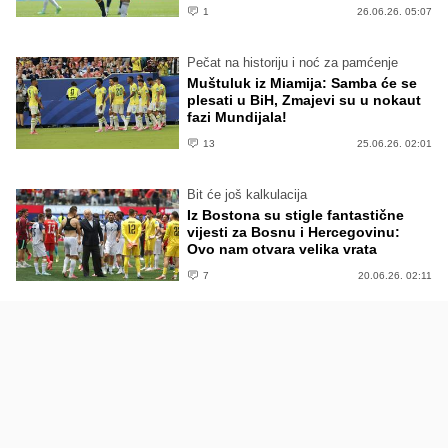
1
26.06.26. 05:07
Pečat na historiju i noć za pamćenje
Muštuluk iz Miamija: Samba će se
plesati u BiH, Zmajevi su u nokaut
fazi Mundijala!
13
25.06.26. 02:01
Bit će još kalkulacija
Iz Bostona su stigle fantastične
vijesti za Bosnu i Hercegovinu:
Ovo nam otvara velika vrata
7
20.06.26. 02:11