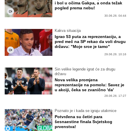
i bol u očima Gakpa, a onda težak
pogled prema nebu!
30.06.26. 04:44
Kakva situacija
Igrao 53 puta za reprezentaciju, a
pred meč na SP rekao da voli drugu
državu: "Moje srce je tamo"
29.06.26. 10:16
Sin velike legende igrat će za drugu
državu
Nova velika promjena
reprezentacije na pomolu: Savez je
u akciji, čeka se zvanično 'da'
28.06.26. 17:27
Poznato je i kada se igraju utakmice
Potvrđena su četiri para
šesnaestine finala Svjetskog
prvenstva!