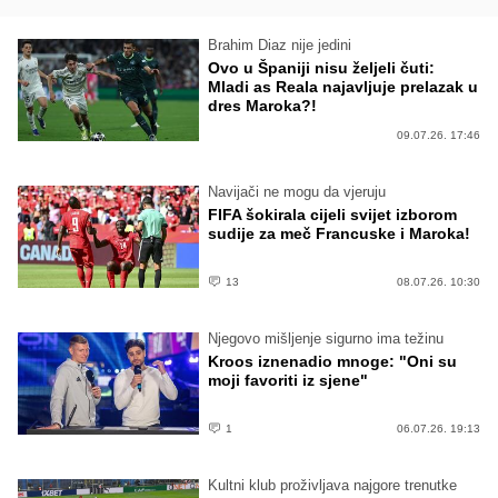
Brahim Diaz nije jedini
Ovo u Španiji nisu željeli čuti:
Mladi as Reala najavljuje prelazak u
dres Maroka?!
09.07.26. 17:46
Navijači ne mogu da vjeruju
FIFA šokirala cijeli svijet izborom
sudije za meč Francuske i Maroka!
13
08.07.26. 10:30
Njegovo mišljenje sigurno ima težinu
Kroos iznenadio mnoge: "Oni su
moji favoriti iz sjene"
1
06.07.26. 19:13
Kultni klub proživljava najgore trenutke