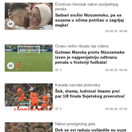
Emotivan trenutak nakon posljednjeg
penala
Saibari srušio Nizozemsku, pa sa
suzama u očima potrčao u zagrljaj
majke!
30.06.26. 06:48
Ovako nešto nikada nije viđeno
Golman Maroka protiv Nizozemske
izveo je najgenijalniju odbranu
penala u historiji fudbala!
3
30.06.26. 06:09
Kanada saznala protivnika
Šok, drama, ludnica! Imamo prvi
par 1/8 finala Svjetskog prvenstva!
5
30.06.26. 05:54
Nakon postignutog gola
Dok se svi raduju uslijedile su suze