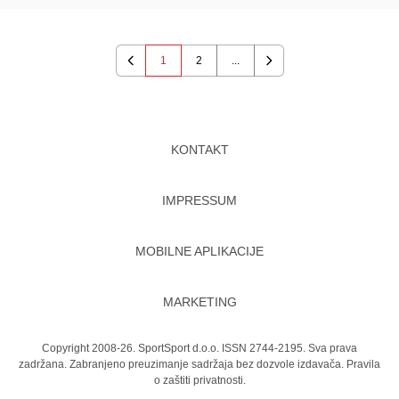
1
2
...
Previous
Next
KONTAKT
IMPRESSUM
MOBILNE APLIKACIJE
MARKETING
Copyright 2008-26. SportSport d.o.o. ISSN 2744-2195. Sva prava
zadržana. Zabranjeno preuzimanje sadržaja bez dozvole izdavača.
Pravila
o zaštiti privatnosti.