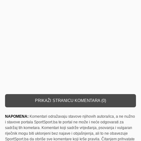
PRIKAŽI STRANICU KOMENTARA (0)
NAPOMENA:
Komentari odražavaju stavove njihovih autora/ica, a ne nužno
i stavove portala SportSport.ba te portal ne može i neće odgovarati za
sadržaj tih kometara. Komentari koji sadrže vrijeđanja, psovanja i vulgaran
riječnik mogu biti uklonjeni bez najave i objašnjenja, ali to ne obavezuje
SportSport.ba da obriše sve komentare koji krše pravila. Čitanjem prihvatate