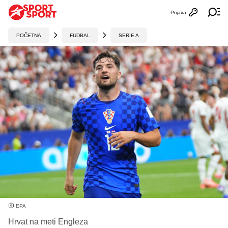
Prijava
Otvori profi
Ot
POČETNA
FUDBAL
SERIE A
EPA
Hrvat na meti Engleza