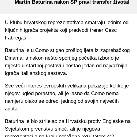
Martin Baturina nakon SP pravi transfer života!
U klubu hrvatskog reprezentativca smatraju jednim od
ključnih igrača projekta koji predvodi trener Cesc
Fabregas.
Baturina je u Como stigao prošlog ljeta iz zagrebačkog
Dinama, a nakon nešto sporijeg početka izborio je
mjesto u startnoj postavi i postao jedan od najvažnijih
igrača italijanskog sastava.
Sve veći interes evropskih velikana pokazuje koliko je
njegov ugled porastao, ali je jasno da Como nema
namjeru olako se odreći jednog od svojih najvećih
aduta.
Baturina je bio strijelac za Hrvatsku protiv Engleske na
Svjetskom prvenstvu sinoć, ali je njegova
reprezentacija na kraju poražena rezultatom 4:2.