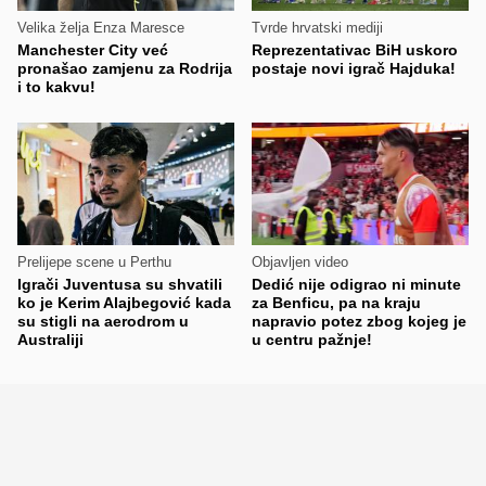
Velika želja Enza Maresce
Tvrde hrvatski mediji
Manchester City već
Reprezentativac BiH uskoro
pronašao zamjenu za Rodrija
postaje novi igrač Hajduka!
i to kakvu!
Prelijepe scene u Perthu
Objavljen video
Igrači Juventusa su shvatili
Dedić nije odigrao ni minute
ko je Kerim Alajbegović kada
za Benficu, pa na kraju
su stigli na aerodrom u
napravio potez zbog kojeg je
Australiji
u centru pažnje!