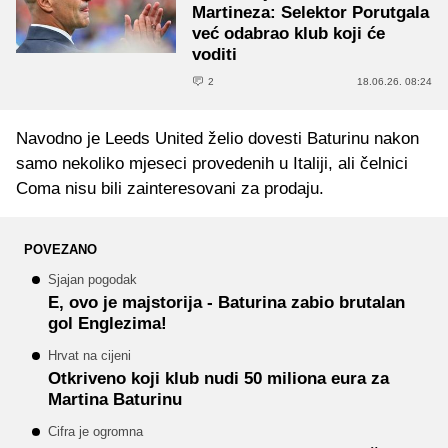
Martineza: Selektor Porutgala
već odabrao klub koji će
voditi
2
18.06.26. 08:24
Navodno je Leeds United želio dovesti Baturinu nakon
samo nekoliko mjeseci provedenih u Italiji, ali čelnici
Coma nisu bili zainteresovani za prodaju.
POVEZANO
Sjajan pogodak
E, ovo je majstorija - Baturina zabio brutalan
gol Englezima!
Hrvat na cijeni
Otkriveno koji klub nudi 50 miliona eura za
Martina Baturinu
Cifra je ogromna