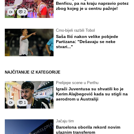
Benficu, pa na kraju napravio potez
zbog kojeg je u centru pažnje!
2
Crno-bijeli razbili Tobol
Saša Ilić nakon velike pobjede
Partizana: "Dešavaju se neke
stvari..."
NAJČITANIJE IZ KATEGORIJE
Prelijepe scene u Perthu
Igrači Juventusa su shvatili ko je
Kerim Alajbegović kada su stigli na
aerodrom u Australiji
1
Jačaju tim
Barcelona oborila rekord novim
ulaznim transferom