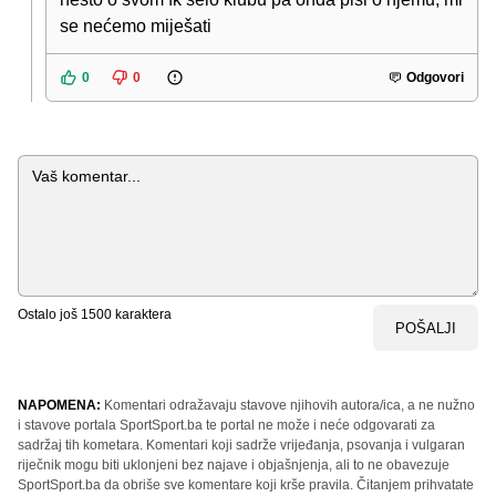
se nećemo miješati
0
0
Odgovori
Komentar
Ostalo još
1500
karaktera
POŠALJI
NAPOMENA:
Komentari odražavaju stavove njihovih autora/ica, a ne nužno
i stavove portala SportSport.ba te portal ne može i neće odgovarati za
sadržaj tih kometara. Komentari koji sadrže vrijeđanja, psovanja i vulgaran
riječnik mogu biti uklonjeni bez najave i objašnjenja, ali to ne obavezuje
SportSport.ba da obriše sve komentare koji krše pravila. Čitanjem prihvatate