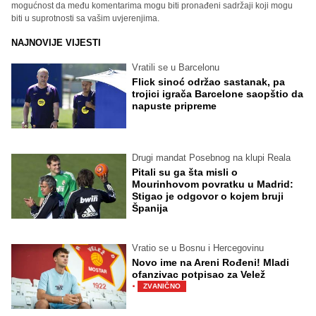
mogućnost da među komentarima mogu biti pronađeni sadržaji koji mogu
biti u suprotnosti sa vašim uvjerenjima.
NAJNOVIJE VIJESTI
Vratili se u Barcelonu
Flick sinoć održao sastanak, pa
trojici igrača Barcelone saopštio da
napuste pripreme
Drugi mandat Posebnog na klupi Reala
Pitali su ga šta misli o
Mourinhovom povratku u Madrid:
Stigao je odgovor o kojem bruji
Španija
Vratio se u Bosnu i Hercegovinu
Novo ime na Areni Rođeni! Mladi
ofanzivac potpisao za Velež
·
ZVANIČNO