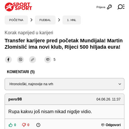
Prijava
Otvori profi
Ot
POČETNA
FUDBAL
1. HNL
Korak naprijed u karijeri
Transfer karijere pred početak Mundijala! Martin
Zlomislić ima novi klub, Rijeci 500 hiljada eura!
5
KOMENTARI (5)
Sortiraj
pero98
04.06.26. 11:37
Rupa kakvu još nisam nikad nigdje vidio.
0
0
Odgovori