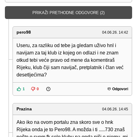
PRIKAŽI PRETHODNE ODGOVORE (2)
pero98
04.06.26. 14:42
Useru, za razliku od tebe ja gledam uživo hnl i
navijam za taj klub iz kojeg on odlazi i ne znam
otkud tebi veće pravo od mene da komentiraš
Rijeku, klub čiji sam navijač, pretplatnik i član već
desetljećima?
1
0
Odgovori
Prazina
04.06.26. 14:45
Ako iko na ovom portalu zna skoro sve o hnk
Rijeka onda je to Pero98. A možda i ti .....730 znaš
nešto o svom fk selo klubu pa onda piši o njemu, mi