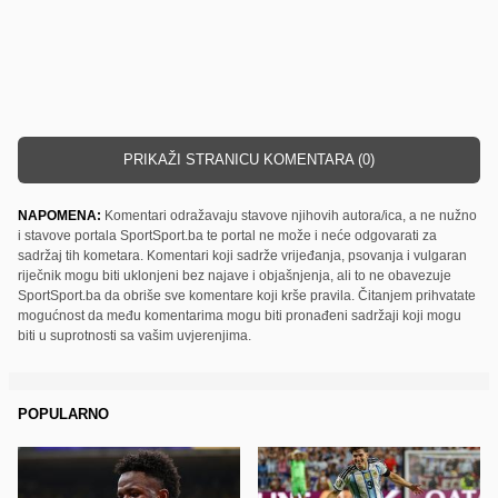
PRIKAŽI STRANICU KOMENTARA (0)
NAPOMENA:
Komentari odražavaju stavove njihovih autora/ica, a ne nužno
i stavove portala SportSport.ba te portal ne može i neće odgovarati za
sadržaj tih kometara. Komentari koji sadrže vrijeđanja, psovanja i vulgaran
riječnik mogu biti uklonjeni bez najave i objašnjenja, ali to ne obavezuje
SportSport.ba da obriše sve komentare koji krše pravila. Čitanjem prihvatate
mogućnost da među komentarima mogu biti pronađeni sadržaji koji mogu
biti u suprotnosti sa vašim uvjerenjima.
POPULARNO