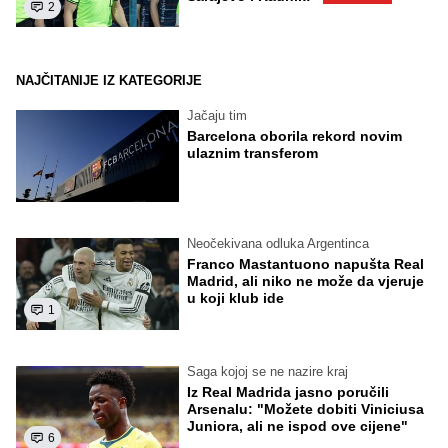
2
NAJČITANIJE IZ KATEGORIJE
Jačaju tim
Barcelona oborila rekord novim
ulaznim transferom
Neočekivana odluka Argentinca
Franco Mastantuono napušta Real
Madrid, ali niko ne može da vjeruje
u koji klub ide
1
Saga kojoj se ne nazire kraj
Iz Real Madrida jasno poručili
Arsenalu: "Možete dobiti Viniciusa
Juniora, ali ne ispod ove cijene"
6