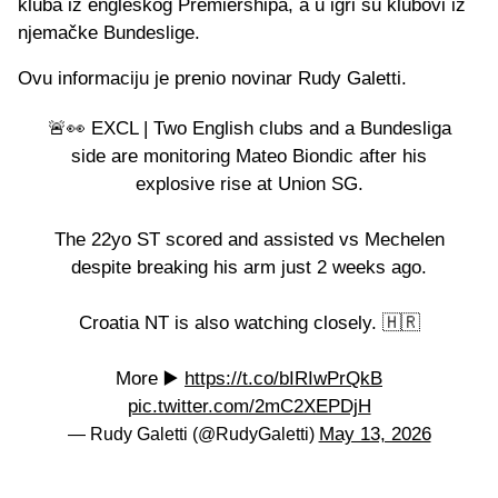
kluba iz engleskog Premiershipa, a u igri su klubovi iz
njemačke Bundeslige.
Ovu informaciju je prenio novinar Rudy Galetti.
🚨👀 EXCL | Two English clubs and a Bundesliga
side are monitoring Mateo Biondic after his
explosive rise at Union SG.
The 22yo ST scored and assisted vs Mechelen
despite breaking his arm just 2 weeks ago.
Croatia NT is also watching closely. 🇭🇷
More ▶️
https://t.co/bIRIwPrQkB
pic.twitter.com/2mC2XEPDjH
May 13, 2026
— Rudy Galetti (@RudyGaletti)