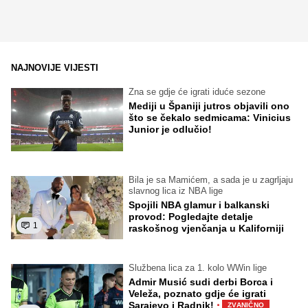
NAJNOVIJE VIJESTI
Zna se gdje će igrati iduće sezone
Mediji u Španiji jutros objavili ono
što se čekalo sedmicama: Vinicius
Junior je odlučio!
Bila je sa Mamićem, a sada je u zagrljaju
slavnog lica iz NBA lige
Spojili NBA glamur i balkanski
provod: Pogledajte detalje
1
raskošnog vjenčanja u Kaliforniji
Službena lica za 1. kolo WWin lige
Admir Musić sudi derbi Borca i
Veleža, poznato gdje će igrati
·
Sarajevo i Radnik!
ZVANIČNO