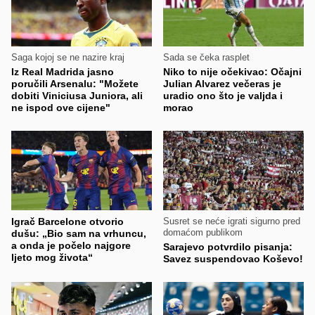
Saga kojoj se ne nazire kraj
Sada se čeka rasplet
Iz Real Madrida jasno
Niko to nije očekivao: Očajni
poručili Arsenalu: "Možete
Julian Alvarez večeras je
dobiti Viniciusa Juniora, ali
uradio ono što je valjda i
ne ispod ove cijene"
morao
Igrač Barcelone otvorio
Susret se neće igrati sigurno pred
domaćom publikom
dušu: „Bio sam na vrhuncu,
a onda je počelo najgore
Sarajevo potvrdilo pisanja:
ljeto mog života“
Savez suspendovao Koševo!