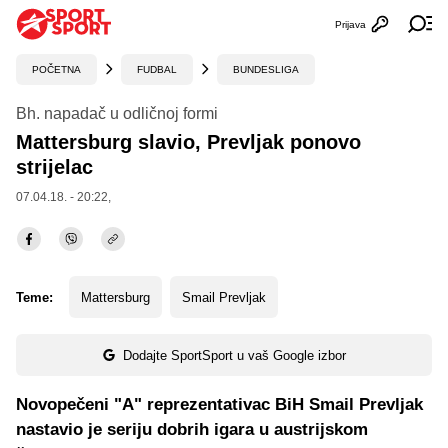
Prijava
Otvori profi
Ot
POČETNA
FUDBAL
BUNDESLIGA
Bh. napadač u odličnoj formi
Mattersburg slavio, Prevljak ponovo
strijelac
07.04.18. - 20:22,
Teme:
Mattersburg
Smail Prevljak
Dodajte SportSport u vaš Google izbor
Novopečeni "A" reprezentativac BiH Smail Prevljak
nastavio je seriju dobrih igara u austrijskom