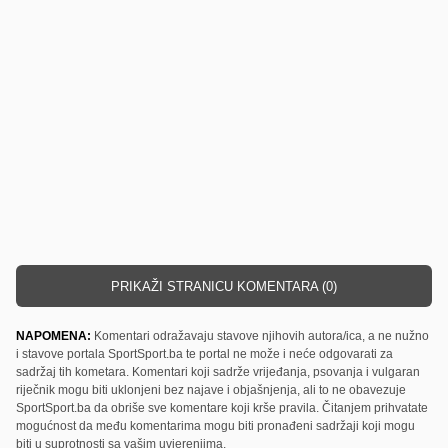
PRIKAŽI STRANICU KOMENTARA (0)
NAPOMENA:
Komentari odražavaju stavove njihovih autora/ica, a ne nužno
i stavove portala SportSport.ba te portal ne može i neće odgovarati za
sadržaj tih kometara. Komentari koji sadrže vrijeđanja, psovanja i vulgaran
riječnik mogu biti uklonjeni bez najave i objašnjenja, ali to ne obavezuje
SportSport.ba da obriše sve komentare koji krše pravila. Čitanjem prihvatate
mogućnost da među komentarima mogu biti pronađeni sadržaji koji mogu
biti u suprotnosti sa vašim uvjerenjima.