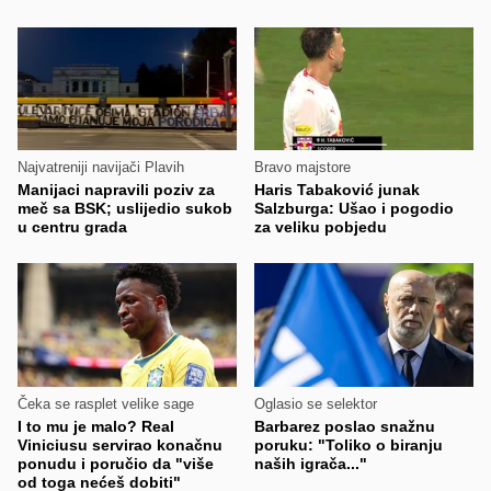
Najvatreniji navijači Plavih
Bravo majstore
Manijaci napravili poziv za
Haris Tabaković junak
meč sa BSK; uslijedio sukob
Salzburga: Ušao i pogodio
u centru grada
za veliku pobjedu
Čeka se rasplet velike sage
Oglasio se selektor
I to mu je malo? Real
Barbarez poslao snažnu
Viniciusu servirao konačnu
poruku: "Toliko o biranju
ponudu i poručio da "više
naših igrača..."
od toga nećeš dobiti"