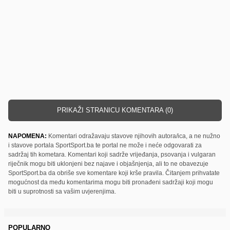
PRIKAŽI STRANICU KOMENTARA (0)
NAPOMENA:
Komentari odražavaju stavove njihovih autora/ica, a ne nužno
i stavove portala SportSport.ba te portal ne može i neće odgovarati za
sadržaj tih kometara. Komentari koji sadrže vrijeđanja, psovanja i vulgaran
riječnik mogu biti uklonjeni bez najave i objašnjenja, ali to ne obavezuje
SportSport.ba da obriše sve komentare koji krše pravila. Čitanjem prihvatate
mogućnost da među komentarima mogu biti pronađeni sadržaji koji mogu
biti u suprotnosti sa vašim uvjerenjima.
POPULARNO