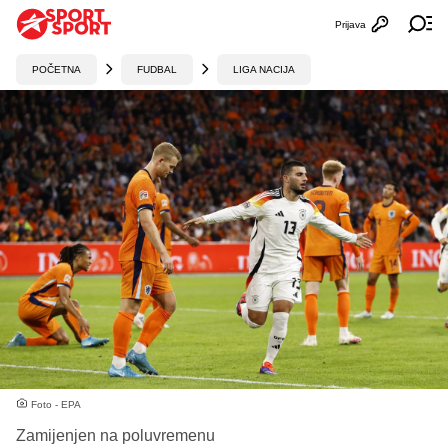
Prijava
Otvori profi
Ot
POČETNA
FUDBAL
LIGA NACIJA
Foto - EPA
Zamijenjen na poluvremenu