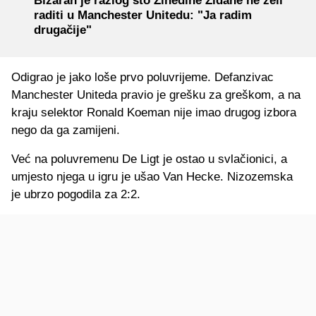
Bizaran je razlog što Zinedine Zidane ne želi
raditi u Manchester Unitedu: "Ja radim
drugačije"
Odigrao je jako loše prvo poluvrijeme. Defanzivac
Manchester Uniteda pravio je grešku za greškom, a na
kraju selektor Ronald Koeman nije imao drugog izbora
nego da ga zamijeni.
Već na poluvremenu De Ligt je ostao u svlačionici, a
umjesto njega u igru je ušao Van Hecke. Nizozemska
je ubrzo pogodila za 2:2.