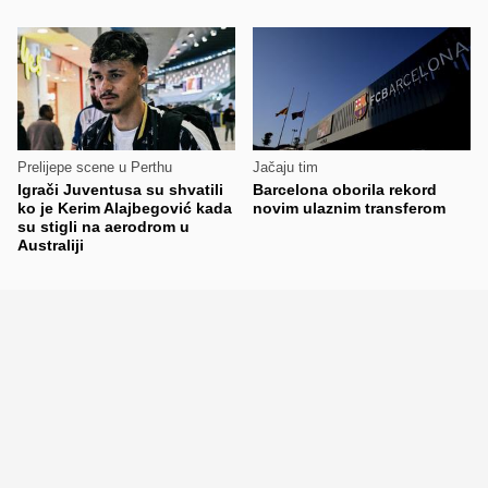
Prelijepe scene u Perthu
Jačaju tim
Igrači Juventusa su shvatili
Barcelona oborila rekord
ko je Kerim Alajbegović kada
novim ulaznim transferom
su stigli na aerodrom u
Australiji