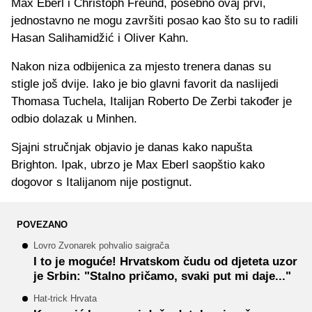
Max Eberl i Christoph Freund, posebno ovaj prvi,
jednostavno ne mogu završiti posao kao što su to radili
Hasan Salihamidžić i Oliver Kahn.
Nakon niza odbijenica za mjesto trenera danas su
stigle još dvije. Iako je bio glavni favorit da naslijedi
Thomasa Tuchela, Italijan Roberto De Zerbi također je
odbio dolazak u Minhen.
Sjajni stručnjak objavio je danas kako napušta
Brighton. Ipak, ubrzo je Max Eberl saopštio kako
dogovor s Italijanom nije postignut.
POVEZANO
Lovro Zvonarek pohvalio saigrača
I to je moguće! Hrvatskom čudu od djeteta uzor
je Srbin: "Stalno pričamo, svaki put mi daje..."
Hat-trick Hrvata