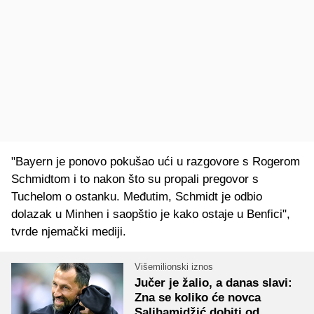
"Bayern je ponovo pokušao ući u razgovore s Rogerom
Schmidtom i to nakon što su propali pregovor s
Tuchelom o ostanku. Međutim, Schmidt je odbio
dolazak u Minhen i saopštio je kako ostaje u Benfici",
tvrde njemački mediji.
Višemilionski iznos
Jučer je žalio, a danas slavi:
Zna se koliko će novca
Salihamidžić dobiti od