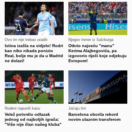
Ovo im nije trebao uraditi
Njegov trener iz Salzburga
Istina izašla na vidjelo! Rodri
Otkrio najveću "manu"
kao niko nikada ponizio
Kerima Alajbegovića, pa
Real, bolje mu je da u Madrid
izgovorio riječi koje odjekuju
ne dolazi!
Evropom!
Rođeni napunili kasu
Jačaju tim
Velež potvrdio odlazak
Barcelona oborila rekord
jednog od najboljih igrača:
novim ulaznim transferom
"Više nije član našeg kluba"