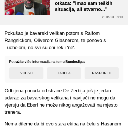
otkaza: "Imao sam teških
situacija, ali stvarno..."
28.05.23. 09:01
Pokušao je bavarski velikan potom s Ralfom
Rangnickom, Oliverom Glasnerom, te ponovo s
Tuchelom, no svi su oni rekli 'ne'.
Potražite više informacija na temu Bundesliga:
VIJESTI
TABELA
RASPORED
Odbijena ponuda od strane De Zerbija još je jedan
udarac za bavarskog velikana i navijači ne mogu da
vjeruju da Eberl ne može nikog angažovati na mjesto
trenera.
Nema dileme da bi ovo stara ekipa na čelu s Hasanom