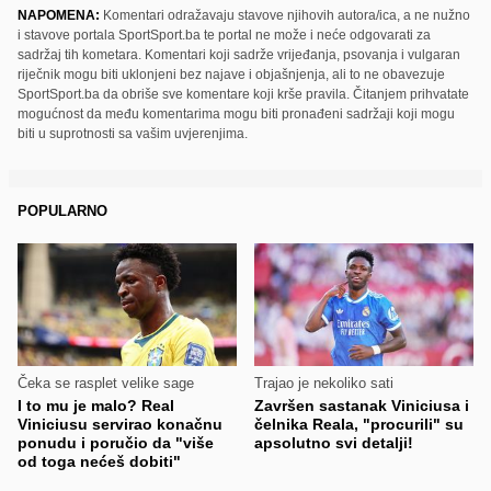
NAPOMENA:
Komentari odražavaju stavove njihovih autora/ica, a ne nužno
i stavove portala SportSport.ba te portal ne može i neće odgovarati za
sadržaj tih kometara. Komentari koji sadrže vrijeđanja, psovanja i vulgaran
riječnik mogu biti uklonjeni bez najave i objašnjenja, ali to ne obavezuje
SportSport.ba da obriše sve komentare koji krše pravila. Čitanjem prihvatate
mogućnost da među komentarima mogu biti pronađeni sadržaji koji mogu
biti u suprotnosti sa vašim uvjerenjima.
POPULARNO
Čeka se rasplet velike sage
Trajao je nekoliko sati
I to mu je malo? Real
Završen sastanak Viniciusa i
Viniciusu servirao konačnu
čelnika Reala, "procurili" su
ponudu i poručio da "više
apsolutno svi detalji!
od toga nećeš dobiti"