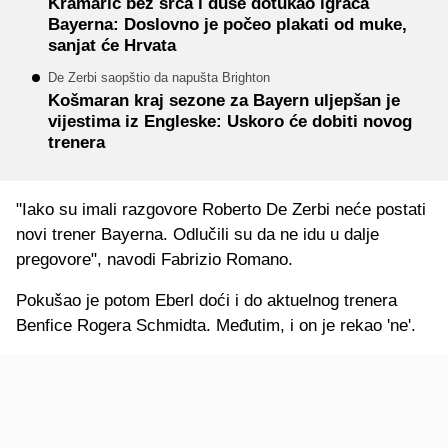
Kramarić bez srca i duše dotukao igrača
Bayerna: Doslovno je počeo plakati od muke,
sanjat će Hrvata
De Zerbi saopštio da napušta Brighton
Košmaran kraj sezone za Bayern uljepšan je
vijestima iz Engleske: Uskoro će dobiti novog
trenera
"Iako su imali razgovore Roberto De Zerbi neće postati
novi trener Bayerna. Odlučili su da ne idu u dalje
pregovore", navodi Fabrizio Romano.
Pokušao je potom Eberl doći i do aktuelnog trenera
Benfice Rogera Schmidta. Međutim, i on je rekao 'ne'.