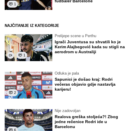
fudbaler Barcelone
1
NAJČITANIJE IZ KATEGORIJE
Prelijepe scene u Perthu
Igrači Juventusa su shvatili ko je
Kerim Alajbegović kada su stigli na
aerodrom u Australiji
1
Odluka je pala
Sapunici je došao kraj: Rodri
večeras objavio gdje nastavlja
karijeru!
2
Nije zadovoljan
Realova greška stoljeća?! Zbog
jedne rečenice Rodri ide u
Barcelonu
6