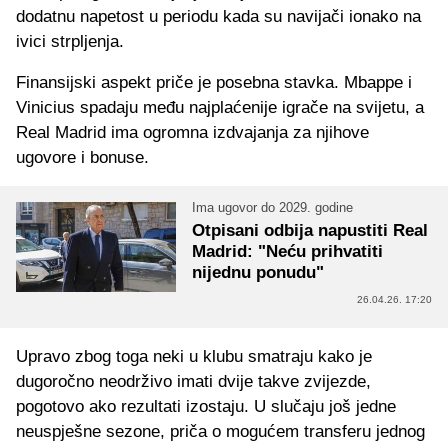
dodatnu napetost u periodu kada su navijači ionako na
ivici strpljenja.
Finansijski aspekt priče je posebna stavka. Mbappe i
Vinicius spadaju među najplaćenije igrače na svijetu, a
Real Madrid ima ogromna izdvajanja za njihove
ugovore i bonuse.
Ima ugovor do 2029. godine
Otpisani odbija napustiti Real
Madrid: "Neću prihvatiti
nijednu ponudu"
26.04.26. 17:20
Upravo zbog toga neki u klubu smatraju kako je
dugoročno neodrživo imati dvije takve zvijezde,
pogotovo ako rezultati izostaju. U slučaju još jedne
neuspješne sezone, priča o mogućem transferu jednog