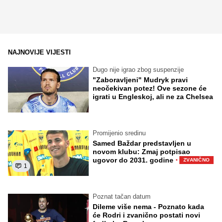
NAJNOVIJE VIJESTI
Dugo nije igrao zbog suspenzije
"Zaboravljeni" Mudryk pravi
neočekivan potez! Ove sezone će
igrati u Engleskoj, ali ne za Chelsea
Promijenio sredinu
Samed Baždar predstavljen u
novom klubu: Zmaj potpisao
·
ugovor do 2031. godine
ZVANIČNO
1
Poznat tačan datum
Dileme više nema - Poznato kada
će Rodri i zvanično postati novi