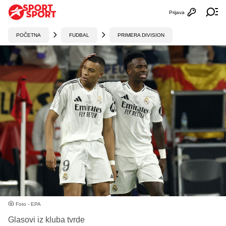
Prijava
Otvori profi
Ot
POČETNA
FUDBAL
PRIMERA DIVISION
Foto - EPA
Glasovi iz kluba tvrde