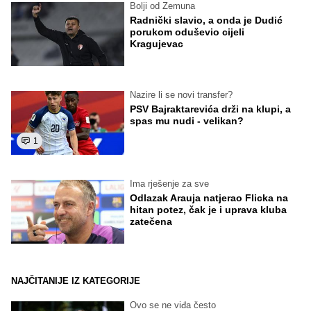
Bolji od Zemuna
Radnički slavio, a onda je Dudić
porukom oduševio cijeli
Kragujevac
Nazire li se novi transfer?
PSV Bajraktarevića drži na klupi, a
spas mu nudi - velikan?
1
Ima rješenje za sve
Odlazak Arauja natjerao Flicka na
hitan potez, čak je i uprava kluba
zatečena
NAJČITANIJE IZ KATEGORIJE
Ovo se ne viđa često