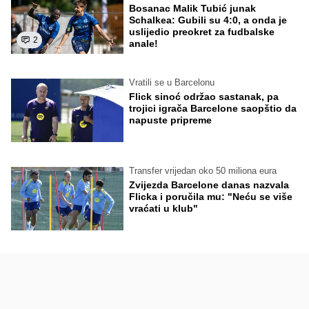
Bosanac Malik Tubić junak
Schalkea: Gubili su 4:0, a onda je
uslijedio preokret za fudbalske
2
anale!
Vratili se u Barcelonu
Flick sinoć održao sastanak, pa
trojici igrača Barcelone saopštio da
napuste pripreme
Transfer vrijedan oko 50 miliona eura
Zvijezda Barcelone danas nazvala
Flicka i poručila mu: "Neću se više
vraćati u klub"