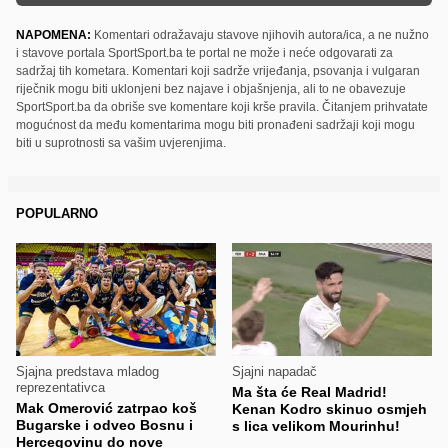
NAPOMENA:
Komentari odražavaju stavove njihovih autora/ica, a ne nužno
i stavove portala SportSport.ba te portal ne može i neće odgovarati za
sadržaj tih kometara. Komentari koji sadrže vrijeđanja, psovanja i vulgaran
riječnik mogu biti uklonjeni bez najave i objašnjenja, ali to ne obavezuje
SportSport.ba da obriše sve komentare koji krše pravila. Čitanjem prihvatate
mogućnost da među komentarima mogu biti pronađeni sadržaji koji mogu
biti u suprotnosti sa vašim uvjerenjima.
POPULARNO
Sjajna predstava mladog
Sjajni napadač
reprezentativca
Ma šta će Real Madrid!
Mak Omerović zatrpao koš
Kenan Kodro skinuo osmjeh
Bugarske i odveo Bosnu i
s lica velikom Mourinhu!
Hercegovinu do nove