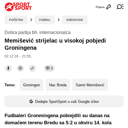
Prijava
Otvori profi
Ot
POČETNA
FUDBAL
EREDIVISIE
Dobra partija bh. internacionalca
Memišević strijelac u visokoj pobjedi
Groningena
02.12.18. - 21:55,
2
Teme:
Groningen
Nac Breda
Samir Memišević
Dodajte SportSport u vaš Google izbor
Fudbaleri Gronmingena pobiejdili su danas na
domaćem terenu Bredu sa 5:2 u okviru 14. kola