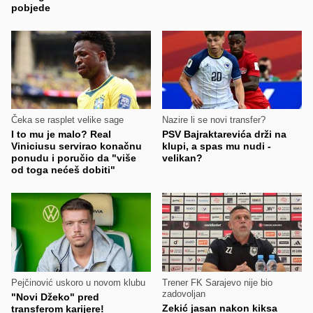
pobjede
Čeka se rasplet velike sage
Nazire li se novi transfer?
I to mu je malo? Real
PSV Bajraktarevića drži na
Viniciusu servirao konačnu
klupi, a spas mu nudi -
ponudu i poručio da "više
velikan?
od toga nećeš dobiti"
Pejčinović uskoro u novom klubu
Trener FK Sarajevo nije bio
zadovoljan
"Novi Džeko" pred
Zekić jasan nakon kiksa
transferom karijere!