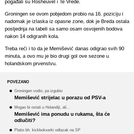
pogađali su Rosheuvel i Te Vrede.
Groningen se ovom pobjedom probio na 16. poziciju i
nadomak je izlaska iz opasne zone, dok je Breda ostala
posljednja na tabeli sa samo osam osvojenih bodova
nakon 14 odigranih kola.
Treba reći i to da je Memišević danas odigrao svih 90
minuta, a ovo mu je bio drugi gol ove sezone u
holandskom prvenstvu.
POVEZANO
Groningen vodio, pa izgubio
Memišević strijelac u porazu od PSV-a
Mogao bi ostati u Holandiji, ali...
Memišević ima ponudu u rukama, šta će
odlučiti?
Platio bh. kickbokserki odlazak na SP