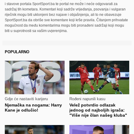
i stavove portala SportSport.ba te portal ne može i neće odgovarati za
sadržaj tih kometara. Komentari koji sadrže vrijeđanja, psovanja i vulgaran
riječnik mogu biti uklonjeni bez najave i objašnjenja, ali to ne obavezuje
SportSport.ba da obriše sve komentare koji krše pravila. Čitanjem prihvatate
mogućnost da među komentarima mogu biti pronađeni sadržaji koji mogu
biti u suprotnosti sa vašim uvjerenjima.
POPULARNO
Gdje će nastaviti karijeru
Rođeni napunili kasu
Njemačka na nogama: Harry
Velež potvrdio odlazak
Kane je odlučio!
jednog od najboljih igrača:
"Više nije član našeg kluba"