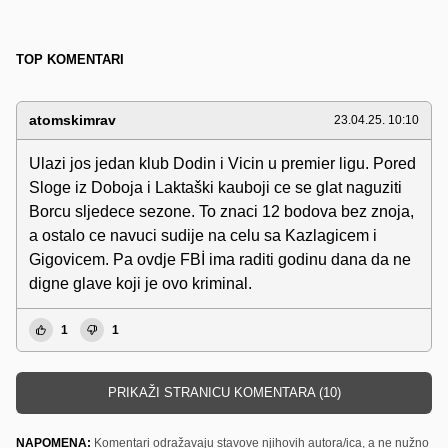
TOP KOMENTARI
atomskimrav
23.04.25. 10:10
Ulazi jos jedan klub Dodin i Vicin u premier ligu. Pored
Sloge iz Doboja i Laktaški kauboji ce se glat naguziti
Borcu sljedece sezone. To znaci 12 bodova bez znoja,
a ostalo ce navuci sudije na celu sa Kazlagicem i
Gigovicem. Pa ovdje FBİ ima raditi godinu dana da ne
digne glave koji je ovo kriminal.
1
1
PRIKAŽI STRANICU KOMENTARA (10)
NAPOMENA:
Komentari odražavaju stavove njihovih autora/ica, a ne nužno