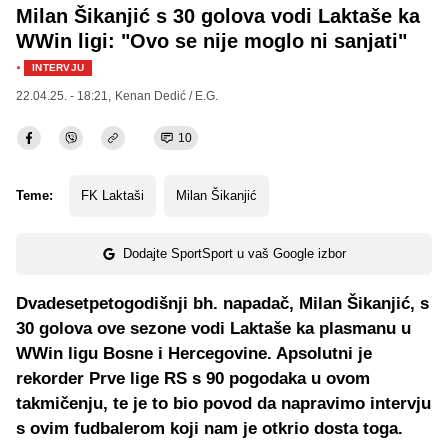
Milan Šikanjić s 30 golova vodi Laktaše ka
WWin ligi: "Ovo se nije moglo ni sanjati"
·
INTERVJU
22.04.25. - 18:21,
Kenan Dedić / E.G.
10
Teme:
FK Laktaši
Milan Šikanjić
Dodajte SportSport u vaš Google izbor
Dvadesetpetogodišnji bh. napadač, Milan Šikanjić, s
30 golova ove sezone vodi Laktaše ka plasmanu u
WWin ligu Bosne i Hercegovine. Apsolutni je
rekorder Prve lige RS s 90 pogodaka u ovom
takmičenju, te je to bio povod da napravimo intervju
s ovim fudbalerom koji nam je otkrio dosta toga.