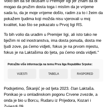
Volio bih da se okušam u Premijer ligi jer znam da bi
mogao da pružim dosta toga i mislim da je vrijeme
sada tu, da je moje vrijeme došlo, radim za to i žeim da
pokažem ljudima koji možda nisu vjerovali u moj
kvalitet, kao što se pokazalo u Prvoj ligi RS.
To bih volio da uradim u Premijer ligi, ali isto tako ne
bježim ni od inostranstva, ima dosta ponuda, dosta me
ljudi zove, pa ćemo vidjeti, fokus je na prvom mjestu,
fokus je na Laktašima do ljeta, pa ćemo onda vidjeti."
Potražite više informacija na temu Prva liga Republike Srpske:
VIJESTI
TABELA
RASPORED
Podsjetimo, Šikanjić je od ljeta 2023. član Laktaša.
Ponikao je u omladinskom pogonu Crvene zvezde, a
onda je bio u Borcu, Rudaru iz Prijedora, Kozari i
Zvijezdi 09.