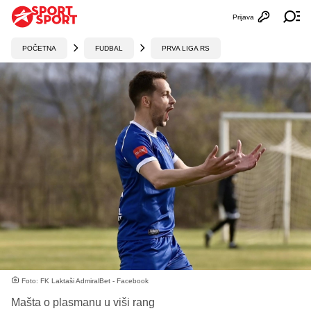
Prijava
Otvori profi
Ot
POČETNA
FUDBAL
PRVA LIGA RS
Foto: FK Laktaši AdmiralBet - Facebook
Mašta o plasmanu u viši rang