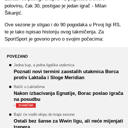
polovinu, čak 30, postigao je jedan igrač - Milan
Šikanjić.
Ove sezone je stigao i do 90 pogodaka u Prvoj ligi RS,
te je tako ispisao historiju ovog takmičenja. Za
SportSport je govorio prvo o svojim počecima:
POVEZANO
Jedna kup, a jedna ligaška utakmica
Poznati novi termini zaostalih utakmica Borca
protiv Laktaša i Sloge Meridian
Račić u Laktašima
Nakon izbacivanja Egnatije, Borac poslao igrača
na posudbu
·
ZVANIČNO
Bajić će voditi ekipu do kraja sezone
Ostali bez šanse za Wwin ligu, ali neće mijenjati
trenera