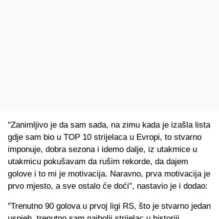
"Zanimljivo je da sam sada, na zimu kada je izašla lista
gdje sam bio u TOP 10 strijelaca u Evropi, to stvarno
imponuje, dobra sezona i idemo dalje, iz utakmice u
utakmicu pokušavam da rušim rekorde, da dajem
golove i to mi je motivacija. Naravno, prva motivacija je
prvo mjesto, a sve ostalo će doći", nastavio je i dodao:
"Trenutno 90 golova u prvoj ligi RS, što je stvarno jedan
uspjeh, trenutno sam najbolji strijelac u historiji