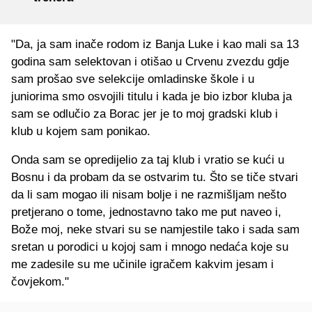
"Da, ja sam inače rodom iz Banja Luke i kao mali sa 13
godina sam selektovan i otišao u Crvenu zvezdu gdje
sam prošao sve selekcije omladinske škole i u
juniorima smo osvojili titulu i kada je bio izbor kluba ja
sam se odlučio za Borac jer je to moj gradski klub i
klub u kojem sam ponikao.
Onda sam se opredijelio za taj klub i vratio se kući u
Bosnu i da probam da se ostvarim tu. Što se tiče stvari
da li sam mogao ili nisam bolje i ne razmišljam nešto
pretjerano o tome, jednostavno tako me put naveo i,
Bože moj, neke stvari su se namjestile tako i sada sam
sretan u porodici u kojoj sam i mnogo nedaća koje su
me zadesile su me učinile igračem kakvim jesam i
čovjekom."