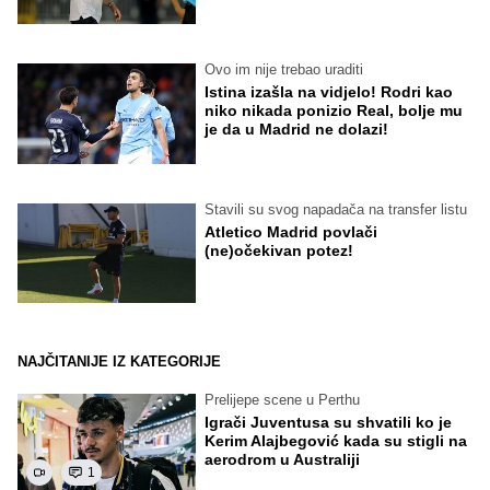
Ovo im nije trebao uraditi
Istina izašla na vidjelo! Rodri kao
niko nikada ponizio Real, bolje mu
je da u Madrid ne dolazi!
Stavili su svog napadača na transfer listu
Atletico Madrid povlači
(ne)očekivan potez!
NAJČITANIJE IZ KATEGORIJE
Prelijepe scene u Perthu
Igrači Juventusa su shvatili ko je
Kerim Alajbegović kada su stigli na
aerodrom u Australiji
1