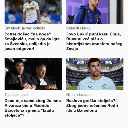
Smajlović je već odlučio
Odredili cijenu
Potter došao "na noge"
Jovo Lukić puni kasu Cluja,
Smajloviću, molio ga da igra
Rumuni već pišu o
za Švedsku, uslijedio je
historijskom transferu našeg
jasan odgovor!
Zmaja
Tajni sastanak
Nije zadovoljan
Deco nije samo zbog Juliana
Realova greška stoljeća?!
Alvareza bio u Madridu,
Zbog jedne rečenice Rodri
Barcelona sprema "krađu
ide u Barcelonu
stoljeća"?