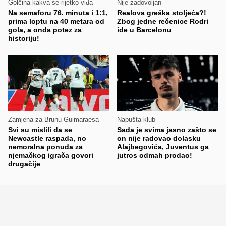
Golčina kakva se rijetko viđa
Nije zadovoljan
Na semaforu 76. minuta i 1:1,
Realova greška stoljeća?!
prima loptu na 40 metara od
Zbog jedne rečenice Rodri
gola, a onda potez za
ide u Barcelonu
historiju!
Zamjena za Brunu Guimaraesa
Napušta klub
Svi su mislili da se
Sada je svima jasno zašto se
Newcastle raspada, no
on nije radovao dolasku
nemoralna ponuda za
Alajbegovića, Juventus ga
njemačkog igrača govori
jutros odmah prodao!
drugačije