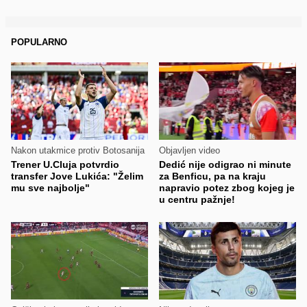
POPULARNO
Nakon utakmice protiv Botosanija
Objavljen video
Trener U.Cluja potvrdio
Dedić nije odigrao ni minute
transfer Jove Lukića: "Želim
za Benficu, pa na kraju
mu sve najbolje"
napravio potez zbog kojeg je
u centru pažnje!