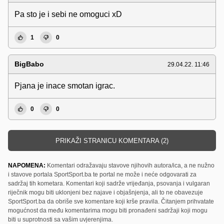
Pa sto je i sebi ne omoguci xD
1
0
BigBabo
29.04.22. 11:46
Pjana je inace smotan igrac.
0
0
PRIKAŽI STRANICU KOMENTARA (2)
NAPOMENA:
Komentari odražavaju stavove njihovih autora/ica, a ne nužno
i stavove portala SportSport.ba te portal ne može i neće odgovarati za
sadržaj tih kometara. Komentari koji sadrže vrijeđanja, psovanja i vulgaran
riječnik mogu biti uklonjeni bez najave i objašnjenja, ali to ne obavezuje
SportSport.ba da obriše sve komentare koji krše pravila. Čitanjem prihvatate
mogućnost da među komentarima mogu biti pronađeni sadržaji koji mogu
biti u suprotnosti sa vašim uvjerenjima.