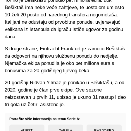
Torino je Bešiktašu ponudio pet miliona eura, dok
Bešiktaš ima neke veće zahtjeve, te uostalom umjesto
10 želi 20 posto od narednog transfera nogometaša.
Italijani ne odustaju od prvobitne ponude, uvjeravajući
velikana iz Istanbula da igraču ističe ugovor za godinu
dana.
S druge strane, Eintracht Frankfurt je zamolio Bešiktaš
da odgovori na njihovu službenu ponudu do nedjelje.
Njemačka ekipa ponudila je oko pet miliona eura s
bonusima za 20-godišnjeg lijevog beka.
20-godišnji Ridvan Yilmaz je ponikao u Bešiktašu, a od
2020. godine je član prve ekipe. Ove sezone
neizostavan u prvih 11, upisao je ukuno 31 nastup i dao
tri gola uz četiri asistencije.
Potražite više informacija na temu Serie A:
VIJESTI
TABELA
RASPORED