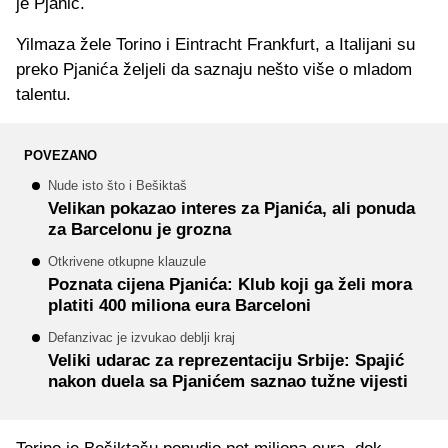
je Pjanić.
Yilmaza žele Torino i Eintracht Frankfurt, a Italijani su
preko Pjanića željeli da saznaju nešto više o mladom
talentu.
POVEZANO
Nude isto što i Bešiktaš
Velikan pokazao interes za Pjanića, ali ponuda
za Barcelonu je grozna
Otkrivene otkupne klauzule
Poznata cijena Pjanića: Klub koji ga želi mora
platiti 400 miliona eura Barceloni
Defanzivac je izvukao deblji kraj
Veliki udarac za reprezentaciju Srbije: Spajić
nakon duela sa Pjanićem saznao tužne vijesti