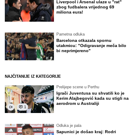
Liverpool i Arsenal ulaze u "rat"
zbog fudbalera vrijednog 69
miliona eura!
Pametna odluka
Barcelona otkazala spornu
utakmicu: "Odigravanje meča bilo
bi neprimjereno"
NAJČITANIJE IZ KATEGORIJE
Prelijepe scene u Perthu
Igrači Juventusa su shvatili ko je
Kerim Alajbegović kada su stigli na
aerodrom u Australiji
1
Odluka je pala
Sapunici je došao kraj: Rodri