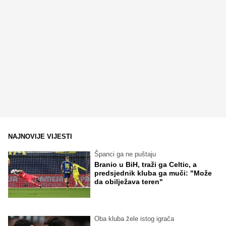
NAJNOVIJE VIJESTI
Španci ga ne puštaju
Branio u BiH, traži ga Celtic, a
predsjednik kluba ga muči: "Može
da obilježava teren"
Oba kluba žele istog igrača