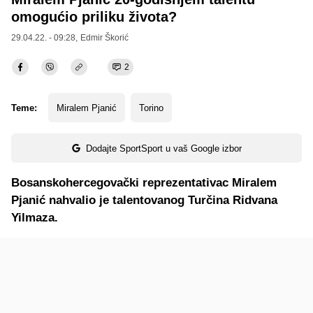
omogućio priliku života?
29.04.22. - 09:28,
Edmir Škorić
2
Teme:
Miralem Pjanić
Torino
Dodajte SportSport u vaš Google izbor
Bosanskohercegovački reprezentativac Miralem
Pjanić nahvalio je talentovanog Turčina Ridvana
Yilmaza.