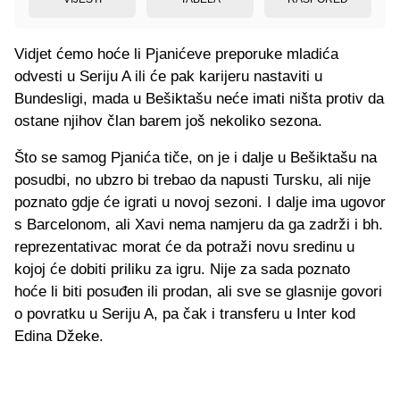
Vidjet ćemo hoće li Pjanićeve preporuke mladića
odvesti u Seriju A ili će pak karijeru nastaviti u
Bundesligi, mada u Bešiktašu neće imati ništa protiv da
ostane njihov član barem još nekoliko sezona.
Što se samog Pjanića tiče, on je i dalje u Bešiktašu na
posudbi, no ubzro bi trebao da napusti Tursku, ali nije
poznato gdje će igrati u novoj sezoni. I dalje ima ugovor
s Barcelonom, ali Xavi nema namjeru da ga zadrži i bh.
reprezentativac morat će da potraži novu sredinu u
kojoj će dobiti priliku za igru. Nije za sada poznato
hoće li biti posuđen ili prodan, ali sve se glasnije govori
o povratku u Seriju A, pa čak i transferu u Inter kod
Edina Džeke.