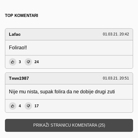
TOP KOMENTARI
Lafac
01.03.21. 20:42
Folirao!!
3
24
Tmm1987
01.03.21. 20:51
Nije mu nista, supak folira da ne dobije drugi zuti
4
17
PRIKAŽI STRANICU KOMENTARA (25)