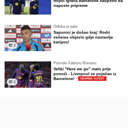
trojici igrača Barcelone saopštio da
napuste pripreme
Odluka je pala
Sapunici je došao kraj: Rodri
večeras objavio gdje nastavlja
karijeru!
2
Potvrdio Fabrizio Romano
Veliki "Here we go" malo prije
ponoći - Liverpool se pojačao iz
·
Barcelone!
UDARNA VIJEST
2