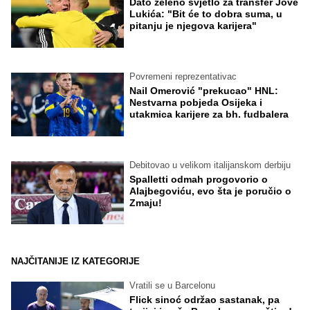
Dato zeleno svjetlo za transfer Jove
Lukića: "Bit će to dobra suma, u
pitanju je njegova karijera"
Povremeni reprezentativac
Nail Omerović "prekucao" HNL:
Nestvarna pobjeda Osijeka i
utakmica karijere za bh. fudbalera
Debitovao u velikom italijanskom derbiju
Spalletti odmah progovorio o
Alajbegoviću, evo šta je poručio o
Zmaju!
NAJČITANIJE IZ KATEGORIJE
Vratili se u Barcelonu
Flick sinoć održao sastanak, pa