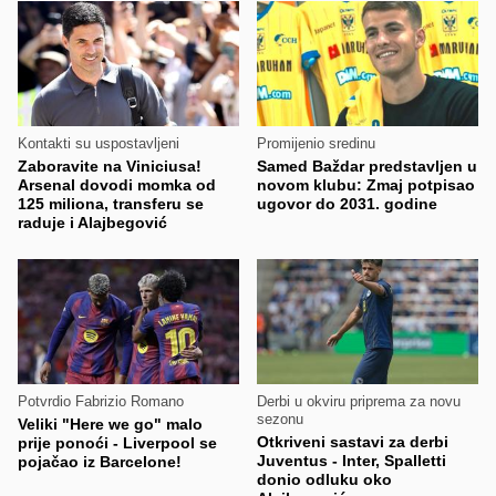
Kontakti su uspostavljeni
Promijenio sredinu
Zaboravite na Viniciusa!
Samed Baždar predstavljen u
Arsenal dovodi momka od
novom klubu: Zmaj potpisao
125 miliona, transferu se
ugovor do 2031. godine
raduje i Alajbegović
Potvrdio Fabrizio Romano
Derbi u okviru priprema za novu
sezonu
Veliki "Here we go" malo
Otkriveni sastavi za derbi
prije ponoći - Liverpool se
Juventus - Inter, Spalletti
pojačao iz Barcelone!
donio odluku oko