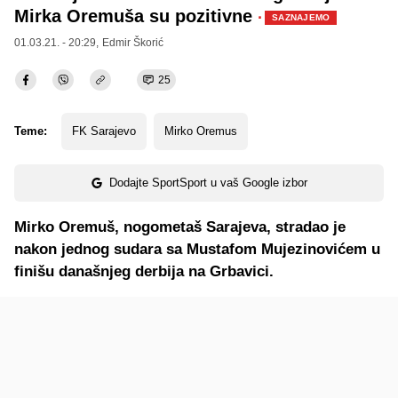
Mirka Oremuša su pozitivne
·
SAZNAJEMO
01.03.21. - 20:29,
Edmir Škorić
25
Teme:
FK Sarajevo
Mirko Oremus
Dodajte SportSport u vaš Google izbor
Mirko Oremuš, nogometaš Sarajeva, stradao je
nakon jednog sudara sa Mustafom Mujezinovićem u
finišu današnjeg derbija na Grbavici.