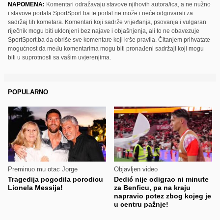
NAPOMENA:
Komentari odražavaju stavove njihovih autora/ica, a ne nužno
i stavove portala SportSport.ba te portal ne može i neće odgovarati za
sadržaj tih kometara. Komentari koji sadrže vrijeđanja, psovanja i vulgaran
riječnik mogu biti uklonjeni bez najave i objašnjenja, ali to ne obavezuje
SportSport.ba da obriše sve komentare koji krše pravila. Čitanjem prihvatate
mogućnost da među komentarima mogu biti pronađeni sadržaji koji mogu
biti u suprotnosti sa vašim uvjerenjima.
POPULARNO
Preminuo mu otac Jorge
Objavljen video
Tragedija pogodila porodicu
Dedić nije odigrao ni minute
Lionela Messija!
za Benficu, pa na kraju
napravio potez zbog kojeg je
u centru pažnje!