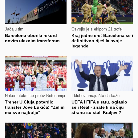
Jačaju tim
Osvojio je s ekipom 21 trofej
Barcelona oborila rekord
Kraj jedne ere: Barcelona se i
novim ulaznim transferom
definitivno riješila svoje
legende
Nakon utakmice protiv Botosanija
I klubovi imaju šta da kažu
Trener U.Cluja potvrdio
UEFA i FIFA u ratu, oglasio
transfer Jove Lukića: "Želim
se i Real - znate li na čiju
mu sve najbolje"
stranu su stali Kraljevi?