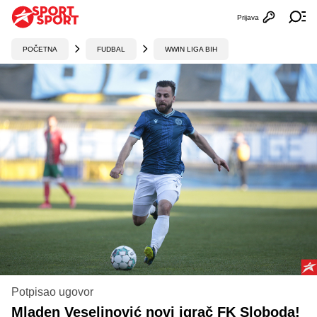
Prijava
Otvori profi
Ot
POČETNA
FUDBAL
WWIN LIGA BIH
Potpisao ugovor
Mladen Veselinović novi igrač FK Sloboda!