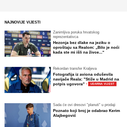
NAJNOVIJE VIJESTI
Zanimljiva poruka hrvatskog
reprezentativca
Hezonja bez dlake na jeziku o
oproštaju sa Realom: „Bilo je noći
kada ste mi išli na živce...“
Rekordan transfer Kraljeva
Fotografija iz aviona oduševila
navijače Reala: "Stiže u Madrid na
·
potpis ugovora"
UDARNA VIJEST
Sada će ovi dresovi "planuti" u prodaji
Poznato koji broj je odabrao Kerim
Alajbegović