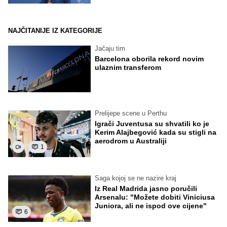
NAJČITANIJE IZ KATEGORIJE
Jačaju tim
Barcelona oborila rekord novim
ulaznim transferom
Prelijepe scene u Perthu
Igrači Juventusa su shvatili ko je
Kerim Alajbegović kada su stigli na
aerodrom u Australiji
1
Saga kojoj se ne nazire kraj
Iz Real Madrida jasno poručili
Arsenalu: "Možete dobiti Viniciusa
Juniora, ali ne ispod ove cijene"
6