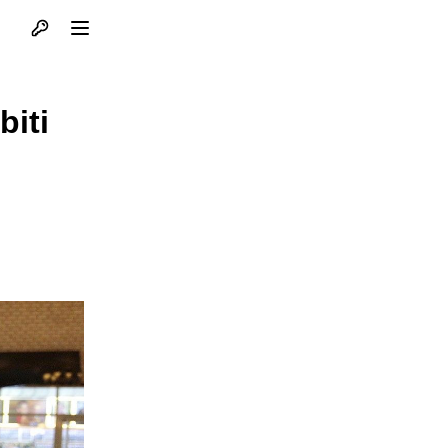
Otvori profil
Otvori meni
biti