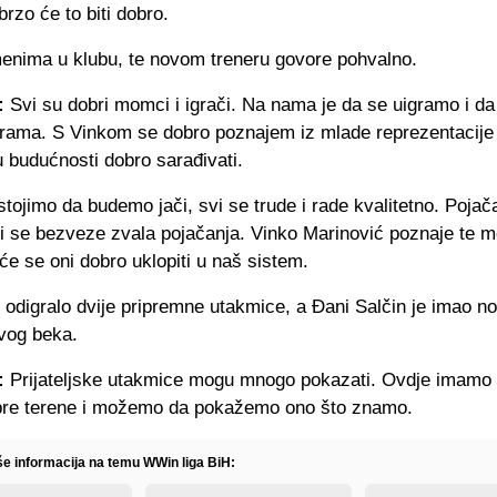
 brzo će to biti dobro.
enima u klubu, te novom treneru govore pohvalno.
:
Svi su dobri momci i igrači. Na nama je da se uigramo i d
grama. S Vinkom se dobro poznajem iz mlade reprezentacije
 budućnosti dobro sarađivati.
tojimo da budemo jači, svi se trude i rade kvalitetno. Pojač
bi se bezveze zvala pojačanja. Vinko Marinović poznaje te 
će se oni dobro uklopiti u naš sistem.
 odigralo dvije pripremne utakmice, a Đani Salčin je imao no
evog beka.
:
Prijateljske utakmice mogu mnogo pokazati. Ovdje imamo
bre terene i možemo da pokažemo ono što znamo.
iše informacija na temu WWin liga BiH: