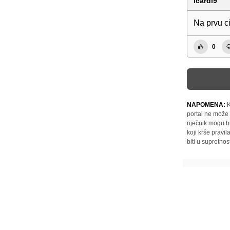
Icardi9
Na prvu c
0
NAPOMENA:
K
portal ne može 
riječnik mogu b
koji krše pravi
biti u suprotnos