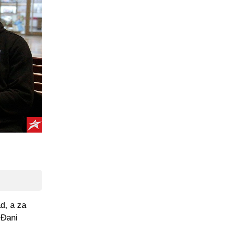
d, a za
 Đani