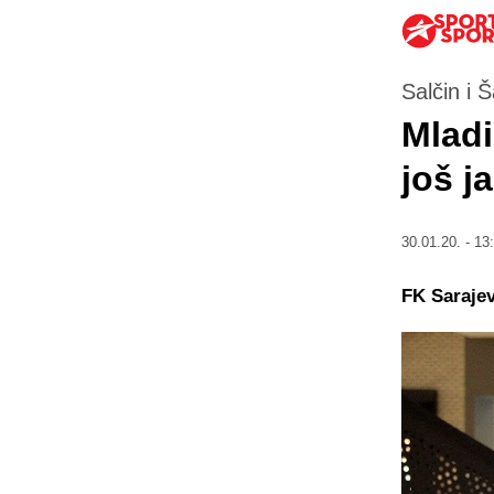
Salčin i 
Mladi
još ja
30.01.20. - 13
FK Sarajev