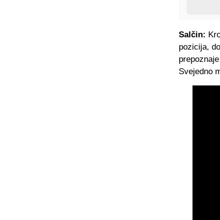
Salčin:
Kro
pozicija, d
prepoznaje 
Svejedno mi