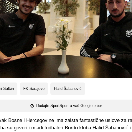
i Salčin
FK Sarajevo
Halid Šabanović
Dodajte SportSport u vaš Google izbor
vak Bosne i Hercegovine ima zaista fantastične uslove za ra
ba su govorili mladi fudbaleri Bordo kluba Halid Šabanović i