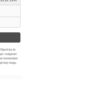
.01.20. 13:47
tSport.ba te
ja i vulgaran
 sve komentare
ji koji mogu