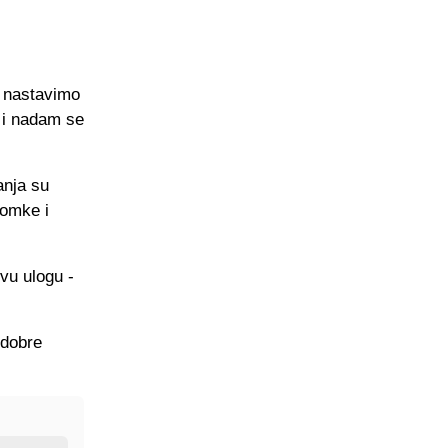
a nastavimo
 i nadam se
anja su
momke i
vu ulogu -
 dobre