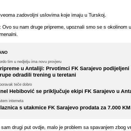
 veoma zadovoljni uslovima koje imaju u Turskoj.
: Ovo su nam druge pripreme, upoznali smo se s okolinom u
menalni.
ANO
rdo tim u nedjelju ima novu provjeru
ripreme u Antaliji: Prvotimci FK Sarajevo podijeljeni 
rupe odradili trening u teretani
poravak teče dobro
nel Hebibović se priključuje ekipi FK Sarajevo u Antal
utem interneta
laznica s utakmice FK Sarajevo prodata za 7.000 KM
a sam drugi put ovdje, malo je problem sa spavanjem zbog 