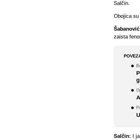
Salčin.
Obojica su
Šabanović
zaista feno
POVEZ
Bo
P
g
O
A
P
U
Salčin:
I j