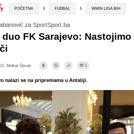
POČETNA
FUDBAL
WWIN LIGA BIH
Šabanović za SportSport.ba
 duo FK Sarajevo: Nastojimo 
či
:21,
Midhat Šljivak
1
o nalazi se na pripremama u Antaliji.