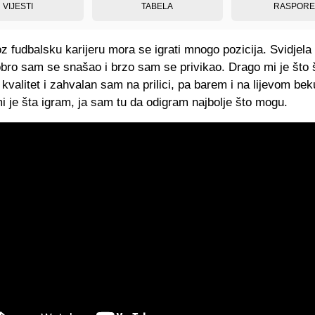
VIJESTI
TABELA
RASPOR
z fudbalsku karijeru mora se igrati mnogo pozicija. Svidjela
obro sam se snašao i brzo sam se privikao. Drago mi je što 
kvalitet i zahvalan sam na prilici, pa barem i na lijevom bek
 je šta igram, ja sam tu da odigram najbolje što mogu.