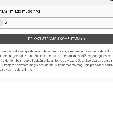
30
itam “ mlado mudo “ fks
2
PRIKAŽI STRANICU KOMENTARA (1)
omentari odražavaju stavove njihovih autora/ica, a ne nužno i stavove portala Spor
i neće odgovarati za sadržaj tih kometara. Komentari koji sadrže vrijeđanja, psovan
iti uklonjeni bez najave i objašnjenja, ali to ne obavezuje SportSport.ba da obriše
la. Čitanjem prihvatate mogućnost da među komentarima mogu biti pronađeni sadrža
ti sa vašim uvjerenjima.