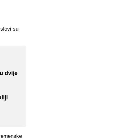
slovi su
u dvije
iji
vremenske