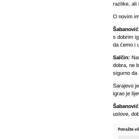
razlike, ali
O novim im
Šabanović
s dobrim i
da ćemo i u
Salčin:
Nas
dobra, ne 
sigurno da 
Sarajevo je
igrao je lij
Šabanović
uslove, do
Potražite v