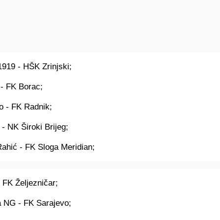
919 - HŠK Zrinjski;
 - FK Borac;
o - FK Radnik;
- NK Široki Brijeg;
Rahić - FK Sloga Meridian;
 FK Željezničar;
 NG - FK Sarajevo;