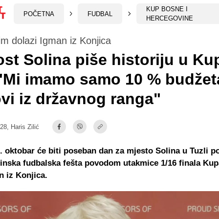
KUP BOSNE I
POČETNA
FUDBAL
HERCEGOVINE
m dolazi Igman iz Konjica
st Solina piše historiju u Ku
 "Mi imamo samo 10 % budžet
vi iz državnog ranga"
:28,
Haris Zilić
0. oktobar će biti poseban dan za mjesto Solina u Tuzli p
inska fudbalska fešta povodom utakmice 1/16 finala Ku
n iz Konjica.