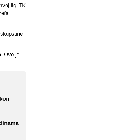
rvoj ligi TK
refa
a skupštine
a. Ovo je
akon
odinama