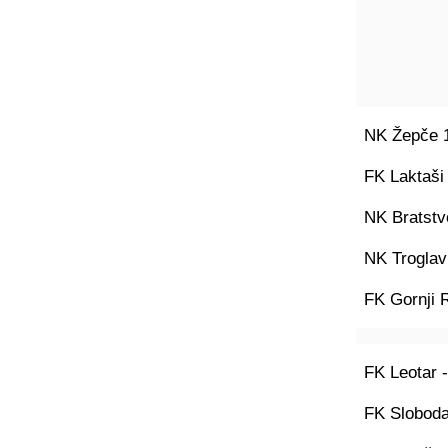
NK Žepče 1
FK Laktaši
NK Bratstv
NK Troglav 
FK Gornji 
FK Leotar -
FK Sloboda