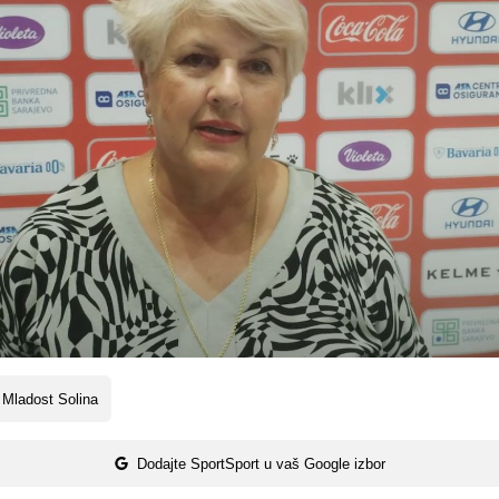
Mladost Solina
Dodajte SportSport u vaš Google izbor