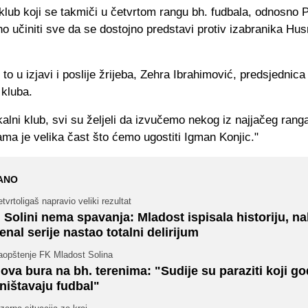
klub koji se takmiči u četvrtom rangu bh. fudbala, odnosno P
no učiniti sve da se dostojno predstavi protiv izabranika Hus
e to u izjavi i poslije žrijeba, Zehra Ibrahimović, predsjednic
 kluba.
alni klub, svi su željeli da izvučemo nekog iz najjačeg rang
nama je velika čast što ćemo ugostiti Igman Konjic."
ANO
tvrtoligaš napravio veliki rezultat
 Solini nema spavanja: Mladost ispisala historiju, n
enal serije nastao totalni delirijum
aopštenje FK Mladost Solina
ova bura na bh. terenima: "Sudije su paraziti koji g
ništavaju fudbal"