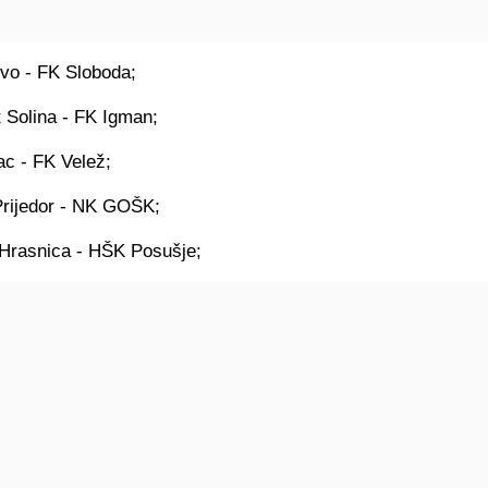
o - FK Sloboda;
 Solina - FK Igman;
c - FK Velež;
rijedor - NK GOŠK;
Hrasnica - HŠK Posušje;