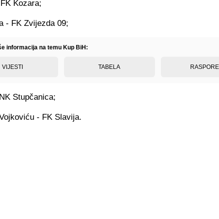
 FK Kozara;
a - FK Zvijezda 09;
iše informacija na temu Kup BiH:
VIJESTI
TABELA
RASPOR
 NK Stupčanica;
ojkoviću - FK Slavija.