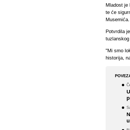
Mladost je 
te će sigur
Musemića.
Potvrdila j
tuzlanskog
"Mi smo lok
historija, 
POVEZ
Če
U
p
S
N
u