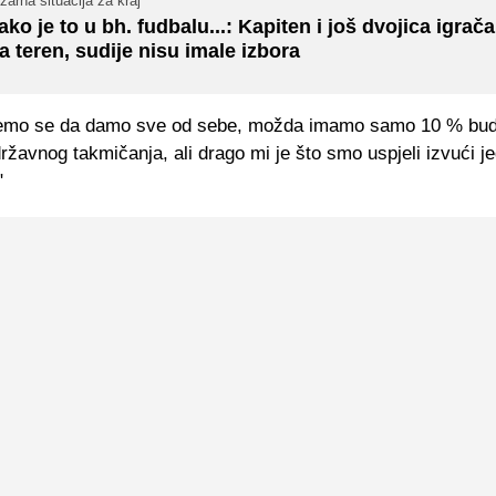
zarna situacija za kraj
ako je to u bh. fudbalu...: Kapiten i još dvojica igrača 
a teren, sudije nisu imale izbora
ćemo se da damo sve od sebe, možda imamo samo 10 % bud
državnog takmičanja, ali drago mi je što smo uspjeli izvući je
"