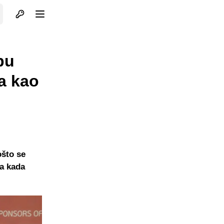
Otvori profil
Otvori meni
pu
a kao
ošto se
pa kada