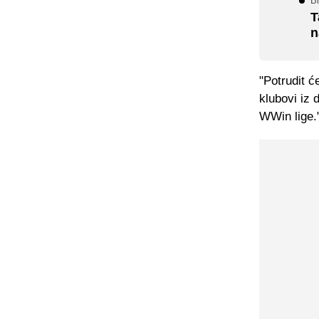
Bi
T
n
"Potrudit 
klubovi iz 
WWin lige.