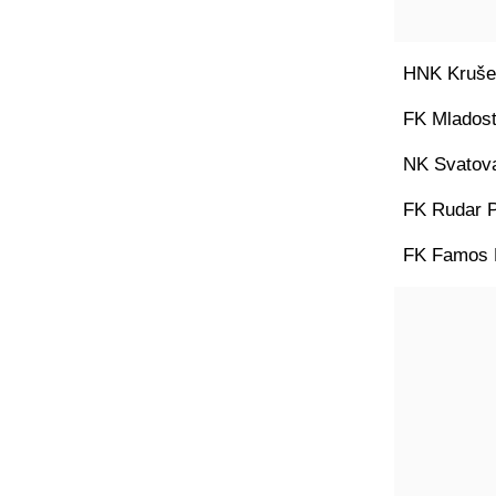
HNK Krušev
FK Mladost
NK Svatova
FK Rudar P
FK Famos 