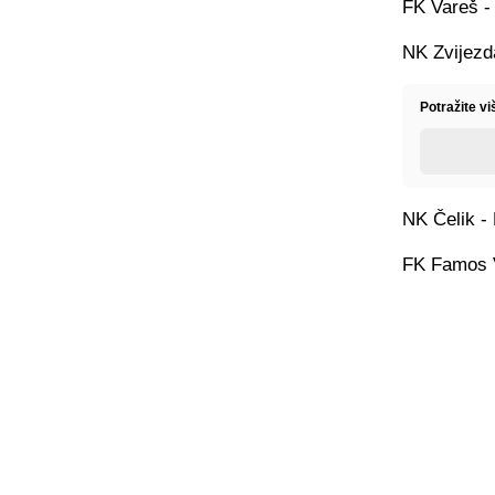
FK Vareš -
NK Zvijezd
Potražite v
NK Čelik -
FK Famos V