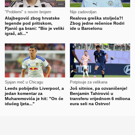
"Problemi" s novim brojem
Nije zadovoljan
Alajbegović zbog hrvatske
Realova greška stoljeća?!
legende pod pritiskom,
Zbog jedne rečenice Rodri
Pjanić ga brani: "Bio je veliki
ide u Barcelonu
igrač, ali..."
Sjajan meč u Chicagu
Potpisuje za velikana
Leeds pobijedio Liverpool, a
Još sitnice, pa ozvaničenje!
jedan komentar za
Benjamin Tahirović u
Muharemovića je hit: "On će
transferu vrijednom 6 miliona
idućeg ljeta..."
eura seli na Ostrvo!