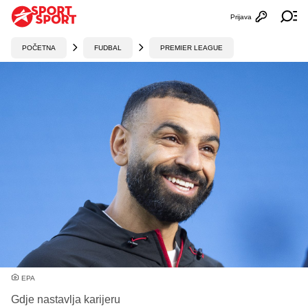
Prijava
Otvori profi
Ot
POČETNA
FUDBAL
PREMIER LEAGUE
EPA
Gdje nastavlja karijeru