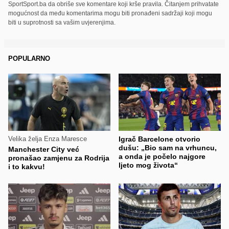
SportSport.ba da obriše sve komentare koji krše pravila. Čitanjem prihvatate
mogućnost da među komentarima mogu biti pronađeni sadržaji koji mogu
biti u suprotnosti sa vašim uvjerenjima.
POPULARNO
Velika želja Enza Maresce
Igrač Barcelone otvorio
dušu: „Bio sam na vrhuncu,
Manchester City već
a onda je počelo najgore
pronašao zamjenu za Rodrija
ljeto mog života“
i to kakvu!