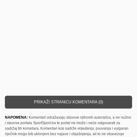
PRIKAŽI STRANICU KOMENTARA (0)
NAPOMENA:
Komentari odražavaju stavove njihovih autora/ica, a ne nužno
i stavove portala SportSport.ba te portal ne može i neće odgovarati za
sadržaj tih kometara. Komentari koji sadrže vrijeđanja, psovanja i vulgaran
riječnik mogu biti uklonjeni bez najave i objašnjenja, ali to ne obavezuje