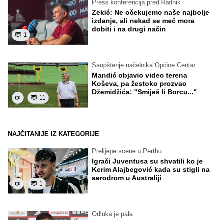
Press konferencija pred Radnik
Zekić: Ne očekujemo naše najbolje
izdanje, ali nekad se meč mora
dobiti i na drugi način
1
Saopštenje načelnika Općine Centar
Mandić objavio video terena
Koševa, pa žestoko prozvao
Džemidžića: "Smiješ li Borcu..."
11
NAJČITANIJE IZ KATEGORIJE
Prelijepe scene u Perthu
Igrači Juventusa su shvatili ko je
Kerim Alajbegović kada su stigli na
aerodrom u Australiji
1
Odluka je pala