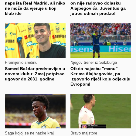
napušta Real Madrid, ali niko
on nije radovao dolasku
ne može da vjeruje u koji
Alajbegovića, Juventus ga
klub ide
jutros odmah prodao!
Promijenio sredinu
Njegov trener iz Salzburga
Samed Baždar predstavljen u
Otkrio najveću "manu"
novom klubu: Zmaj potpisao
Kerima Alajbegovića, pa
ugovor do 2031. godine
izgovorio riječi koje odjekuju
Evropom!
Saga kojoj se ne nazire kraj
Bravo majstore