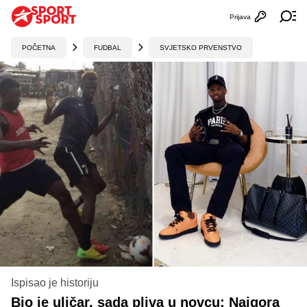
Prijava
Otvori profi
Ot
POČETNA
FUDBAL
SVJETSKO PRVENSTVO
Ispisao je historiju
Bio je uličar, sada pliva u novcu: Najgora