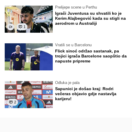
Prelijepe scene u Perthu
Igrači Juventusa su shvatili ko je
Kerim Alajbegović kada su stigli na
aerodrom u Australiji
1
Vratili se u Barcelonu
Flick sinoć održao sastanak, pa
trojici igrača Barcelone saopštio da
napuste pripreme
Odluka je pala
Sapunici je došao kraj: Rodri
večeras objavio gdje nastavlja
karijeru!
2