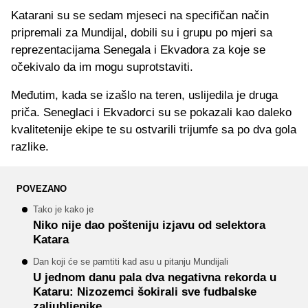
Katarani su se sedam mjeseci na specifičan način
pripremali za Mundijal, dobili su i grupu po mjeri sa
reprezentacijama Senegala i Ekvadora za koje se
očekivalo da im mogu suprotstaviti.
Međutim, kada se izašlo na teren, uslijedila je druga
priča. Seneglaci i Ekvadorci su se pokazali kao daleko
kvalitetenije ekipe te su ostvarili trijumfe sa po dva gola
razlike.
POVEZANO
Tako je kako je
Niko nije dao pošteniju izjavu od selektora
Katara
Dan koji će se pamtiti kad asu u pitanju Mundijali
U jednom danu pala dva negativna rekorda u
Kataru: Nizozemci šokirali sve fudbalske
zaljubljenike