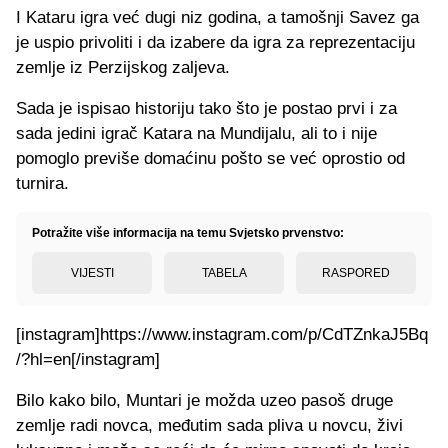
I Kataru igra već dugi niz godina, a tamošnji Savez ga
je uspio privoliti i da izabere da igra za reprezentaciju
zemlje iz Perzijskog zaljeva.
Sada je ispisao historiju tako što je postao prvi i za
sada jedini igrač Katara na Mundijalu, ali to i nije
pomoglo previše domaćinu pošto se već oprostio od
turnira.
Potražite više informacija na temu Svjetsko prvenstvo:
VIJESTI
TABELA
RASPORED
[instagram]https://www.instagram.com/p/CdTZnkaJ5Bq
/?hl=en[/instagram]
Bilo kako bilo, Muntari je možda uzeo pasoš druge
zemlje radi novca, međutim sada pliva u novcu, živi