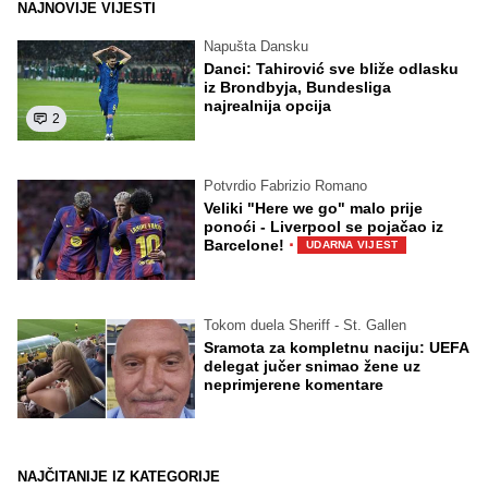
NAJNOVIJE VIJESTI
Napušta Dansku
Danci: Tahirović sve bliže odlasku
iz Brondbyja, Bundesliga
najrealnija opcija
2
Potvrdio Fabrizio Romano
Veliki "Here we go" malo prije
ponoći - Liverpool se pojačao iz
·
Barcelone!
UDARNA VIJEST
Tokom duela Sheriff - St. Gallen
Sramota za kompletnu naciju: UEFA
delegat jučer snimao žene uz
neprimjerene komentare
NAJČITANIJE IZ KATEGORIJE