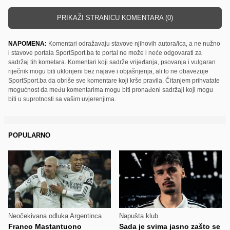
PRIKAŽI STRANICU KOMENTARA (0)
NAPOMENA:
Komentari odražavaju stavove njihovih autora/ica, a ne nužno
i stavove portala SportSport.ba te portal ne može i neće odgovarati za
sadržaj tih kometara. Komentari koji sadrže vrijeđanja, psovanja i vulgaran
riječnik mogu biti uklonjeni bez najave i objašnjenja, ali to ne obavezuje
SportSport.ba da obriše sve komentare koji krše pravila. Čitanjem prihvatate
mogućnost da među komentarima mogu biti pronađeni sadržaji koji mogu
biti u suprotnosti sa vašim uvjerenjima.
POPULARNO
Neočekivana odluka Argentinca
Napušta klub
Franco Mastantuono
Sada je svima jasno zašto se