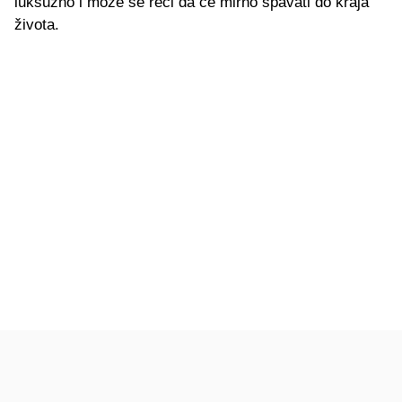
luksuzno i može se reći da će mirno spavati do kraja
života.