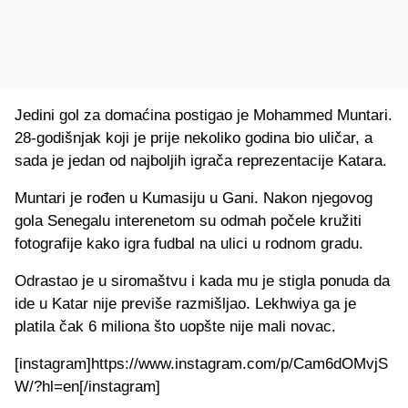
Jedini gol za domaćina postigao je Mohammed Muntari.
28-godišnjak koji je prije nekoliko godina bio uličar, a
sada je jedan od najboljih igrača reprezentacije Katara.
Muntari je rođen u Kumasiju u Gani. Nakon njegovog
gola Senegalu interenetom su odmah počele kružiti
fotografije kako igra fudbal na ulici u rodnom gradu.
Odrastao je u siromaštvu i kada mu je stigla ponuda da
ide u Katar nije previše razmišljao. Lekhwiya ga je
platila čak 6 miliona što uopšte nije mali novac.
[instagram]https://www.instagram.com/p/Cam6dOMvjS
W/?hl=en[/instagram]