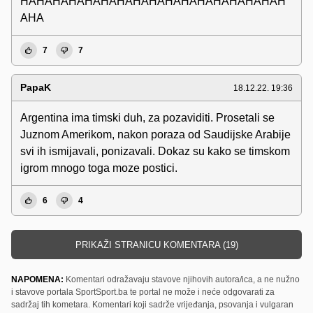
HAHAHAHAHAHAHAHAHAHAHAHAHAHAHAHAH
AHA
7
7
PapaK
18.12.22. 19:36
Argentina ima timski duh, za pozaviditi. Prosetali se
Juznom Amerikom, nakon poraza od Saudijske Arabije
svi ih ismijavali, ponizavali. Dokaz su kako se timskom
igrom mnogo toga moze postici.
6
4
PRIKAŽI STRANICU KOMENTARA (19)
NAPOMENA:
Komentari odražavaju stavove njihovih autora/ica, a ne nužno
i stavove portala SportSport.ba te portal ne može i neće odgovarati za
sadržaj tih kometara. Komentari koji sadrže vrijeđanja, psovanja i vulgaran