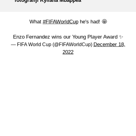
fotografiji Kyliana Mbappea
What
#FIFAWorldCup
he's had! 🤩
Enzo Fernandez wins our Young Player Award ✨
December 18,
— FIFA World Cup (@FIFAWorldCup)
2022