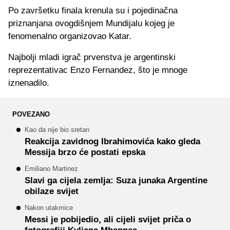
Po završetku finala krenula su i pojedinačna
priznanjana ovogdišnjem Mundijalu kojeg je
fenomenalno organizovao Katar.
Najbolji mladi igrač prvenstva je argentinski
reprezentativac Enzo Fernandez, što je mnoge
iznenadilo.
POVEZANO
Kao da nije bio sretan
Reakcija zavidnog Ibrahimovića kako gleda
Messija brzo će postati epska
Emiliano Martinez
Slavi ga cijela zemlja: Suza junaka Argentine
obilaze svijet
Nakon utakmice
Messi je pobijedio, ali cijeli svijet priča o