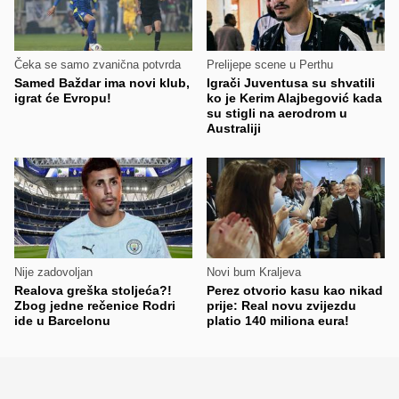
Čeka se samo zvanična potvrda
Prelijepe scene u Perthu
Samed Baždar ima novi klub,
Igrači Juventusa su shvatili
igrat će Evropu!
ko je Kerim Alajbegović kada
su stigli na aerodrom u
Australiji
Nije zadovoljan
Novi bum Kraljeva
Realova greška stoljeća?!
Perez otvorio kasu kao nikad
Zbog jedne rečenice Rodri
prije: Real novu zvijezdu
ide u Barcelonu
platio 140 miliona eura!