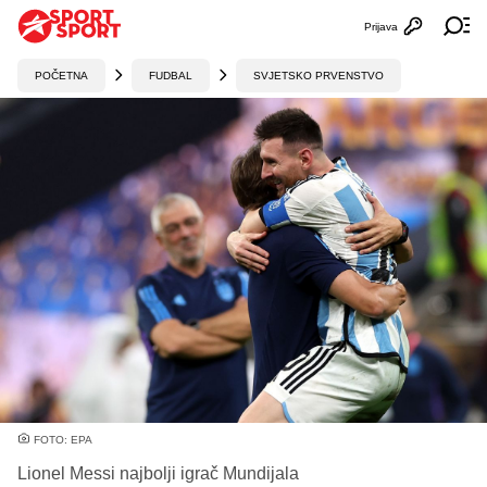
Prijava
Otvori profi
Ot
POČETNA
FUDBAL
SVJETSKO PRVENSTVO
FOTO: EPA
Lionel Messi najbolji igrač Mundijala