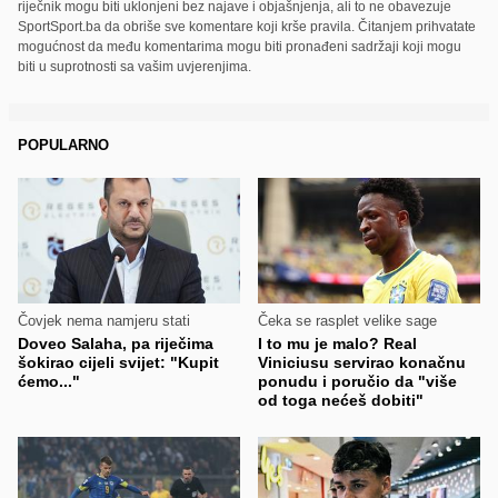
riječnik mogu biti uklonjeni bez najave i objašnjenja, ali to ne obavezuje
SportSport.ba da obriše sve komentare koji krše pravila. Čitanjem prihvatate
mogućnost da među komentarima mogu biti pronađeni sadržaji koji mogu
biti u suprotnosti sa vašim uvjerenjima.
POPULARNO
Čovjek nema namjeru stati
Čeka se rasplet velike sage
Doveo Salaha, pa riječima
I to mu je malo? Real
šokirao cijeli svijet: "Kupit
Viniciusu servirao konačnu
ćemo..."
ponudu i poručio da "više
od toga nećeš dobiti"