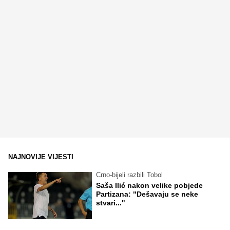
NAJNOVIJE VIJESTI
Crno-bijeli razbili Tobol
Saša Ilić nakon velike pobjede
Partizana: "Dešavaju se neke
stvari..."