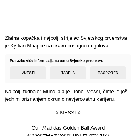
Zlatna kopačka i najbolji strijelac Svjetskog prvenstva
je Kyllian Mbappe sa osam postignutih golova.
Potražite više informacija na temu Svjetsko prvenstvo:
VIJESTI
TABELA
RASPORED
Najbolji fudbaler Mundijala je Lionel Messi, čime je još
jednim priznanjem okrunio nevjerovatnu karijeru.
⭐️ MESSI ⭐️
Our
@adidas
Golden Ball Award
winner!
#FIFAWorldCup
|
#Qatar2022