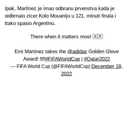
Ipak, Martinez je imao odbranu prvenstva kada je
oidbrnaio zicer Kolo Mouaniju u 121. minuti finala i
ttako spasio Argentinu.
There when it matters most 🇦🇷
Emi Martinez takes the
@adidas
Golden Glove
Award! 🧤
#FIFAWorldCup
|
#Qatar2022
December 18,
— FIFA World Cup (@FIFAWorldCup)
2022