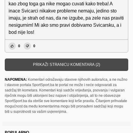
kao zbog toga ga nike mogao cuvati kako treba! A
inace Svicarci nikakve probleme nemaju, jedino sto
imaju, je strah od nas, da ne izgube, pa zele nas praviti
nesigurnim! Mi ako smo pravi dobivamo Svicarsku, a i
bod nije los!
0
0
PRIKAŽI STRANICU KOMENTARA (2)
NAPOMENA:
Komentari odražavaju stavove njihovih autora/ica, a ne nužno
i stavove portala SportSport.ba te portal ne može i neće odgovarati za
sadržaj tih kometara. Komentari koji sadrže vrijeđanja, psovanja i vulgaran
riječnik mogu biti uklonjeni bez najave i objašnjenja, ali to ne obavezuje
SportSport.ba da obriše sve komentare koji krše pravila. Čitanjem prihvatate
mogućnost da među komentarima mogu biti pronađeni sadržaji koji mogu
biti u suprotnosti sa vašim uvjerenjima.
POPULARNO