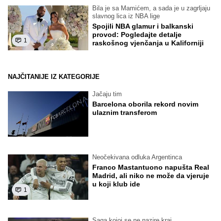
Bila je sa Mamićem, a sada je u zagrljaju
slavnog lica iz NBA lige
Spojili NBA glamur i balkanski
provod: Pogledajte detalje
1
raskošnog vjenčanja u Kaliforniji
NAJČITANIJE IZ KATEGORIJE
Jačaju tim
Barcelona oborila rekord novim
ulaznim transferom
Neočekivana odluka Argentinca
Franco Mastantuono napušta Real
Madrid, ali niko ne može da vjeruje
u koji klub ide
1
Saga kojoj se ne nazire kraj