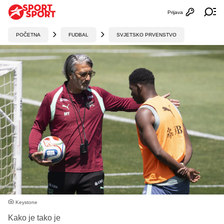
Prijava
Otvori profi
Ot
POČETNA
FUDBAL
SVJETSKO PRVENSTVO
Keystone
Kako je tako je