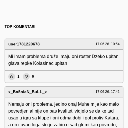
TOP KOMENTARI
user1781220678
17.06.26. 10:54
Mi imam problema druže imaju oni roster Dzeko upitan
glava repke Kolasinac upitan
1
0
x_Bo5niaN_BuLL_x
17.06.26. 17:41
Nemaju oni problema, jedino onaj Muheim je kao malo
povredjen al nije on bas kvalitet, vidjelo se da ke tad
usao u igru sa klupe i oni odma dobili gol protiv Katara,
a on cuvao toga sto je zabio o sad glumi kao povredu,