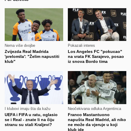
Nema više dvojbe
Pokazali interes
Zvijezda Real Madrida
Los Angeles FC "pokucao"
'prelomila': "Želim napustiti
na vrata FK Sarajevo, posao
klub"
iz snova Bordo tima
I klubovi imaju šta da kažu
Neočekivana odluka Argentinca
UEFA i FIFA u ratu, oglasio
Franco Mastantuono
se i Real - znate li na čiju
napušta Real Madrid, ali niko
stranu su stali Kraljevi?
ne može da vjeruje u koji
klub ide