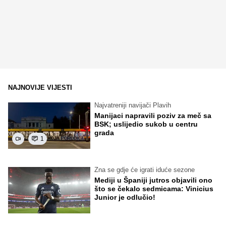
NAJNOVIJE VIJESTI
Najvatreniji navijači Plavih
Manijaci napravili poziv za meč sa
BSK; uslijedio sukob u centru
grada
1
Zna se gdje će igrati iduće sezone
Mediji u Španiji jutros objavili ono
što se čekalo sedmicama: Vinicius
Junior je odlučio!