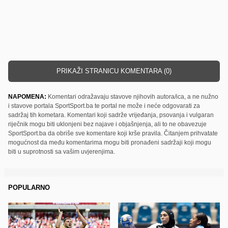
PRIKAŽI STRANICU KOMENTARA (0)
NAPOMENA:
Komentari odražavaju stavove njihovih autora/ica, a ne nužno
i stavove portala SportSport.ba te portal ne može i neće odgovarati za
sadržaj tih kometara. Komentari koji sadrže vrijeđanja, psovanja i vulgaran
riječnik mogu biti uklonjeni bez najave i objašnjenja, ali to ne obavezuje
SportSport.ba da obriše sve komentare koji krše pravila. Čitanjem prihvatate
mogućnost da među komentarima mogu biti pronađeni sadržaji koji mogu
biti u suprotnosti sa vašim uvjerenjima.
POPULARNO