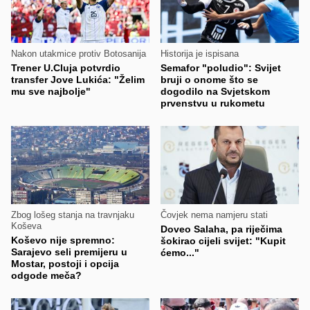
Nakon utakmice protiv Botosanija
Historija je ispisana
Trener U.Cluja potvrdio
Semafor "poludio": Svijet
transfer Jove Lukića: "Želim
bruji o onome što se
mu sve najbolje"
dogodilo na Svjetskom
prvenstvu u rukometu
Zbog lošeg stanja na travnjaku
Čovjek nema namjeru stati
Koševa
Doveo Salaha, pa riječima
Koševo nije spremno:
šokirao cijeli svijet: "Kupit
Sarajevo seli premijeru u
ćemo..."
Mostar, postoji i opcija
odgode meča?