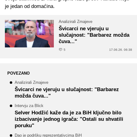
je jedan od domaćina.
Analizirali Zmajeve
Švicarci ne vjeruju u
slučajnost: "Barbarez možda
čuva..."
5
17.06.26. 06:38
POVEZANO
Analizirali Zmajeve
Švicarci ne vjeruju u slučajnost: "Barbarez
možda čuva..."
Intervju za Blick
Selver Hodžić kaže da je za BiH ključno bilo
izbacivanje jednog igrača: "Ostali su shvatili
poruku"
Dao je podršku reprezentativcima BiH