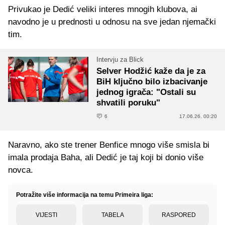
Privukao je Dedić veliki interes mnogih klubova, ai
navodno je u prednosti u odnosu na sve jedan njemački
tim.
Intervju za Blick
Selver Hodžić kaže da je za
BiH ključno bilo izbacivanje
jednog igrača: "Ostali su
shvatili poruku"
6
17.06.26. 00:20
Naravno, ako ste trener Benfice mnogo više smisla bi
imala prodaja Baha, ali Dedić je taj koji bi donio više
novca.
Potražite više informacija na temu Primeira liga:
VIJESTI
TABELA
RASPORED