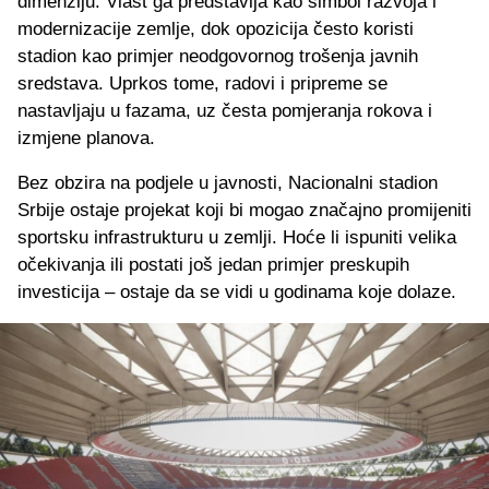
dimenziju. Vlast ga predstavlja kao simbol razvoja i
modernizacije zemlje, dok opozicija često koristi
stadion kao primjer neodgovornog trošenja javnih
sredstava. Uprkos tome, radovi i pripreme se
nastavljaju u fazama, uz česta pomjeranja rokova i
izmjene planova.
Bez obzira na podjele u javnosti, Nacionalni stadion
Srbije ostaje projekat koji bi mogao značajno promijeniti
sportsku infrastrukturu u zemlji. Hoće li ispuniti velika
očekivanja ili postati još jedan primjer preskupih
investicija – ostaje da se vidi u godinama koje dolaze.