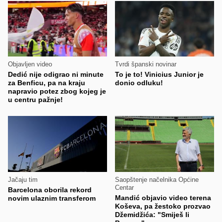
Objavljen video
Tvrdi španski novinar
Dedić nije odigrao ni minute
To je to! Vinicius Junior je
za Benficu, pa na kraju
donio odluku!
napravio potez zbog kojeg je
u centru pažnje!
Jačaju tim
Saopštenje načelnika Općine
Centar
Barcelona oborila rekord
Mandić objavio video terena
novim ulaznim transferom
Koševa, pa žestoko prozvao
Džemidžića: "Smiješ li