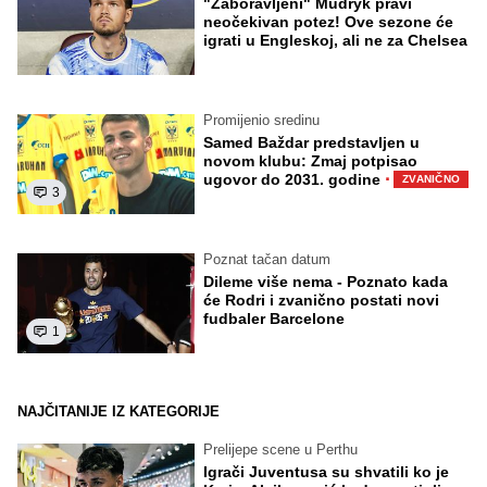
"Zaboravljeni" Mudryk pravi
neočekivan potez! Ove sezone će
igrati u Engleskoj, ali ne za Chelsea
Promijenio sredinu
Samed Baždar predstavljen u
novom klubu: Zmaj potpisao
·
ugovor do 2031. godine
ZVANIČNO
3
Poznat tačan datum
Dileme više nema - Poznato kada
će Rodri i zvanično postati novi
fudbaler Barcelone
1
NAJČITANIJE IZ KATEGORIJE
Prelijepe scene u Perthu
Igrači Juventusa su shvatili ko je