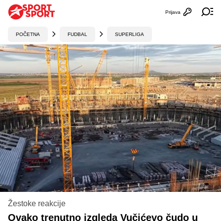
Prijava
Otvori profi
Ot
POČETNA
FUDBAL
SUPERLIGA
Žestoke reakcije
Ovako trenutno izgleda Vučićevo čudo u