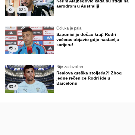
Kerim Alajbegović kada su stigli na
aerodrom u Australiji
1
Odluka je pala
Sapunici je došao kraj: Rodri
večeras objavio gdje nastavlja
karijeru!
2
Nije zadovoljan
Realova greška stoljeća?! Zbog
jedne rečenice Rodri ide u
Barcelonu
6