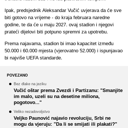
Ipak, predsjednik Aleksandar Vučić uvjerava da će sve
biti gotovo na vrijeme - do kraja februara naredne
godine, te da će u maju 2027. ovaj stadion i njegovi
prateći dijelovi biti potpuno spremni za upotrebu.
Prema najavama, stadion bi imao kapacitet između
50.000 i 60.000 mjesta (vjerovatno 52.000) i ispunjavao
bi najviše UEFA standarde.
POVEZANO
Bez dlake na jeziku
Vučić oštar prema Zvezdi i Partizanu: "Smanjite
im malo, uzeli su na desetine miliona,
pogotovo..."
Veliko nezadovoljstvo
Veljko Paunović najavio revoluciju, Srbi ne
mogu da vjeruju: "Da li se smijati ili plakati?"