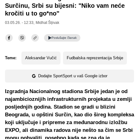
Surčinu, Srbi su bijesni: "Niko vam neće
kročiti u to go*no"
03.05.26. - 12:33,
Midhat Šljivak
Poslušajte
članak
Teme:
Aleksandar Vučić
Fudbalska reprezentacija Srbije
Dodajte SportSport u vaš Google izbor
Izgradnja Nacionalnog stadiona Srbije jedan je od
najambicioznijih infrastrukturnih projekata u zemlji
posljednjih godina. Stadion se gradi u blizini
Beograda, u opštini Surčin, kao dio šireg kompleksa
koji uključuje i pripreme za međunarodnu izložbu
EXPO, ali dinamika radova nije nešto sa čim se Srbi
mogu pohvaliti, posebno kada se zna da je