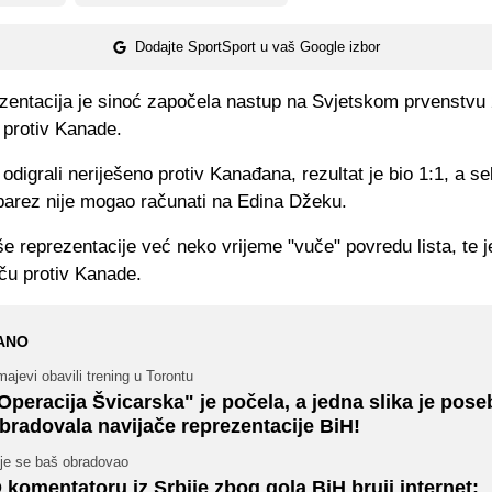
Dodajte SportSport u vaš Google izbor
zentacija je sinoć započela nastup na Svjetskom prvenstvu
protiv Kanade.
odigrali neriješeno protiv Kanađana, rezultat je bio 1:1, a se
barez nije mogao računati na Edina Džeku.
e reprezentacije već neko vrijeme "vuče" povredu lista, te j
ču protiv Kanade.
ANO
ajevi obavili trening u Torontu
Operacija Švicarska" je počela, a jedna slika je pos
bradovala navijače reprezentacije BiH!
ije se baš obradovao
 komentatoru iz Srbije zbog gola BiH bruji internet: