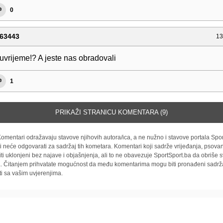
0
63443
13
uvrijeme!? A jeste nas obradovali
1
PRIKAŽI STRANICU KOMENTARA (9)
omentari odražavaju stavove njihovih autora/ica, a ne nužno i stavove portala Spor
i neće odgovarati za sadržaj tih kometara. Komentari koji sadrže vrijeđanja, psovan
iti uklonjeni bez najave i objašnjenja, ali to ne obavezuje SportSport.ba da obriše
la. Čitanjem prihvatate mogućnost da među komentarima mogu biti pronađeni sadrža
ti sa vašim uvjerenjima.