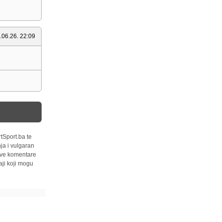
.06.26. 22:09
tSport.ba te
ja i vulgaran
 sve komentare
ji koji mogu