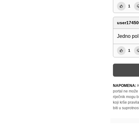
1
user17450
Jedno pol
1
NAPOMENA:
K
portal ne može 
riječnik mogu b
koji krše pravi
biti u suprotnos