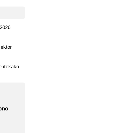
 2026
lektor
e itekako
ebno