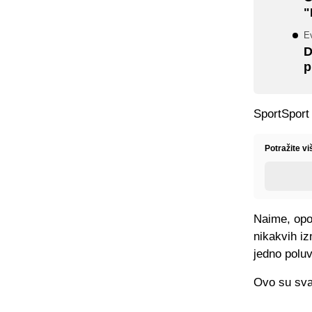
"
Ev
D
p
SportSport 
Potražite v
Naime, opo
nikakvih iz
jedno poluv
Ovo su svak