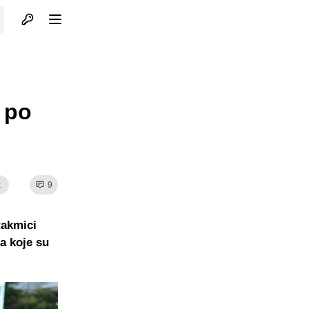
Otvori profil
Otvori meni
 po
k
9
takmici
a koje su