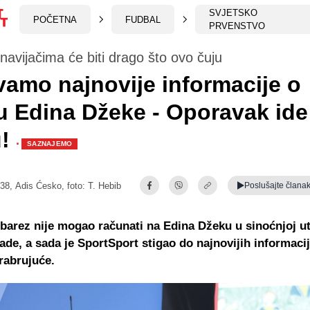
SVJETSKO
POČETNA
FUDBAL
PRVENSTVO
navijačima će biti drago što ovo čuju
vamo najnovije informacije o
u Edina Džeke - Oporavak ide
u!
·
SAZNAJEMO
:38,
Adis Ćesko
, foto: T. Hebib
Poslušajte
člana
barez nije mogao računati na Edina Džeku u sinoćnjoj u
ade, a sada je SportSport stigao do najnovijih informacij
rabrujuće.