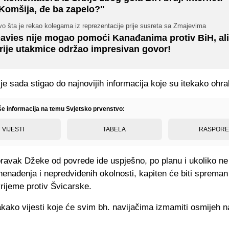
Komšija, đe ba zapelo?"
o šta je rekao kolegama iz reprezentacije prije susreta sa Zmajevima
avies nije mogao pomoći Kanađanima protiv BiH, ali
rije utakmice održao impresivan govor!
je sada stigao do najnovijih informacija koje su itekako ohra
iše informacija na temu Svjetsko prvenstvo:
VIJESTI
TABELA
RASPOR
ravak Džeke od povrede ide uspješno, po planu i ukoliko ne
nenađenja i nepredviđenih okolnosti, kapiten će biti spreman
rijeme protiv Švicarske.
ako vijesti koje će svim bh. navijačima izmamiti osmijeh na