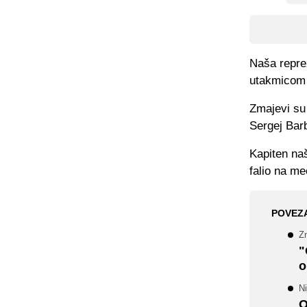
Naša repre
utakmicom 
Zmajevi su 
Sergej Bar
Kapiten naš
falio na me
POVEZ
Zm
"
o
N
O