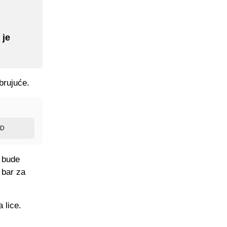
 je
brujuće.
ED
 bude
 bar za
 lice.