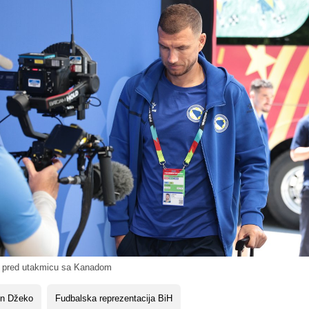
 pred utakmicu sa Kanadom
in Džeko
Fudbalska reprezentacija BiH