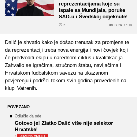
reprezentacijama koje su
ispale sa Mundijala, poruke
SAD-u i Švedskoj odjeknule!
5
08.07.26. 15:16
Dalić je shvatio kako je došao trenutak za promjene te
da reprezentaciji treba nova energija i novi čovjek koji
će predvoditi ekipu u narednom ciklusu kvalifikacija.
Zahvalio se igračima, stručnom štabu, navijačima i
Hrvatskom fudbalskom savezu na ukazanom
povjerenju i podršci tokom svih godina provedenih na
klupi Vatrenih.
POVEZANO
Odlučio da ode
Gotovo je! Zlatko Dalić više nije selektor
Hrvatske!
·
UDARNA VIJEST