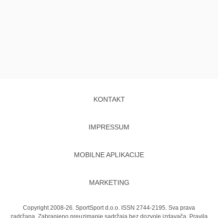
KONTAKT
IMPRESSUM
MOBILNE APLIKACIJE
MARKETING
Copyright 2008-26. SportSport d.o.o. ISSN 2744-2195. Sva prava
zadržana. Zabranjeno preuzimanje sadržaja bez dozvole izdavača.
Pravila