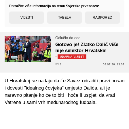
Potražite više informacija na temu Svjetsko prvenstvo:
VIJESTI
TABELA
RASPORED
Odlučio da ode
Gotovo je! Zlatko Dalić više
nije selektor Hrvatske!
·
UDARNA VIJEST
1
08.07.26. 13:02
U Hrvatskoj se nadaju da će Savez odraditi pravi posao
i dovesti "idealnog čovjeka" umjesto Dalića, ali je
naravno pitanje ko će to biti i hoće li uspjeti da vrati
Vatrene u sami vrh međunarodnog fudbala.