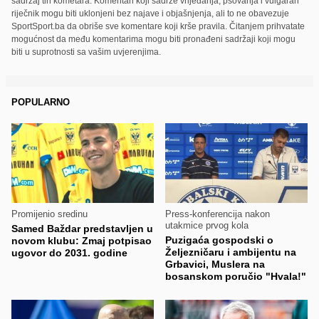
sadržaj tih kometara. Komentari koji sadrže vrijeđanja, psovanja i vulgaran
riječnik mogu biti uklonjeni bez najave i objašnjenja, ali to ne obavezuje
SportSport.ba da obriše sve komentare koji krše pravila. Čitanjem prihvatate
mogućnost da među komentarima mogu biti pronađeni sadržaji koji mogu
biti u suprotnosti sa vašim uvjerenjima.
POPULARNO
Promijenio sredinu
Press-konferencija nakon
utakmice prvog kola
Samed Baždar predstavljen u
Puzigaća gospodski o
novom klubu: Zmaj potpisao
Željezničaru i ambijentu na
ugovor do 2031. godine
Grbavici, Muslera na
bosanskom poručio "Hvala!"