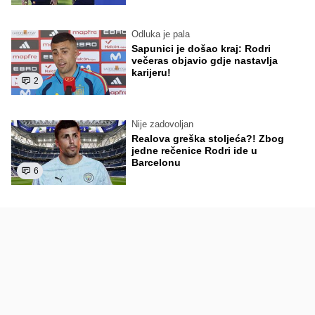
Odluka je pala
Sapunici je došao kraj: Rodri
večeras objavio gdje nastavlja
karijeru!
2
Nije zadovoljan
Realova greška stoljeća?! Zbog
jedne rečenice Rodri ide u
Barcelonu
6