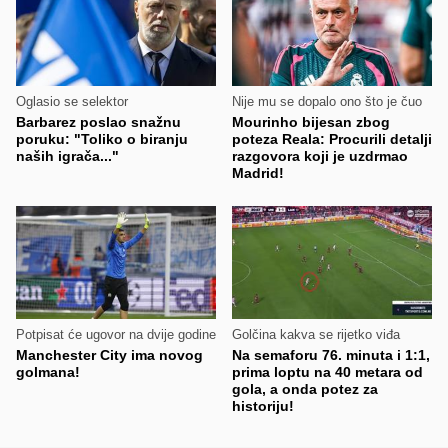
Oglasio se selektor
Nije mu se dopalo ono što je čuo
Barbarez poslao snažnu
Mourinho bijesan zbog
poruku: "Toliko o biranju
poteza Reala: Procurili detalji
naših igrača..."
razgovora koji je uzdrmao
Madrid!
Potpisat će ugovor na dvije godine
Golčina kakva se rijetko viđa
Manchester City ima novog
Na semaforu 76. minuta i 1:1,
golmana!
prima loptu na 40 metara od
gola, a onda potez za
historiju!