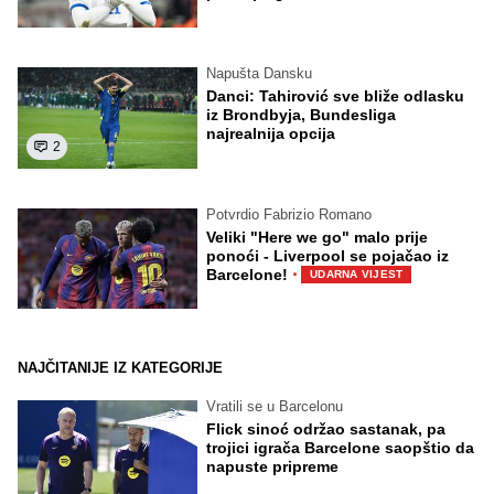
Napušta Dansku
Danci: Tahirović sve bliže odlasku
iz Brondbyja, Bundesliga
najrealnija opcija
2
Potvrdio Fabrizio Romano
Veliki "Here we go" malo prije
ponoći - Liverpool se pojačao iz
·
Barcelone!
UDARNA VIJEST
NAJČITANIJE IZ KATEGORIJE
Vratili se u Barcelonu
Flick sinoć održao sastanak, pa
trojici igrača Barcelone saopštio da
napuste pripreme