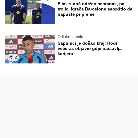
Flick sinoć održao sastanak, pa
trojici igrača Barcelone saopštio da
napuste pripreme
Odluka je pala
Sapunici je došao kraj: Rodri
večeras objavio gdje nastavlja
karijeru!
2