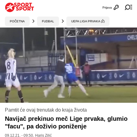
Prijava
Otvori profi
Ot
POČETNA
FUDBAL
UEFA LIGA PRVAKA (Ž)
Pamtit će ovaj trenutak do kraja života
Navijač prekinuo meč Lige prvaka, glumio
"facu", pa doživio poniženje
09.12.21. - 09:50,
Haris Zilić