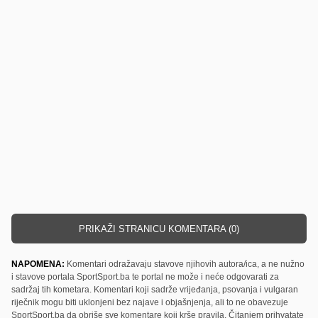
PRIKAŽI STRANICU KOMENTARA (0)
NAPOMENA:
Komentari odražavaju stavove njihovih autora/ica, a ne nužno
i stavove portala SportSport.ba te portal ne može i neće odgovarati za
sadržaj tih kometara. Komentari koji sadrže vrijeđanja, psovanja i vulgaran
riječnik mogu biti uklonjeni bez najave i objašnjenja, ali to ne obavezuje
SportSport.ba da obriše sve komentare koji krše pravila. Čitanjem prihvatate