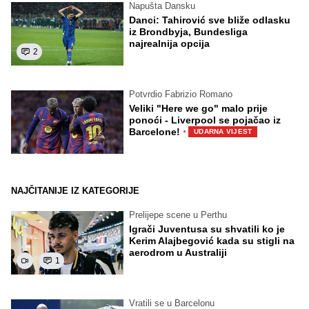
Napušta Dansku
Danci: Tahirović sve bliže odlasku
iz Brondbyja, Bundesliga
najrealnija opcija
2
Potvrdio Fabrizio Romano
Veliki "Here we go" malo prije
ponoći - Liverpool se pojačao iz
·
Barcelone!
UDARNA VIJEST
NAJČITANIJE IZ KATEGORIJE
Prelijepe scene u Perthu
Igrači Juventusa su shvatili ko je
Kerim Alajbegović kada su stigli na
aerodrom u Australiji
1
Vratili se u Barcelonu