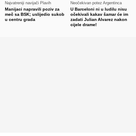
Najvatreniji navijači Plavih
Neočekivan potez Argentinca
Manijaci napravili poziv za
U Barceloni ni u ludilu nisu
meč sa BSK; uslijedio sukob
očekivali kakav šamar će im
u centru grada
zadati Julian Alvarez nakon
cijele drame!