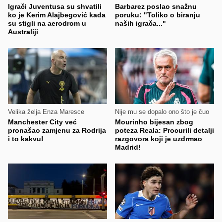
Igrači Juventusa su shvatili
Barbarez poslao snažnu
ko je Kerim Alajbegović kada
poruku: "Toliko o biranju
su stigli na aerodrom u
naših igrača..."
Australiji
Velika želja Enza Maresce
Nije mu se dopalo ono što je čuo
Manchester City već
Mourinho bijesan zbog
pronašao zamjenu za Rodrija
poteza Reala: Procurili detalji
i to kakvu!
razgovora koji je uzdrmao
Madrid!