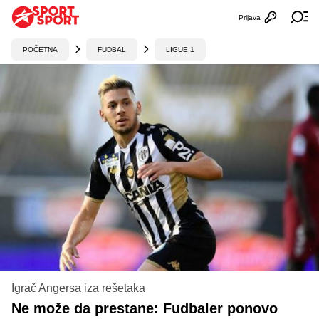
Prijava
Otvori profi
Ot
POČETNA
FUDBAL
LIGUE 1
Igrač Angersa iza rešetaka
Ne može da prestane: Fudbaler ponovo