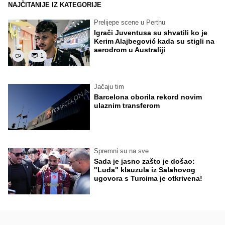
NAJČITANIJE IZ KATEGORIJE
Prelijepe scene u Perthu
Igrači Juventusa su shvatili ko je
Kerim Alajbegović kada su stigli na
aerodrom u Australiji
1
Jačaju tim
Barcelona oborila rekord novim
ulaznim transferom
Spremni su na sve
Sada je jasno zašto je došao:
"Luda" klauzula iz Salahovog
ugovora s Turcima je otkrivena!