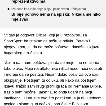
reprezentativcima
Iza sebe ima više nego sjajnu polusezonu u Zrinjskom
Bilbije ponovo nema na spisku: Nikada me niko
nije zvao
Stigao je odgovor Bilbije, koji je u razgovoru za
SportSport.ba istakao da poštuje odluku Peteva i
njegov izbor, ali da ne može poštovati današnju izjavu
bugarskog stručnjaka.
"Želim da imam poštovanje i da se moje ime ne uzima
tako olako. Moje rezultate niko nikad neće moći oduzeti
i moraju da se poštuju. Nisam dobio poziv za ovo sad
okupljanje. Poštujem tu odluku, ali kako da poštujem
izjavu 'tražio sam drugi profil igrača od Nemanje Bilbije,
tražio sam moćne i jake'? E to onda udara na moju
inteligenciju i na sve ovo što postižem, a ja ni u jednom
pogledu nisam glup dečko", poručio je Bilbija za