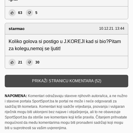
63
5
starmac
10.12.21. 13:44
Koliko golova si postigo u J.KOREJI kad si bio?Pitam
za kolegu,nemoj se ljutit!
21
30
PRIKAŽI STRANICU KOMENTARA (52)
NAPOMENA:
Komentari odražavaju stavove njihovih autora/ica, a ne nužno
i stavove portala SportSport.ba te portal ne može i neće odgovarati za
sadržaj tih kometara. Komentari koji sadrže vrijeđanja, psovanja i vulgaran
riječnik mogu biti uklonjeni bez najave i objašnjenja, ali to ne obavezuje
SportSport.ba da obriše sve komentare koji krše pravila. Čitanjem prihvatate
mogućnost da među komentarima mogu biti pronađeni sadržaji koji mogu
biti u suprotnosti sa vašim uvjerenjima.