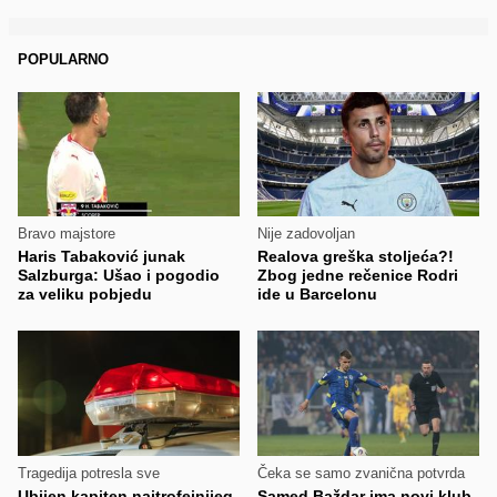
POPULARNO
Bravo majstore
Nije zadovoljan
Haris Tabaković junak
Realova greška stoljeća?!
Salzburga: Ušao i pogodio
Zbog jedne rečenice Rodri
za veliku pobjedu
ide u Barcelonu
Tragedija potresla sve
Čeka se samo zvanična potvrda
Ubijen kapiten najtrofejnijeg
Samed Baždar ima novi klub,