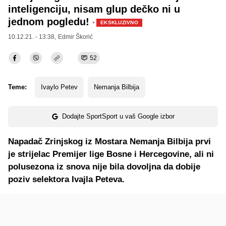
inteligenciju, nisam glup dečko ni u
jednom pogledu!
·
EKSKLUZIVNO
10.12.21. - 13:38,
Edmir Škorić
52
Teme:
Ivaylo Petev
Nemanja Bilbija
Dodajte SportSport u vaš Google izbor
Napadač Zrinjskog iz Mostara Nemanja Bilbija prvi
je strijelac Premijer lige Bosne i Hercegovine, ali ni
polusezona iz snova nije bila dovoljna da dobije
poziv selektora Ivajla Peteva.