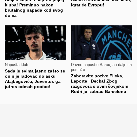
kluba! Preminuo nakon
igrat će Evropu!
brutalnog napada kod svog
doma
Napušta klub
Davno napustio Barcu, a i dalje im
pomaže
Sada je svima jasno zašto se
Zaboravite pozive Flicka,
on nije radovao dolasku
Laporte i Decka! Zbog
Alajbegovića, Juventus ga
razgovora s ovim čovjekom
jutros odmah prodao!
Rodri je izabrao Barcelonu