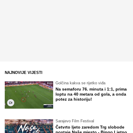
NAJNOVIJE VIJESTI
Golčina kakva se rijetko viđa
Na semaforu 76. minuta i 1:1, prima
loptu na 40 metara od gola, a onda
potez za historiju!
Sarajevo Film Festival
Četvrto ljeto zaredom Trg slobode
postaje Naše mjesto - Bingo Ljetno