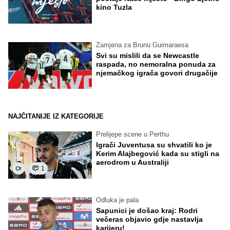
kino Tuzla
Zamjena za Brunu Guimaraesa
Svi su mislili da se Newcastle
raspada, no nemoralna ponuda za
njemačkog igrača govori drugačije
NAJČITANIJE IZ KATEGORIJE
Prelijepe scene u Perthu
Igrači Juventusa su shvatili ko je
Kerim Alajbegović kada su stigli na
aerodrom u Australiji
1
Odluka je pala
Sapunici je došao kraj: Rodri
večeras objavio gdje nastavlja
karijeru!