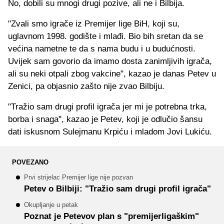
No, dobili su mnogi drugi pozive, ali ne i Bilbija.
"Zvali smo igrače iz Premijer lige BiH, koji su,
uglavnom 1998. godište i mlađi. Bio bih sretan da se
većina nametne te da s nama budu i u budućnosti.
Uvijek sam govorio da imamo dosta zanimljivih igrača,
ali su neki otpali zbog vakcine", kazao je danas Petev u
Zenici, pa objasnio zašto nije zvao Bilbiju.
"Tražio sam drugi profil igrača jer mi je potrebna trka,
borba i snaga", kazao je Petev, koji je odlučio šansu
dati iskusnom Sulejmanu Krpiću i mladom Jovi Lukiću.
POVEZANO
Prvi strijelac Premijer lige nije pozvan
Petev o Bilbiji: "Tražio sam drugi profil igrača"
Okupljanje u petak
Poznat je Petevov plan s "premijerligaškim"