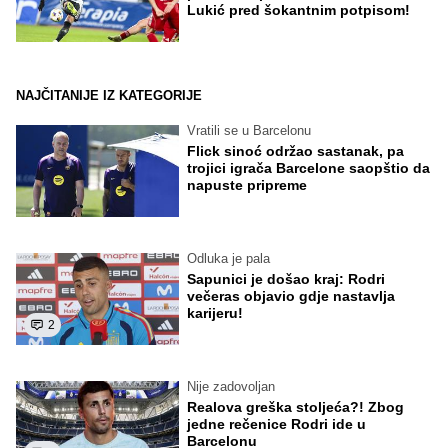
Lukić pred šokantnim potpisom!
NAJČITANIJE IZ KATEGORIJE
Vratili se u Barcelonu
Flick sinoć održao sastanak, pa
trojici igrača Barcelone saopštio da
napuste pripreme
Odluka je pala
Sapunici je došao kraj: Rodri
večeras objavio gdje nastavlja
karijeru!
2
Nije zadovoljan
Realova greška stoljeća?! Zbog
jedne rečenice Rodri ide u
Barcelonu