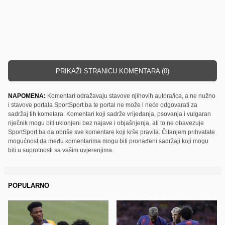
PRIKAŽI STRANICU KOMENTARA (0)
NAPOMENA:
Komentari odražavaju stavove njihovih autora/ica, a ne nužno
i stavove portala SportSport.ba te portal ne može i neće odgovarati za
sadržaj tih kometara. Komentari koji sadrže vrijeđanja, psovanja i vulgaran
riječnik mogu biti uklonjeni bez najave i objašnjenja, ali to ne obavezuje
SportSport.ba da obriše sve komentare koji krše pravila. Čitanjem prihvatate
mogućnost da među komentarima mogu biti pronađeni sadržaji koji mogu
biti u suprotnosti sa vašim uvjerenjima.
POPULARNO