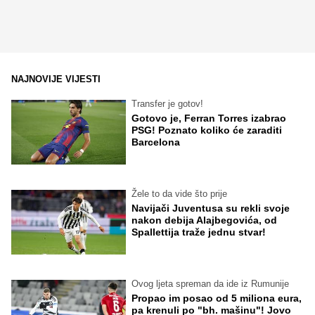
NAJNOVIJE VIJESTI
Transfer je gotov!
Gotovo je, Ferran Torres izabrao
PSG! Poznato koliko će zaraditi
Barcelona
Žele to da vide što prije
Navijači Juventusa su rekli svoje
nakon debija Alajbegovića, od
Spallettija traže jednu stvar!
Ovog ljeta spreman da ide iz Rumunije
Propao im posao od 5 miliona eura,
pa krenuli po "bh. mašinu"! Jovo