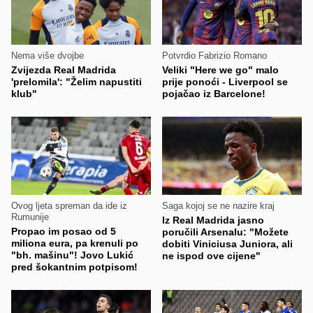
Nema više dvojbe
Potvrdio Fabrizio Romano
Zvijezda Real Madrida
Veliki "Here we go" malo
'prelomila': "Želim napustiti
prije ponoći - Liverpool se
klub"
pojačao iz Barcelone!
Ovog ljeta spreman da ide iz
Saga kojoj se ne nazire kraj
Rumunije
Iz Real Madrida jasno
Propao im posao od 5
poručili Arsenalu: "Možete
miliona eura, pa krenuli po
dobiti Viniciusa Juniora, ali
"bh. mašinu"! Jovo Lukić
ne ispod ove cijene"
pred šokantnim potpisom!