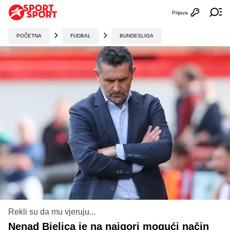
Prijava
Otvori profi
Ot
POČETNA
FUDBAL
BUNDESLIGA
Rekli su da mu vjeruju...
Nenad Bjelica je na najgori mogući način