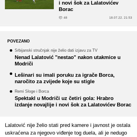
i novi šok za Lalatovićev
Borac
48
18.07.22. 21:53
POVEZANO
Srbijanski stručnjak nije želio dati izjavu za TV
Nenad Lalatović "nestao" nakon utakmice u
Modriči
Lešinari su imali poruku za igrače Borca,
naročito za zvijede koje su stigle
Remi Sloge i Borca
Spektakl u Modriči uz četiri gola: Hrabro
izdanje novajlije i novi šok za Lalatovićev Borac
Lalatović nije želio stati pred kamere i javnost je ostala
uskraćena za njegovo viđenje tog duela, ali je nedugo