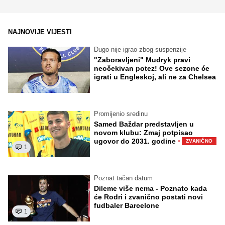
NAJNOVIJE VIJESTI
Dugo nije igrao zbog suspenzije
"Zaboravljeni" Mudryk pravi
neočekivan potez! Ove sezone će
igrati u Engleskoj, ali ne za Chelsea
Promijenio sredinu
Samed Baždar predstavljen u
novom klubu: Zmaj potpisao
·
ugovor do 2031. godine
ZVANIČNO
1
Poznat tačan datum
Dileme više nema - Poznato kada
će Rodri i zvanično postati novi
fudbaler Barcelone
1