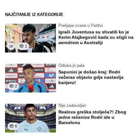
NAJČITANIJE IZ KATEGORIJE
Prelijepe scene u Perthu
Igrači Juventusa su shvatili ko je
Kerim Alajbegović kada su stigli na
aerodrom u Australiji
1
Odluka je pala
Sapunici je došao kraj: Rodri
večeras objavio gdje nastavlja
karijeru!
2
Nije zadovoljan
Realova greška stoljeća?! Zbog
jedne rečenice Rodri ide u
Barcelonu
6