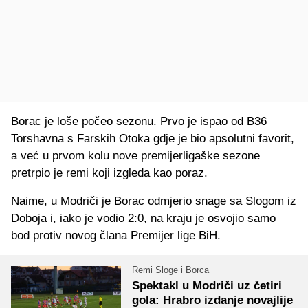
Borac je loše počeo sezonu. Prvo je ispao od B36
Torshavna s Farskih Otoka gdje je bio apsolutni favorit,
a već u prvom kolu nove premijerligaške sezone
pretrpio je remi koji izgleda kao poraz.
Naime, u Modriči je Borac odmjerio snage sa Slogom iz
Doboja i, iako je vodio 2:0, na kraju je osvojio samo
bod protiv novog člana Premijer lige BiH.
Remi Sloge i Borca
Spektakl u Modriči uz četiri
gola: Hrabro izdanje novajlije