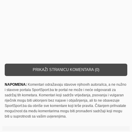
PRIKAŽI STRANICU KOMENTARA (0)
NAPOMENA:
Komentari odražavaju stavove njihovih autora/ica, a ne nužno
i stavove portala SportSport.ba te portal ne može i neće odgovarati za
sadržaj tih kometara. Komentari koji sadrže vrijeđanja, psovanja i vulgaran
riječnik mogu biti uklonjeni bez najave i objašnjenja, ali to ne obavezuje
SportSport.ba da obriše sve komentare koji krše pravila. Čitanjem prihvatate
mogućnost da među komentarima mogu biti pronađeni sadržaji koji mogu
biti u suprotnosti sa vašim uvjerenjima.