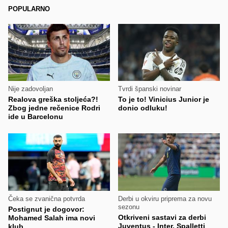
POPULARNO
Nije zadovoljan
Tvrdi španski novinar
Realova greška stoljeća?!
To je to! Vinicius Junior je
Zbog jedne rečenice Rodri
donio odluku!
ide u Barcelonu
Čeka se zvanična potvrda
Derbi u okviru priprema za novu
sezonu
Postignut je dogovor:
Otkriveni sastavi za derbi
Mohamed Salah ima novi
Juventus - Inter, Spalletti
klub