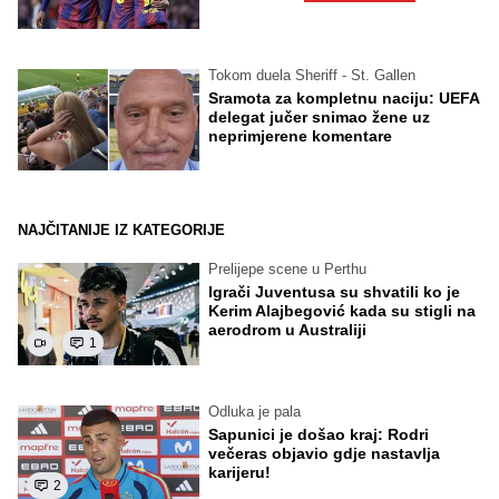
Tokom duela Sheriff - St. Gallen
Sramota za kompletnu naciju: UEFA
delegat jučer snimao žene uz
neprimjerene komentare
NAJČITANIJE IZ KATEGORIJE
Prelijepe scene u Perthu
Igrači Juventusa su shvatili ko je
Kerim Alajbegović kada su stigli na
aerodrom u Australiji
1
Odluka je pala
Sapunici je došao kraj: Rodri
večeras objavio gdje nastavlja
karijeru!
2