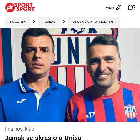
Prijava
Otvori profi
Ot
POČETNA
FUDBAL
DRUGA LIGA FBIH (CENTAR)
Ima novi klub
Jamak se skrasio u Unisu