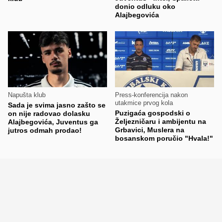
donio odluku oko
Alajbegovića
Napušta klub
Press-konferencija nakon
utakmice prvog kola
Sada je svima jasno zašto se
Puzigaća gospodski o
on nije radovao dolasku
Željezničaru i ambijentu na
Alajbegovića, Juventus ga
Grbavici, Muslera na
jutros odmah prodao!
bosanskom poručio "Hvala!"