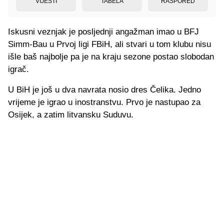
VIJESTI
TABELA
RASPORED
Iskusni veznjak je posljednji angažman imao u BFJ
Simm-Bau u Prvoj ligi FBiH, ali stvari u tom klubu nisu
išle baš najbolje pa je na kraju sezone postao slobodan
igrač.
U BiH je još u dva navrata nosio dres Čelika. Jedno
vrijeme je igrao u inostranstvu. Prvo je nastupao za
Osijek, a zatim litvansku Suduvu.