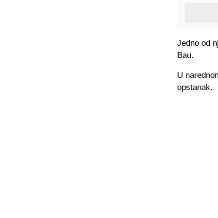
Jedno od n
Bau.
U narednom
opstanak.