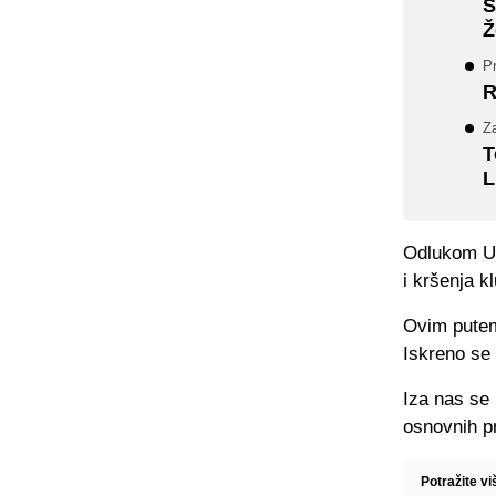
S
Ž
Pr
R
Z
T
L
Odlukom Up
i kršenja k
Ovim putem
Iskreno se
Iza nas se 
osnovnih pr
Potražite vi