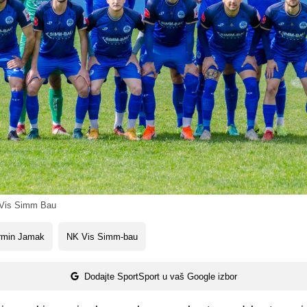
Vis Simm Bau
rmin Jamak
NK Vis Simm-bau
Dodajte SportSport u vaš Google izbor