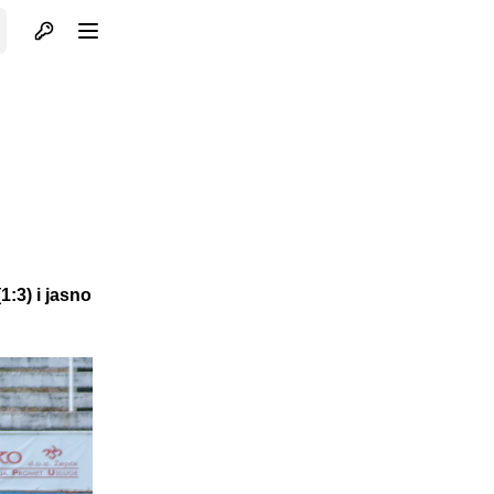
Otvori profil
Otvori meni
:3) i jasno