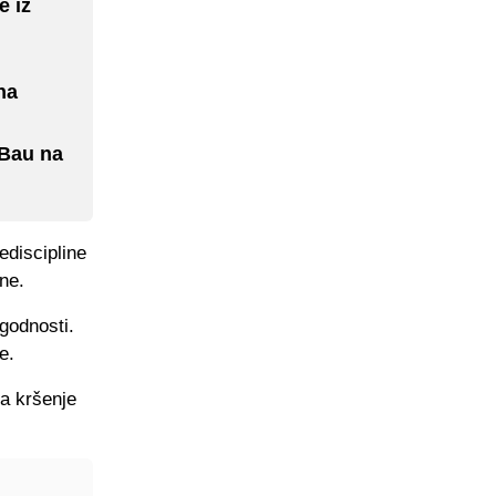
e iz
na
 Bau na
discipline
zne.
godnosti.
e.
va kršenje