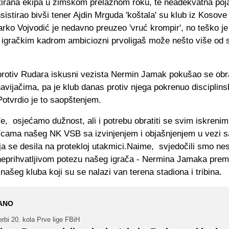
tirana ekipa u zimskom prelaznom roku, te neadekvatna poj
nsistirao bivši tener Ajdin Mrguda 'koštala' su klub iz Kosove
rko Vojvodić je nedavno preuzeo 'vruć krompir', no teško je
 igračkim kadrom ambiciozni prvoligaš može nešto više od 
protiv Rudara iskusni vezista Nermin Jamak pokušao se obr
avijačima, pa je klub danas protiv njega pokrenuo disciplins
otvrdio je to saopštenjem.
e, osjećamo dužnost, ali i potrebu obratiti se svim iskrenim
/cama našeg NK VSB sa izvinjenjem i objašnjenjem u vezi 
a se desila na protekloj utakmici.Naime, svjedočili smo ne
neprihvatljivom potezu našeg igrača - Nermina Jamaka pre
našeg kluba koji su se nalazi van terena stadiona i tribina.
ANO
rbi 20. kola Prve lige FBiH