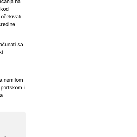
ačanja na
 kod
 očekivati
sredine
ačunati sa
ki
sa nemilom
sportskom i
ma