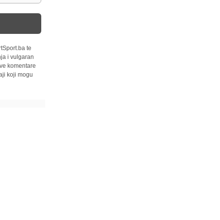
tSport.ba te
ja i vulgaran
 sve komentare
ji koji mogu