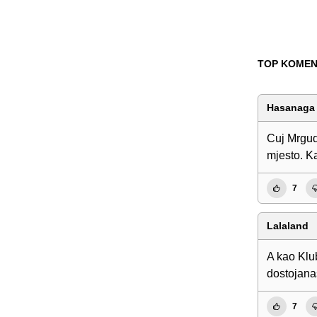
TOP KOMEN
Hasanaga
Cuj Mrguda
mjesto. K
7
Lalaland
A kao Klu
dostojanas
7