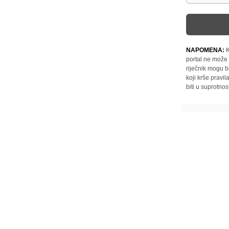
NAPOMENA:
K
portal ne može 
riječnik mogu b
koji krše pravi
biti u suprotnos