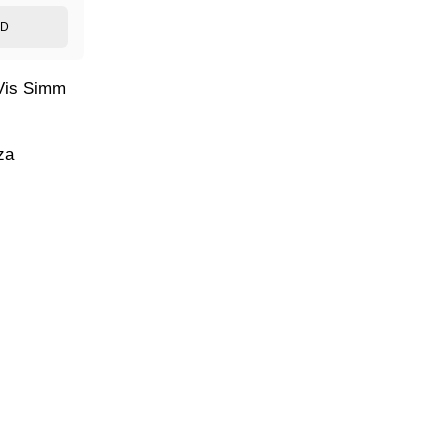
ED
 Vis Simm
za