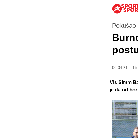
Pokušao 
Burn
postu
06.04.21. - 15
Vis Simm Ba
je da od bo