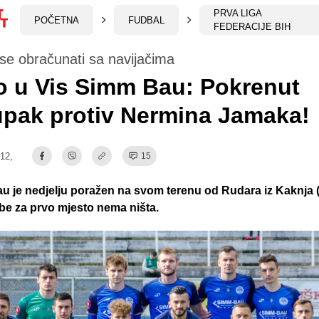
PRVA LIGA
POČETNA
FUDBAL
FEDERACIJE BIH
se obračunati sa navijačima
o u Vis Simm Bau: Pokrenut
pak protiv Nermina Jamaka!
:12,
15
u je nedjelju poražen na svom terenu od Rudara iz Kaknja (1
rbe za prvo mjesto nema ništa.