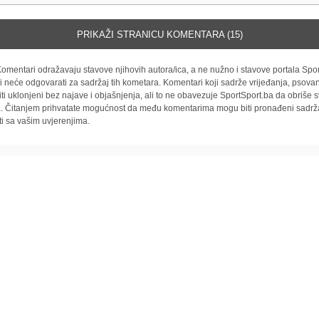
PRIKAŽI STRANICU KOMENTARA (15)
omentari odražavaju stavove njihovih autora/ica, a ne nužno i stavove portala Spor
i neće odgovarati za sadržaj tih kometara. Komentari koji sadrže vrijeđanja, psovan
iti uklonjeni bez najave i objašnjenja, ali to ne obavezuje SportSport.ba da obriše
la. Čitanjem prihvatate mogućnost da među komentarima mogu biti pronađeni sadrža
ti sa vašim uvjerenjima.