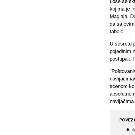
Loše selek
kojima je i
Maglaja. Da
da sa ovim
tabele.
U susretu 
pojedinim n
postupak. P
"Poštovani/
navijačima
scenom koj
apsolutno 
navijačima 
POVEZ
De