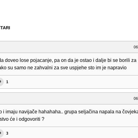
TARI
06
 doveo lose pojacanje, pa on da je ostao i dalje bi se borili za
ako su samo ne zahvalni za sve uspjehe sto im je napravio
1
06
b i imaju navijače hahahaha.. grupa seljačina napala na čovjek
tvo će i odgovoriti ?
3