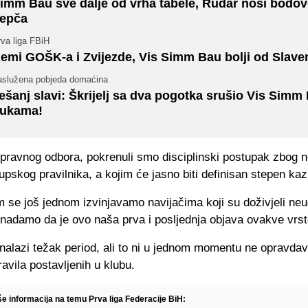
imm Bau sve dalje od vrha tabele, Rudar nosi bodov
epča
va liga FBiH
emi GOŠK-a i Zvijezde, Vis Simm Bau bolji od Slave
aslužena pobjeda domaćina
ešanj slavi: Škrijelj sa dva pogotka srušio Vis Simm
ukama!
ravnog odbora, pokrenuli smo disciplinski postupak zbog ne
lupskog pravilnika, a kojim će jasno biti definisan stepen ka
 se još jednom izvinjavamo navijačima koji su doživjeli neu
 nadamo da je ovo naša prva i posljednja objava ovakve vrst
nalazi težak period, ali to ni u jednom momentu ne opravda
avila postavljenih u klubu.
še informacija na temu Prva liga Federacije BiH: