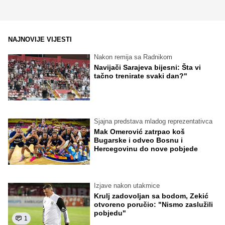
NAJNOVIJE VIJESTI
Nakon remija sa Radnikom
Navijači Sarajeva bijesni: Šta vi
tačno trenirate svaki dan?"
Sjajna predstava mladog reprezentativca
Mak Omerović zatrpao koš
Bugarske i odveo Bosnu i
Hercegovinu do nove pobjede
Izjave nakon utakmice
Krulj zadovoljan sa bodom, Zekić
otvoreno poručio: "Nismo zaslužili
pobjedu"
1