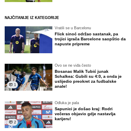
NAJČITANIJE IZ KATEGORIJE
Vratili se u Barcelonu
Flick sinoć održao sastanak, pa
trojici igrača Barcelone saopštio da
napuste pripreme
Ovo se ne viđa često
Bosanac Malik Tubić junak
Schalkea: Gubili su 4:0, a onda je
uslijedio preokret za fudbalske
1
anale!
Odluka je pala
Sapunici je došao kraj: Rodri
večeras objavio gdje nastavlja
karijeru!
2