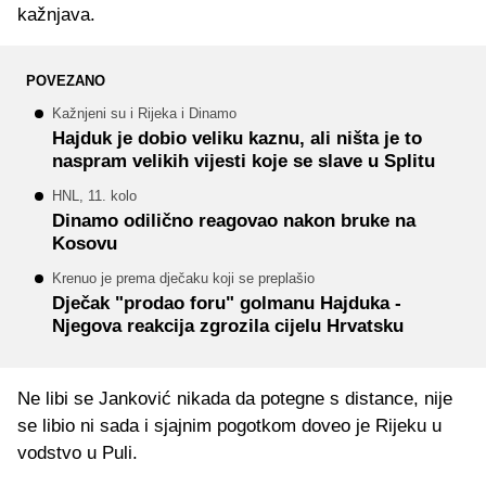
kažnjava.
POVEZANO
Kažnjeni su i Rijeka i Dinamo
Hajduk je dobio veliku kaznu, ali ništa je to
naspram velikih vijesti koje se slave u Splitu
HNL, 11. kolo
Dinamo odilično reagovao nakon bruke na
Kosovu
Krenuo je prema dječaku koji se preplašio
Dječak "prodao foru" golmanu Hajduka -
Njegova reakcija zgrozila cijelu Hrvatsku
Ne libi se Janković nikada da potegne s distance, nije
se libio ni sada i sjajnim pogotkom doveo je Rijeku u
vodstvo u Puli.