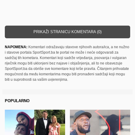
PRIKAŽI STRANICU KOMENTARA (0)
NAPOMENA:
Komentari odražavaju stavove njihovih autora/ica, a ne nužno
i stavove portala SportSport.ba te portal ne može i neće odgovarati za
sadržaj tih kometara. Komentari koji sadrže vrijeđanja, psovanja i vulgaran
riječnik mogu biti uklonjeni bez najave i objašnjenja, ali to ne obavezuje
SportSport.ba da obriše sve komentare koji krše pravila. Čitanjem prihvatate
mogućnost da među komentarima mogu biti pronađeni sadržaji koji mogu
biti u suprotnosti sa vašim uvjerenjima.
POPULARNO