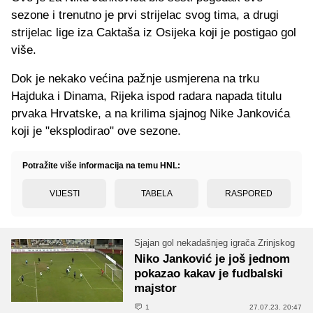
sezone i trenutno je prvi strijelac svog tima, a drugi
strijelac lige iza Caktaša iz Osijeka koji je postigao gol
više.
Dok je nekako većina pažnje usmjerena na trku
Hajduka i Dinama, Rijeka ispod radara napada titulu
prvaka Hrvatske, a na krilima sjajnog Nike Jankovića
koji je "eksplodirao" ove sezone.
Potražite više informacija na temu HNL:
VIJESTI
TABELA
RASPORED
Sjajan gol nekadašnjeg igrača Zrinjskog
Niko Janković je još jednom
pokazao kakav je fudbalski
majstor
1
27.07.23. 20:47