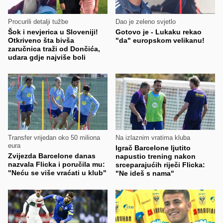
Procurili detalji tužbe
Dao je zeleno svjetlo
Šok i nevjerica u Sloveniji!
Gotovo je - Lukaku rekao
Otkriveno šta bivša
"da" europskom velikanu!
zaručnica traži od Dončića,
udara gdje najviše boli
Transfer vrijedan oko 50 miliona
Na izlaznim vratima kluba
eura
Igrač Barcelone ljutito
Zvijezda Barcelone danas
napustio trening nakon
nazvala Flicka i poručila mu:
srceparajućih riječi Flicka:
"Neću se više vraćati u klub"
"Ne ideš s nama"