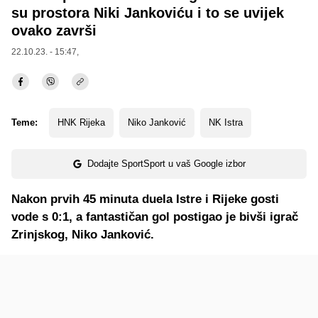
su prostora Niki Jankoviću i to se uvijek
ovako završi
22.10.23. - 15:47,
Teme:
HNK Rijeka
Niko Janković
NK Istra
Dodajte SportSport u vaš Google izbor
Nakon prvih 45 minuta duela Istre i Rijeke gosti
vode s 0:1, a fantastičan gol postigao je bivši igrač
Zrinjskog, Niko Janković.