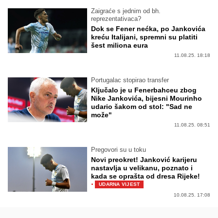
Zaigraće s jednim od bh.
reprezentativaca?
Dok se Fener nećka, po Jankovića
kreću Italijani, spremni su platiti
šest miliona eura
11.08.25. 18:18
Portugalac stopirao transfer
Ključalo je u Fenerbahceu zbog
Nike Jankovića, bijesni Mourinho
udario šakom od stol: "Sad ne
može"
11.08.25. 08:51
Pregovori su u toku
Novi preokret! Janković karijeru
nastavlja u velikanu, poznato i
kada se oprašta od dresa Rijeke!
·
UDARNA VIJEST
10.08.25. 17:08