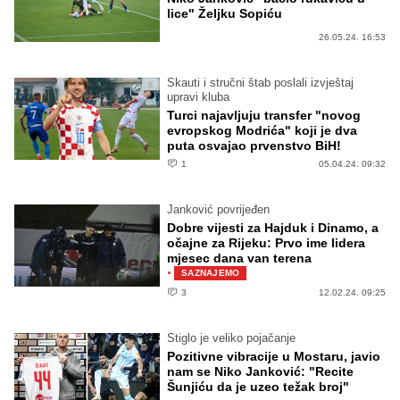
lice" Željku Sopiću
26.05.24. 16:53
Skauti i stručni štab poslali izvještaj
upravi kluba
Turci najavljuju transfer "novog
evropskog Modrića" koji je dva
puta osvajao prvenstvo BiH!
1
05.04.24. 09:32
Janković povrijeđen
Dobre vijesti za Hajduk i Dinamo, a
očajne za Rijeku: Prvo ime lidera
mjesec dana van terena
·
SAZNAJEMO
3
12.02.24. 09:25
Stiglo je veliko pojačanje
Pozitivne vibracije u Mostaru, javio
nam se Niko Janković: "Recite
Šunjiću da je uzeo težak broj"