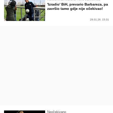
'Izradio' BiH, prevario Barbareza, pa
završio tamo gdje nije očekivao!
29.01.26. 15:31
Neočekivano