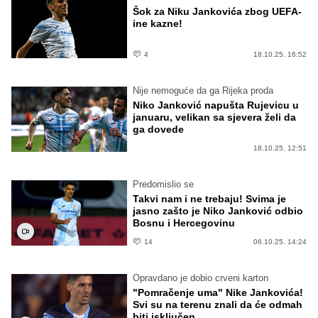
Šok za Niku Jankovića zbog UEFA-
ine kazne!
4
18.10.25. 16:52
Nije nemoguće da ga Rijeka proda
Niko Janković napušta Rujevicu u
januaru, velikan sa sjevera želi da
ga dovede
18.10.25. 12:51
Predomislio se
Takvi nam i ne trebaju! Svima je
jasno zašto je Niko Janković odbio
Bosnu i Hercegovinu
14
06.10.25. 14:24
Opravdano je dobio crveni karton
"Pomračenje uma" Nike Jankovića!
Svi su na terenu znali da će odmah
biti isključen