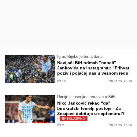
Igrač Rijeke je tema dana
Navijači BiH odmah "napali"
Jankovića na Instagramu: "Prihvati
poziv i pojačaj nas u veznom redu"
10
29.04.25. 23:20
Ranije je osvojio srca svih u BiH
Niko Janković rekao "da",
birokratski temelji postoje - Za
Zmajeve debituje u septembru!?
·
EKSKLUZIVNO
2
29.04.25. 16:36