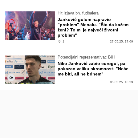
Hit izjava bh. fudbalera
Janković golom napravio
"problem" Menalu: "Šta da kažem
ženi? To mi je najveći životni
problem"
1
27.05.25. 17:09
Potencijalni reprezentativac BiH
Niko Janković zabio eurogol, pa
pokazao veliku skromnost: "Neće
me biti, ali ne brinem"
05.05.25. 10:29