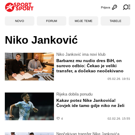
Prijava
Otvori profi
Ot
NOVO
FORUM
MOJE TEME
TABELE
Niko Janković
Niko Janković ima novi klub
Barbarez mu nudio dres BiH, on
surovo odbio: Čekao je veliki
transfer, a dočekao neočekivano
05.02.26. 19:51
Rijeka dobila ponudu
Kakav potez Nike Jankovića!
Čovjek ide tamo gdje niko ne želi
4
02.02.26. 15:55
Neočekivan transfer Nike Jankovića