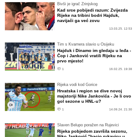
Bivši je igrač Zrinjskog
Kad srce pobijedi razum: Zvijezda
Rijeke na tribini bodri Hajduk,
navijači ga već zovu
13.03.25. 12:53
Tim s Kvarnera slavio u Osijeku
Hajduk i Dinamo im gledaju u leđa -
Čop i Janković vratili Rijeku na
prvo mjesto!
1
16.02.25. 19:38
Rijeka vodi kod Gorice
Hrvatska i region se dive novoj
majstoriji Nike Jankovića - Je li ovo
gol sezone u HNL-u?
1
14.09.24. 21:30
Slaven Belupo poražen na Rujevici
Rijeka pobjedom završila sezonu,
Niko Janković "bacio rukavicu u