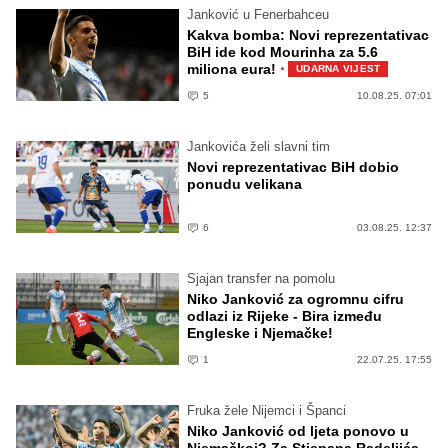
Janković u Fenerbahceu
Kakva bomba: Novi reprezentativac
BiH ide kod Mourinha za 5.6
·
miliona eura!
UDARNA VIJEST
5
10.08.25. 07:01
Jankovića želi slavni tim
Novi reprezentativac BiH dobio
ponudu velikana
6
03.08.25. 12:37
Sjajan transfer na pomolu
Niko Janković za ogromnu cifru
odlazi iz Rijeke - Bira između
Engleske i Njemačke!
1
22.07.25. 17:55
Fruka žele Nijemci i Španci
Niko Janković od ljeta ponovo u