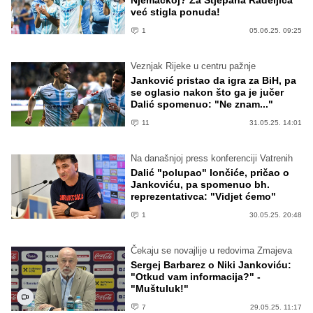
Njemačkoj? Za Stjepana Radeljića
već stigla ponuda!
1
05.06.25. 09:25
Veznjak Rijeke u centru pažnje
Janković pristao da igra za BiH, pa
se oglasio nakon što ga je jučer
Dalić spomenuo: "Ne znam..."
11
31.05.25. 14:01
Na današnjoj press konferenciji Vatrenih
Dalić "polupao" lončiće, pričao o
Jankoviću, pa spomenuo bh.
reprezentativca: "Vidjet ćemo"
1
30.05.25. 20:48
Čekaju se novajlije u redovima Zmajeva
Sergej Barbarez o Niki Jankoviću:
"Otkud vam informacija?" -
"Muštuluk!"
7
29.05.25. 11:17