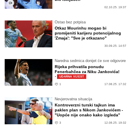
02.10.25. 19:37
Ostao bez potpisa
Otkaz Mourinhu mogao bi
promijeniti karijeru potencijalnog
'Zmaja': "Sve je otkazano"
30.09.25. 14:57
Naredna sedmica donijet će sve odgovore
Rijeka prihvatila ponudu
Fenerbahčea za Niku Jankovića!
·
UDARNA VIJEST
1
17.08.25. 17:32
Nevjerovatna situacija
Kontroverzni turski tajkun ima
paklen plan s Nikom Jankovićem -
"Uopće nije onako kako izgleda"
3
12.08.25. 19:32