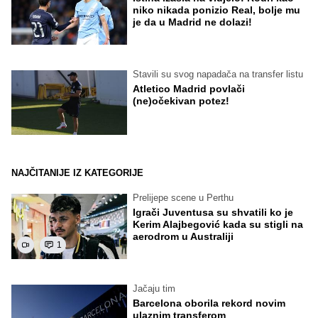
niko nikada ponizio Real, bolje mu
je da u Madrid ne dolazi!
Stavili su svog napadača na transfer listu
Atletico Madrid povlači
(ne)očekivan potez!
NAJČITANIJE IZ KATEGORIJE
Prelijepe scene u Perthu
Igrači Juventusa su shvatili ko je
Kerim Alajbegović kada su stigli na
aerodrom u Australiji
1
Jačaju tim
Barcelona oborila rekord novim
ulaznim transferom