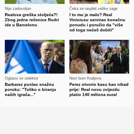
Nije zadovoljan
Čeka se rasplet velike sage
Realova greška stoljeća?!
I to mu je malo? Real
Zbog jedne rečenice Rodri
Viniciusu servirao konačnu
ide u Barcelonu
ponudu i poručio da "više
od toga nećeš dobiti"
Oglasio se selektor
Novi bum Kraljeva
Barbarez poslao snažnu
Perez otvorio kasu kao nikad
poruku: "Toliko o biranju
prije: Real novu zvijezdu
naših igrača..."
platio 140 miliona eura!