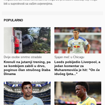
biti u suprotnosti sa vašim uvjerenjima.
POPULARNO
Dvije osobe smrtno stradale
Sjajan meč u Chicagu
Krenuli na jutarnji trening, pa
Leeds pobijedio Liverpool, a
se kombijem zabili u drvo,
jedan komentar za
poginuo član stručnog štaba
Muharemovića je hit: "On će
Dinama
idućeg ljeta..."