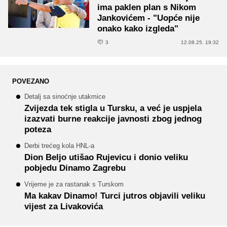
ima paklen plan s Nikom
Jankovićem - "Uopće nije
onako kako izgleda"
3
12.08.25. 19:32
POVEZANO
Detalj sa sinoćnje utakmice
Zvijezda tek stigla u Tursku, a već je uspjela
izazvati burne reakcije javnosti zbog jednog
poteza
Derbi trećeg kola HNL-a
Dion Beljo utišao Rujevicu i donio veliku
pobjedu Dinamo Zagrebu
Vrijeme je za rastanak s Turskom
Ma kakav Dinamo! Turci jutros objavili veliku
vijest za Livakovića