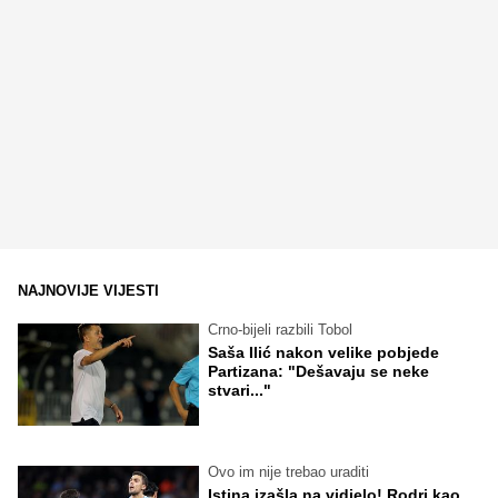
NAJNOVIJE VIJESTI
Crno-bijeli razbili Tobol
Saša Ilić nakon velike pobjede
Partizana: "Dešavaju se neke
stvari..."
Ovo im nije trebao uraditi
Istina izašla na vidjelo! Rodri kao