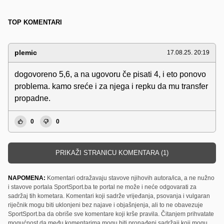
TOP KOMENTARI
plemic
17.08.25. 20:19
dogovoreno 5,6, a na ugovoru če pisati 4, i eto ponovo
problema. kamo sreće i za njega i repku da mu transfer
propadne.
0
0
PRIKAŽI STRANICU KOMENTARA (1)
NAPOMENA:
Komentari odražavaju stavove njihovih autora/ica, a ne nužno
i stavove portala SportSport.ba te portal ne može i neće odgovarati za
sadržaj tih kometara. Komentari koji sadrže vrijeđanja, psovanja i vulgaran
riječnik mogu biti uklonjeni bez najave i objašnjenja, ali to ne obavezuje
SportSport.ba da obriše sve komentare koji krše pravila. Čitanjem prihvatate
mogućnost da među komentarima mogu biti pronađeni sadržaji koji mogu