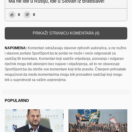
Ma ne ide u Rusiju, ide u Slovan iz Bratislave!
0
0
PRIKAŽI STRANICU KOMENTARA (4)
NAPOMENA:
Komentari odražavaju stavove njihovih autora/ica, a ne nužno
i stavove portala SportSport.ba te portal ne može i neće odgovarati za
sadržaj tih kometara. Komentari koji sadrže vrijeđanja, psovanja i vulgaran
riječnik mogu biti uklonjeni bez najave i objašnjenja, ali to ne obavezuje
SportSport.ba da obriše sve komentare koji krše pravila. Čitanjem prihvatate
mogućnost da među komentarima mogu biti pronađeni sadržaji koji mogu
biti u suprotnosti sa vašim uvjerenjima.
POPULARNO