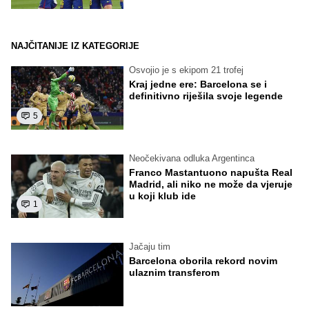
NAJČITANIJE IZ KATEGORIJE
Osvojio je s ekipom 21 trofej
Kraj jedne ere: Barcelona se i
definitivno riješila svoje legende
5
Neočekivana odluka Argentinca
Franco Mastantuono napušta Real
Madrid, ali niko ne može da vjeruje
u koji klub ide
1
Jačaju tim
Barcelona oborila rekord novim
ulaznim transferom