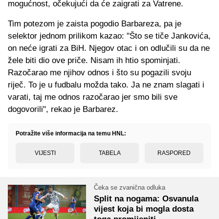
mogućnost, očekujući da će zaigrati za Vatrene.
Tim potezom je zaista pogodio Barbareza, pa je
selektor jednom prilikom kazao: "Što se tiče Jankovića,
on neće igrati za BiH. Njegov otac i on odlučili su da ne
žele biti dio ove priče. Nisam ih htio spominjati.
Razočarao me njihov odnos i što su pogazili svoju
riječ. To je u fudbalu možda tako. Ja ne znam slagati i
varati, taj me odnos razočarao jer smo bili sve
dogovorili", rekao je Barbarez.
Potražite više informacija na temu HNL:
VIJESTI
TABELA
RASPORED
Čeka se zvanična odluka
Split na nogama: Osvanula
vijest koja bi mogla dosta