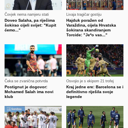
Čovjek nema namjeru stati
Livaja tragičar gostiju
Doveo Salaha, pa riječima
Hajduk poražen od
šokirao cijeli svijet: "Kupit
Varaždina, cijela Hrvatska
ćemo..."
šokirana skandiranjem
Torcide: "Je*o vas..."
Čeka se zvanična potvrda
Osvojio je s ekipom 21 trofej
Postignut je dogovor:
Kraj jedne ere: Barcelona se i
Mohamed Salah ima novi
definitivno riješila svoje
klub
legende