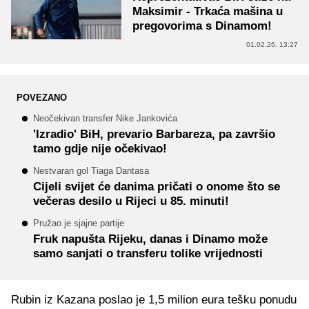
Maksimir - Trkaća mašina u
pregovorima s Dinamom!
01.02.26. 13:27
POVEZANO
Neočekivan transfer Nike Jankovića
'Izradio' BiH, prevario Barbareza, pa završio
tamo gdje nije očekivao!
Nestvaran gol Tiaga Dantasa
Cijeli svijet će danima pričati o onome što se
večeras desilo u Rijeci u 85. minuti!
Pružao je sjajne partije
Fruk napušta Rijeku, danas i Dinamo može
samo sanjati o transferu tolike vrijednosti
Rubin iz Kazana poslao je 1,5 milion eura tešku ponudu