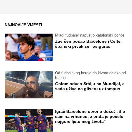
NAJNOVIJE VIJESTI
Mladi fudbaler napustio katalonski ponos
Završen posao Barcelone i Celte,
španski prvak se "osigurao"
Od fudbalskog heroja do života daleko od
terena
Golom odveo Srbiju na Mundijal, a
sada uživa na gliseru uz tompus
Igrač Barcelone otvorio dušu: „Bio
sam na vrhuncu, a onda je počelo
najgore ljeto mog života“