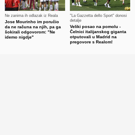
Ne zanima ih odlazak iz Reala
"La Gazzetta dello Sport" donosi
detalje
Jose Mourinho im poručio
Veliki posao na pomolu -
da ne računa na njih, pa ga
Čelnici italijanskog giganta
šokirali odgovorom: "Ne
otputovali u Madrid na
idemo nigdje"
pregovore s Realom!