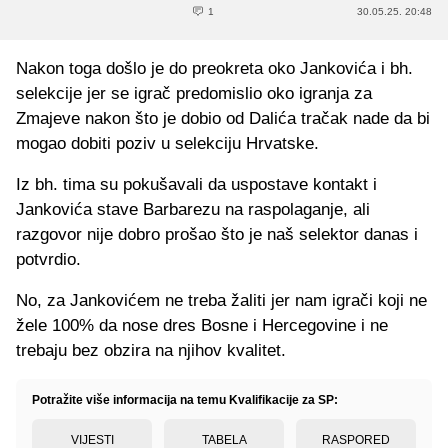
1
30.05.25. 20:48
Nakon toga došlo je do preokreta oko Jankovića i bh.
selekcije jer se igrač predomislio oko igranja za
Zmajeve nakon što je dobio od Dalića tračak nade da bi
mogao dobiti poziv u selekciju Hrvatske.
Iz bh. tima su pokušavali da uspostave kontakt i
Jankovića stave Barbarezu na raspolaganje, ali
razgovor nije dobro prošao što je naš selektor danas i
potvrdio.
No, za Jankovićem ne treba žaliti jer nam igrači koji ne
žele 100% da nose dres Bosne i Hercegovine i ne
trebaju bez obzira na njihov kvalitet.
Potražite više informacija na temu Kvalifikacije za SP:
VIJESTI
TABELA
RASPORED