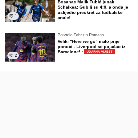
Bosanac Malik Tubić junak
Schalkea: Gubili su 4:0, a onda je
uslijedio preokret za fudbalske
1
anale!
Potvrdio Fabrizio Romano
Veliki "Here we go" malo prije
ponoći - Liverpool se pojačao iz
·
Barcelone!
UDARNA VIJEST
2