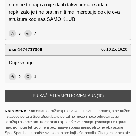
nam ne trebaju,a nije da ih takvi nema i sada u
repki,zato je i ne pratim niti me interesuje dok je ova
struktura kod nas,SAMO KLUB !
3
7
user1676717906
06.10.25. 16:26
Doje vnago.
0
1
PRIKAŽI STRANICU KOMENTARA (10)
NAPOMENA:
Komentari odražavaju stavove njihovih autora/ica, a ne nužno
i stavove portala SportSport.ba te portal ne može i neće odgovarati za
sadržaj tih kometara. Komentari koji sadrže vrijeđanja, psovanja i vulgaran
riječnik mogu biti uklonjeni bez najave i objašnjenja, ali to ne obavezuje
SportSport.ba da obriše sve komentare koji krše pravila. Čitanjem prihvatate