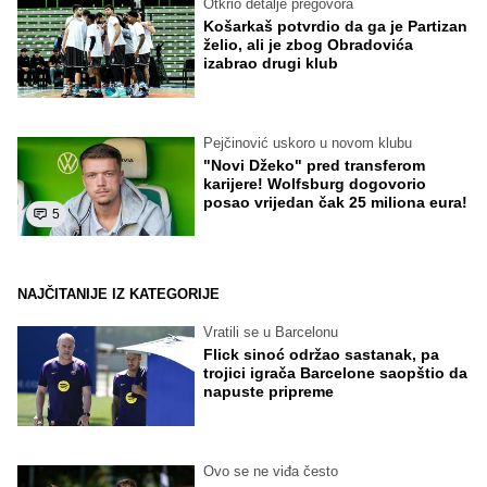
Otkrio detalje pregovora
Košarkaš potvrdio da ga je Partizan
želio, ali je zbog Obradovića
izabrao drugi klub
Pejčinović uskoro u novom klubu
"Novi Džeko" pred transferom
karijere! Wolfsburg dogovorio
posao vrijedan čak 25 miliona eura!
5
NAJČITANIJE IZ KATEGORIJE
Vratili se u Barcelonu
Flick sinoć održao sastanak, pa
trojici igrača Barcelone saopštio da
napuste pripreme
Ovo se ne viđa često