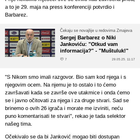
a to je 29. maja na press konferenciji potvrdio i
Barbarez.
Čekaju se novajlije u redovima Zmajeva
Sergej Barbarez o Niki
Jankoviću: "Otkud vam
informacija?" - "Muštuluk!"
7
29.05.25. 11:17
"S Nikom smo imali razgovor. Bio sam kod njega i s
njegovim ocem. Na njemu je to ostalo i to ćemo
završavati kada se završe ove utakmice i onda ćemo
se i javno očitovati za njega i za druge stvari. Sad se
brinemo o ovih 26 igrača i morate me izviniti, neću
puno komentarisati te stvari", rekao je tada selektor
našeg tima.
Očekivalo se da bi Janković mogao biti dostupan