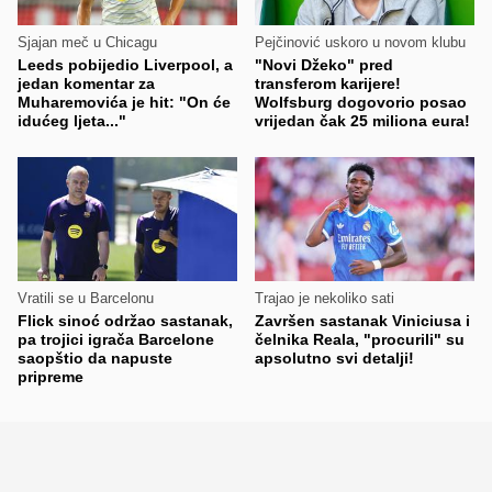
Sjajan meč u Chicagu
Pejčinović uskoro u novom klubu
Leeds pobijedio Liverpool, a
"Novi Džeko" pred
jedan komentar za
transferom karijere!
Muharemovića je hit: "On će
Wolfsburg dogovorio posao
idućeg ljeta..."
vrijedan čak 25 miliona eura!
Vratili se u Barcelonu
Trajao je nekoliko sati
Flick sinoć održao sastanak,
Završen sastanak Viniciusa i
pa trojici igrača Barcelone
čelnika Reala, "procurili" su
saopštio da napuste
apsolutno svi detalji!
pripreme